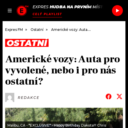
EXPRES
HUDBA NA PRVNÍM MÍSTĚ
/
FREQUE
JAK
ČLÁNKY
PODCASTY
SEZNAM.CZ
CELÝ PLAYLIST
NALADIT
Expres FM
Ostatní
Americké vozy: Auta pro vyvolené, nebo i pro nás ostatní?
OSTATNÍ
DOMŮ
Americké vozy: Auta pro
ČLÁNKY
vyvolené, nebo i pro nás
AKTUÁLNĚ
PODCASTY
ostatní?
HUDBA
JAK NALADIT
REDAKCE
ROZHOVORY
RÁDIO
#NEBUDUDOMA
APLIKACE
SOUTĚŽE
Malibu, CA - *EXCLUSIVE* - Happy Birthday Dakota!!! Chris