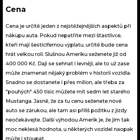
Cena
Cena je určitě jeden z nejstěžejnějších aspektů při
nákupu
auta
. Pokud nepatříte mezi šťastlivce,
kteří mají šesticifernou
výplatu
, určitě bude cena
hrát velkou roli. Slušnou Ameriku seženete již od
400 000 Kč. Dají se sehnat i levněji, ale to už zase
může znamenat nějaký problém v historii vozidla.
Snadno se dostanete i přes milion, ale třeba za
"pouhých" 450 tisíc můžete mít sedm let starého
Mustanga. Jasně, že za tu cenu seženete nové
auto se zárukou, ale tam asi příliš požitku z jízdy
neočekávejte. Další výhodou Amerik je, že jim tak
moc neklesá hodnota, u některých vozidel naopak
může i stoupat.