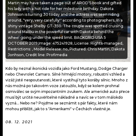
KALENDÁŘ
Martin may have taken a page out of AROD’S book and gifted
PROGRAM
his lady with a hot ride for her milestone birthday. Dakota
Johnson is turning 30 today and the actress was seen riding
KVÍZY
PLAYLIST
around, "very, very carefully'' according to photographers, in a
shiny vintage Shelby GT-350. The couple was spotted cruising
around Malibu in the powerful car with Dakota behind the
VIP
JAK NALADIT
wheel going under the speed limit. BACKGRID USA 5
OCTOBER 2019,Image: 475241928, License: Rights-managed,
TRENDY
Restrictions: , Model Release: no, Pictured: Chris Martin, Dakota
Jonhson, Credit line: Profimedia
KULTURA
Kdo by neznal ikonická vozidla jako Ford Mustang, Dodge Charger
nebo Chevrolet Camaro. Silné hřmějící motory, robustní vzhled a
MIX
vizáž jisté nespoutanosti, které vystihují tyto koráby silnic. Mnoho z
nás možná po takovém voze zatoužilo, když se kolem prohnal
OSTATNÍ
osmiválec se svým impozantním zvukem. Ale americké auto přece
musí být určitě neuvěřitelně nákladné a navíc se v tom málokdo
vyzná… Nebo ne? Pojďme se seznámit s pár fakty, které nám
mohou přiblížit, jak to s "Amerikami" v Čechách vlastně je.
08. 12. 2021