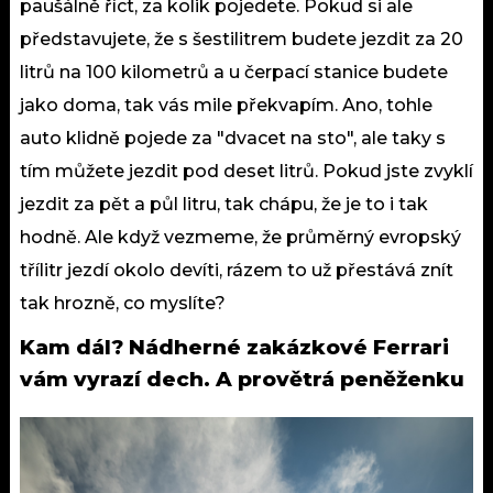
paušálně říct, za kolik pojedete. Pokud si ale
představujete, že s šestilitrem budete jezdit za 20
litrů na 100 kilometrů a u čerpací stanice budete
jako doma, tak vás mile
překvapím
. Ano, tohle
auto klidně pojede za "dvacet na sto", ale taky s
tím můžete jezdit pod deset litrů. Pokud jste zvyklí
jezdit za pět a půl litru, tak chápu, že je to i tak
hodně. Ale když vezmeme, že průměrný evropský
třílitr jezdí okolo devíti, rázem to už přestává znít
tak hrozně, co myslíte?
Kam dál?
Nádherné zakázkové Ferrari
vám vyrazí dech. A provětrá peněženku