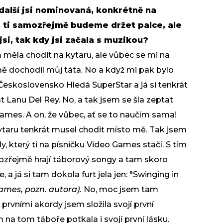
další jsi nominovaná, konkrétně na
h ti samozřejmě budeme držet palce, ale
si, tak kdy jsi začala s muzikou?
 měla chodit na kytaru, ale vůbec se mi na
 mě dochodil můj táta. No a když mi pak bylo
t Československo Hledá SuperStar a já si tenkrát
at Lanu Del Rey. No, a tak jsem se šla zeptat
 Games. A on, že vůbec, ať se to naučím sama!
 kytaru tenkrát musel chodit místo mě. Tak jsem
dy, který ti na písničku Video Games stačí. S tím
mozřejmě hrají táborový songy a tam skoro
e, a já si tam dokola furt jela jen: "Swinging in
ames, pozn. autora).
No, moc jsem tam
i prvními akordy jsem složila svojí první
na tom táboře potkala i svojí první lásku.