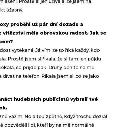
lášení. Prostě si jen užívala, že jsem na
akt úžasný.
Roxy proběhl už pár dní dozadu a
z vítězství měla obrovskou radost. Jak se
upem?
dost vytěkaná. Já vím, že to říká každý, kdo
a. Prostě jsem si říkala, že si tam jen půjdu
ečekala, co přijde pak. Druhý den to na mě
dívat na telefon. Říkala jsem si, co se jako
náct hudebních publicistů vybrali tvé
ok.
ně vážím. No a teď zpětně, když trochu dozrál
ně dozvěděli lidi, kteří by na mě normálně