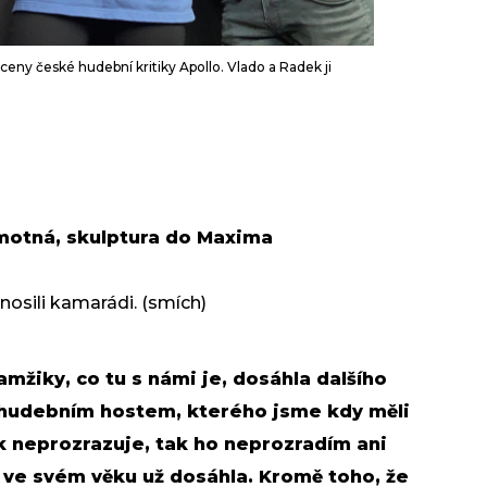
 ceny české hudební kritiky Apollo. Vlado a Radek ji
samotná, skulptura do Maxima
 nosili kamarádi. (smích)
mžiky, co tu s námi je, dosáhla dalšího
m hudebním hostem, kterého jsme kdy měli
ěk neprozrazuje, tak ho neprozradím ani
si ve svém věku už dosáhla. Kromě toho, že