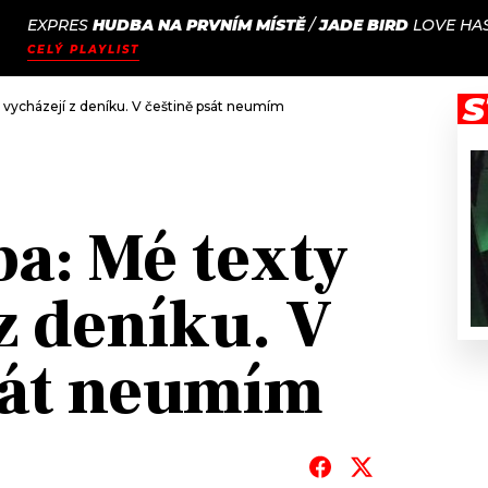
EXPRES
HUDBA NA PRVNÍM MÍSTĚ
/
JADE BIRD
LOVE HA
JAK
ODCASTY
SEZNAM.CZ
CELÝ PLAYLIST
NALADIT
S
 vycházejí z deníku. V češtině psát neumím
ba: Mé texty
z deníku. V
sát neumím