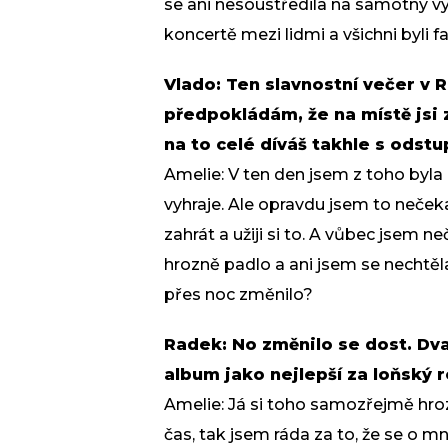
se ani nesoustředila na samotný vyh
koncertě mezi lidmi a všichni byli f
Vlado: Ten slavnostní večer v 
předpokládám, že na místě jsi 
na to celé díváš takhle s odst
Amelie: V ten den jsem z toho byla 
vyhraje. Ale opravdu jsem to nečekal
zahrát a užiji si to. A vůbec jsem n
hrozně padlo a ani jsem se nechtěla 
přes noc změnilo?
Radek: No změnilo se dost. Dva
album jako nejlepší za loňský r
Amelie: Já si toho samozřejmě hroz
čas, tak jsem ráda za to, že se o m