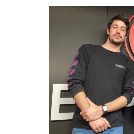
JAK NALADIT
RÁDIO
APLIKACE
PLAYLIST
PROGRAM
JAK NALADI
SOUTĚŽE