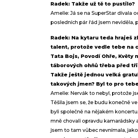
Radek: Takže už tě to pustilo?
Amelie: Já se na SuperStar dívala o
posledních pár řád jsem neviděla,
Radek: Na kytaru teda hraješ z
talent, protože vedle tebe na 
Tata Bojs, Povodí Ohře, Květy n
táborových ohňů třeba před třic
Takže ještě jednou velká gratula
takových jmen? Byl to pro teb
Amelie: Nervák to nebyl, protože js
Těšila jsem se, že budu konečně v
byli společně na nějakém koncertu.
mně chovali opravdu kamarádsky a 
jsem to tam vůbec nevnímala, jako s