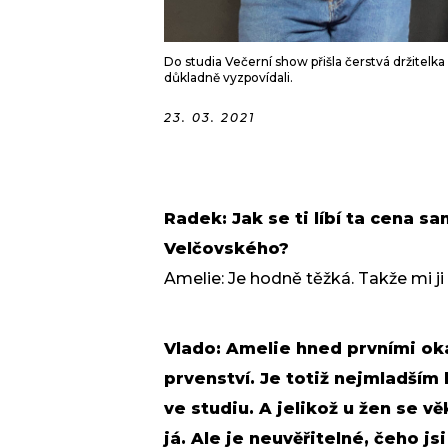
Do studia Večerní show přišla čerstvá držitelka
důkladně vyzpovídali.
23. 03. 2021
Radek: Jak se ti líbí ta cena 
Velčovského?
Amelie: Je hodně těžká. Takže mi ji
Vlado: Amelie hned prvními oka
prvenství. Je totiž nejmladší
ve studiu. A jelikož u žen se v
já. Ale je neuvěřitelné, čeho j