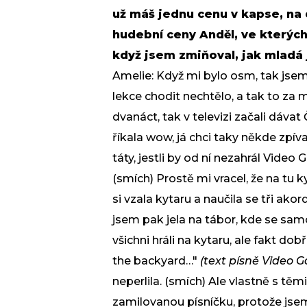
už máš jednu cenu v kapse, na 
hudební ceny Anděl, ve kterýc
když jsem zmiňoval, jak mladá j
Amelie: Když mi bylo osm, tak jsem
lekce chodit nechtělo, a tak to za
dvanáct, tak v televizi začali dáva
říkala wow, já chci taky někde zpív
táty, jestli by od ní nezahrál Video
(smích) Prostě mi vracel, že na tu
si vzala kytaru a naučila se tři akor
jsem pak jela na tábor, kde se sa
všichni hráli na kytaru, ale fakt dobř
the backyard…"
(text písně Video G
neperlila. (smích) Ale vlastně s těm
zamilovanou písníčku, protože jsem 