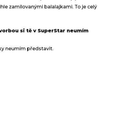
le zamilovanými balalajkami. To je celý
 tvorbou si tě v SuperStar neumím
aky neumím představit.