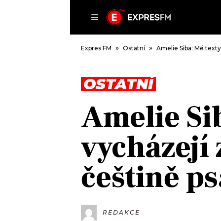
ČLÁNKY
P
Expres FM
Ostatní
Amelie Siba: Mé texty
OSTATNÍ
DOMŮ
Amelie Si
ČLÁNKY
AKTUÁLNĚ
vycházejí 
VIP
HUDBA
TRENDY
ROZHOVORY
KULTURA
češtině p
#NEBUDUDOMA
MIX
KALENDÁŘ
OSTATNÍ
KVÍZY
REDAKCE
PODCASTY