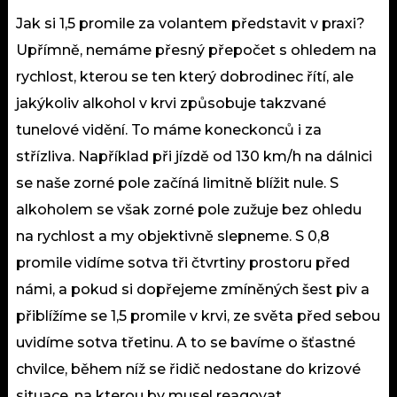
Jak si 1,5 promile za volantem představit v praxi?
Upřímně, nemáme přesný přepočet s ohledem na
rychlost, kterou se ten který dobrodinec řítí, ale
jakýkoliv alkohol v krvi způsobuje takzvané
tunelové vidění. To máme koneckonců i za
střízliva. Například při jízdě od 130 km/h na dálnici
se naše zorné pole začíná limitně blížit nule. S
alkoholem se však zorné pole zužuje bez ohledu
na rychlost a my objektivně slepneme. S 0,8
promile vidíme sotva tři čtvrtiny prostoru před
námi, a pokud si dopřejeme zmíněných šest piv a
přiblížíme se 1,5 promile v krvi, ze světa před sebou
uvidíme sotva třetinu. A to se bavíme o šťastné
chvilce, během níž se řidič nedostane do krizové
situace, na kterou by musel reagovat.