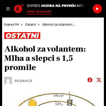
EXPRES
HUDBA NA PRVNÍM MÍSTĚ
/
SUNSHI
JAK
ČLÁNKY
PODCASTY
SEZNAM.CZ
CELÝ PLAYLIST
NALADIT
Expres FM
Ostatní
Alkohol za volantem: Mlha a slepci s 1,5 promile
OSTATNÍ
DOMŮ
Alkohol za volantem:
ČLÁNKY
Mlha a slepci s 1,5
AKTUÁLNĚ
PODCASTY
promile
HUDBA
JAK NALADIT
REDAKCE
ROZHOVORY
RÁDIO
#NEBUDUDOMA
APLIKACE
SOUTĚŽE