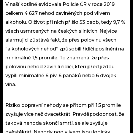
V naší kotlině evidovala Policie ČR v roce 2019
celkem 4 627 nehod zaviněných pod vlivem
alkoholu. O život při nich přišlo 53 osob, tedy 9,7 %
všech usmrcených na českých silnicích. Nejvíce
alarmující zůstává fakt, že přes polovinu všech
“alkoholových nehod” způsobili řidiči posilněni na
minimálně 1,5 promile. To znamená, že přes
polovinu nehod zavinili řidiči, kteří před jízdou
vypili minimálně 6 piv, 6 panáků nebo 6 dvojek
vína.
Riziko dopravní nehody se přitom při 1,5 promile
zvyšuje více než dvacetkrát. Pravděpodobnost, že
taková nehoda skončí smrtí, se ale zvyšuje
dvěstěkrát. Nehody pod vlivem jsou logicky