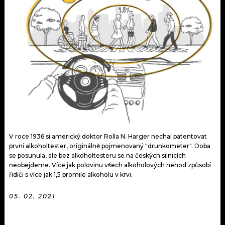
KALENDÁŘ
PROGRAM
KVÍZY
PLAYLIST
VIP
JAK NALADIT
TRENDY
KULTURA
MIX
V roce 1936 si americký doktor Rolla N. Harger nechal patentovat
první alkoholtester, originálně pojmenovaný "drunkometer". Doba
OSTATNÍ
se posunula, ale bez alkoholtesteru se na českých silnicích
neobejdeme. Více jak polovinu všech alkoholových nehod způsobí
řidiči s více jak 1,5 promile alkoholu v krvi.
05. 02. 2021