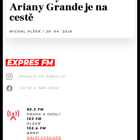
Ariany Grande je na
cestě
MICHAL PLŠEK / 29. 04. 2026
EXPRES FM
POHLED DO ZÁKULISÍ
CO SE U NÁS DĚJE
90.3 FM
PRAHA A OKOLÍ
103 FM
PLZEŇ
102.4 FM
BRNO
DALŠÍ VYSÍLAČE