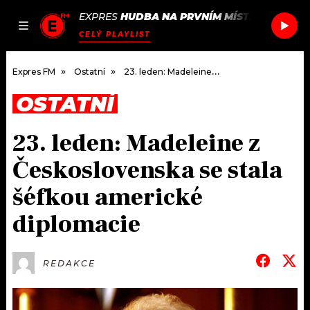
EXPRES
HUDBA NA PRVNÍM MÍSTĚ
/
JODIE H
JAK
ČLÁNKY
PODCASTY
SEZNAM.CZ
CELÝ PLAYLIST
NALADIT
Expres FM
Ostatní
23. leden: Madeleine z Československa se stala šéfkou americké diplomacie
OSTATNÍ
DOMŮ
23. leden: Madeleine z
ČLÁNKY
Československa se stala
AKTUÁLNĚ
PODCASTY
šéfkou americké
diplomacie
HUDBA
JAK NALADIT
ROZHOVORY
RÁDIO
REDAKCE
#NEBUDUDOMA
APLIKACE
SOUTĚŽE