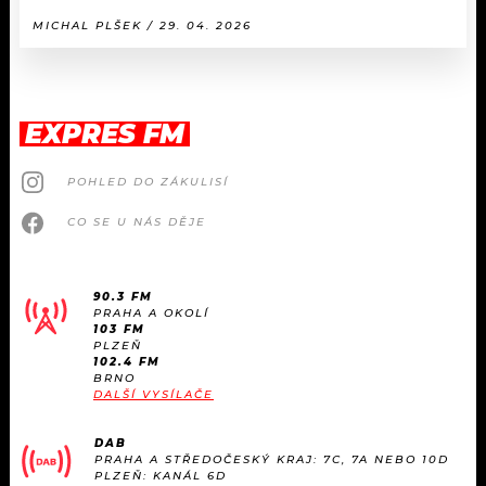
MICHAL PLŠEK / 29. 04. 2026
EXPRES FM
POHLED DO ZÁKULISÍ
CO SE U NÁS DĚJE
90.3 FM
PRAHA A OKOLÍ
103 FM
PLZEŇ
102.4 FM
BRNO
DALŠÍ VYSÍLAČE
DAB
PRAHA A STŘEDOČESKÝ KRAJ: 7C, 7A NEBO 10D
PLZEŇ: KANÁL 6D