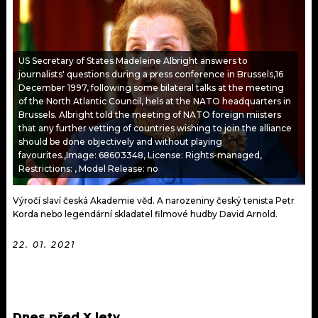
KALENDÁŘ
PROGRAM
KVÍZY
PLAYLIST
US Secretary of States Madeleine Albright answers to
journalists' questions during a press conference in Brussels,16
VIP
JAK NALADIT
December 1997, following some bilateral talks at the meeting
of the North Atlantic Council, hels at the NATO headquarters in
TRENDY
Brussels. Albright told the meeting of NATO foreign miisters
that any further vetting of countries wishing to join the alliance
should be done objectively and without playing
KULTURA
favourites.,Image: 68603348, License: Rights-managed,
Restrictions: , Model Release: no
MIX
Výročí slaví česká Akademie věd. A narozeniny český tenista Petr
OSTATNÍ
Korda nebo legendární skladatel filmové hudby David Arnold.
22. 01. 2021
Dnes před X lety