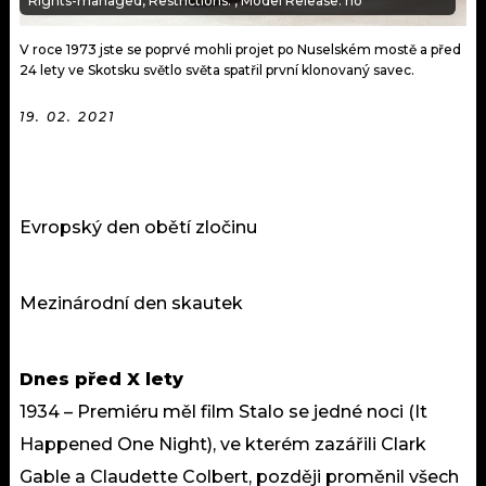
Rights-managed, Restrictions: , Model Release: no
V roce 1973 jste se poprvé mohli projet po Nuselském mostě a před
24 lety ve Skotsku světlo světa spatřil první klonovaný savec.
19. 02. 2021
Evropský den obětí zločinu
Mezinárodní den skautek
Dnes před X lety
1934 – Premiéru měl film Stalo se jedné noci (It
Happened One Night), ve kterém zazářili Clark
Gable a Claudette Colbert, později proměnil všech