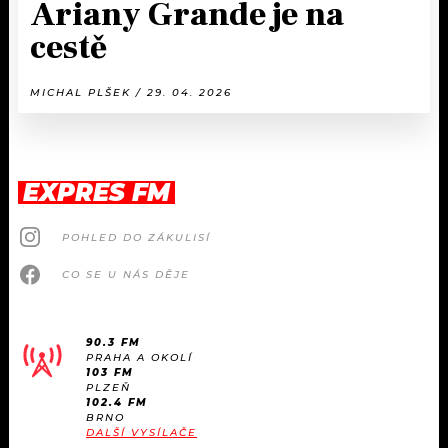
Ariany Grande je na
cestě
MICHAL PLŠEK / 29. 04. 2026
EXPRES FM
POHLED DO ZÁKULISÍ
CO SE U NÁS DĚJE
90.3 FM
PRAHA A OKOLÍ
103 FM
PLZEŇ
102.4 FM
BRNO
DALŠÍ VYSÍLAČE