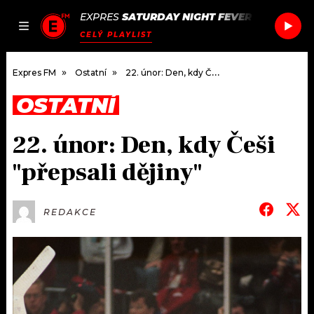
EXPRES
SATURDAY NIGHT FEVER
/
SATURDAY
JAK
ČLÁNKY
PODCASTY
SEZNAM.CZ
CELÝ PLAYLIST
NALADIT
Expres FM
Ostatní
22. únor: Den, kdy Češi "přepsali dějiny"
OSTATNÍ
DOMŮ
22. únor: Den, kdy Češi
ČLÁNKY
"přepsali dějiny"
AKTUÁLNĚ
PODCASTY
REDAKCE
HUDBA
JAK NALADIT
ROZHOVORY
RÁDIO
#NEBUDUDOMA
APLIKACE
SOUTĚŽE