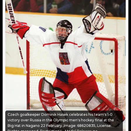
KALENDÁŘ
PROGRAM
KVÍZY
PLAYLIST
VIP
JAK NALADIT
TRENDY
KULTURA
MIX
OSTATNÍ
Czech goalkeeper Dominik Hasek celebrates his team's 1-0
victory over Russia in the Olympic men's hockey final at the
Big Hat in Nagano 22 February.,Image: 68620835, License: