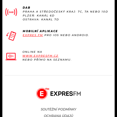
DAB
PRAHA A STŘEDOČESKÝ KRAJ: 7C, 7A NEBO 10D
PLZEŇ: KANÁL 6D
OSTRAVA: KANÁL 7D
MOBILNÍ APLIKACE
EXPRES FM
PRO IOS NEBO ANDROID.
ONLINE NA
WWW.EXPRESFM.CZ
NEBO PŘÍMO NA SEZNAMU.
SOUTĚŽNÍ PODMÍNKY
OCHRANA ÚDAJŮ