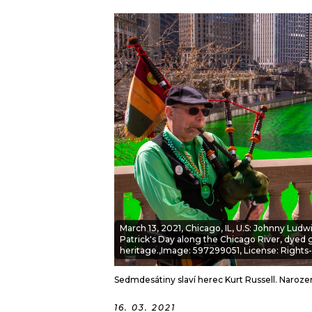
JAK NALADIT
RÁDIO
APLIKACE
PLAYLIST
PROGRAM
JAK NALADI
SOUTĚŽE
March 13, 2021, Chicago, IL, U.S: Johnny Lud
Patrick's Day along the Chicago River, dyed g
heritage.,Image: 597299051, License: Rights-
Sedmdesátiny slaví herec Kurt Russell. Naroze
16. 03. 2021