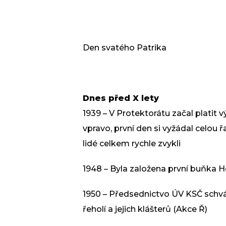
Den svatého Patrika
Dnes před X lety
1939 – V Protektorátu začal platit 
vpravo, první den si vyžádal celou řa
lidé celkem rychle zvykli
1948 – Byla založena první buňka He
1950 – Předsednictvo ÚV KSČ schvál
řeholí a jejich klášterů (Akce Ř)