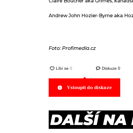
Claire Boucher aka Grimes, kanads
Andrew John Hozier-Byrne aka Hozie
Foto: Profimedia.cz
Diskuze
0
Vstoupit do diskuze
DALŠÍ NA