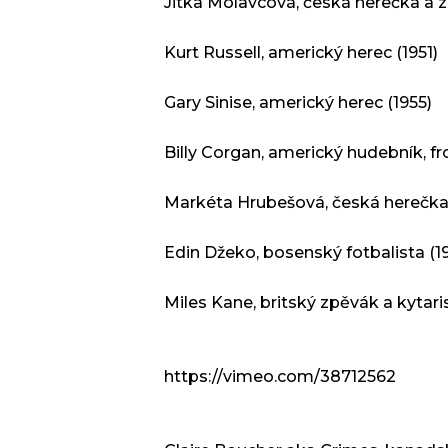
Jitka Molavcová, česká herečka a 
Kurt Russell, americký herec (1951)
Gary Sinise, americký herec (1955)
Billy Corgan, americký hudebník, 
Markéta Hrubešová, česká herečka
Edin Džeko, bosenský fotbalista (1
Miles Kane, britský zpěvák a kytari
https://vimeo.com/38712562