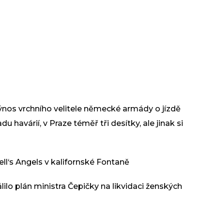
výnos vrchního velitele německé armády o jízdě
du havárií, v Praze téměř tři desítky, ale jinak si
ll‘s Angels v kalifornské Fontaně
ilo plán ministra Čepičky na likvidaci ženských