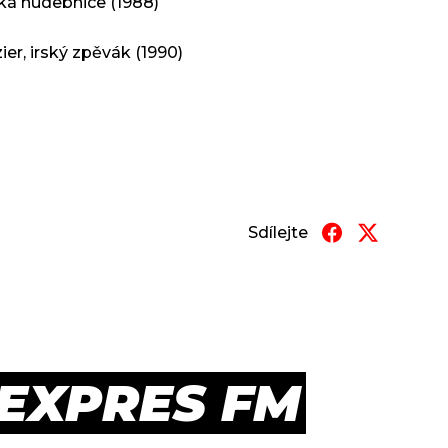
ká hudebnice (1988)
r, irský zpěvák (1990)
Sdílejte
 EXPRES FM