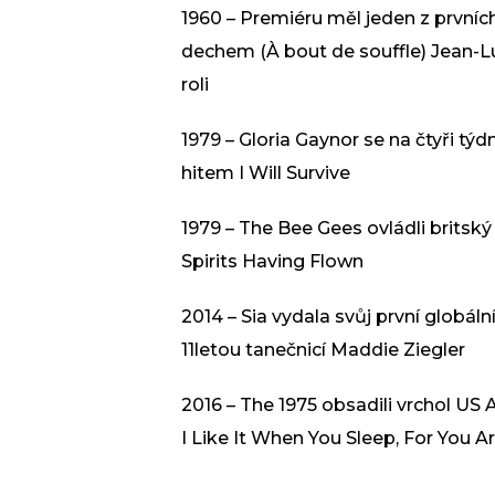
1960 – Premiéru měl jeden z prvníc
dechem (À bout de souffle) Jean-
roli
1979 – Gloria Gaynor se na čtyři tý
hitem I Will Survive
1979 – The Bee Gees ovládli brits
Spirits Having Flown
2014 – Sia vydala svůj první globál
11letou tanečnicí Maddie Ziegler
2016 – The 1975 obsadili vrchol 
I Like It When You Sleep, For You A