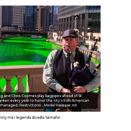
T
wig and Chris Coomes play bagpipes ahead of St.
reen every year to honor the city's Irish American
managed, Restrictions: , Model Release: no
niny má i legenda divadla Semafor.