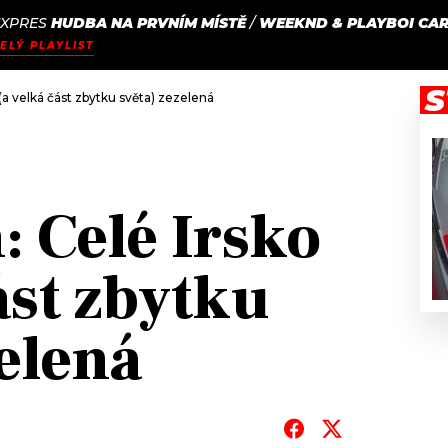
EXPRES
HUDBA NA PRVNÍM MÍSTĚ
/
WEEKND & PLAYBOI CA
JAK
ODCASTY
SEZNAM.CZ
ELÝ PLAYLIST
NALADIT
S
 (a velká část zbytku světa) zezelená
: Celé Irsko
ást zbytku
elená