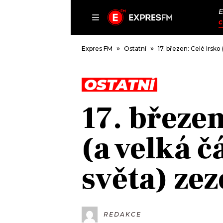
ČLÁNKY
P
C
Expres FM
Ostatní
17. březen: Celé Irsko
OSTATNÍ
DOMŮ
17. březen
ČLÁNKY
AKTUÁLNĚ
(a velká č
VIP
HUDBA
TRENDY
ROZHOVORY
KULTURA
světa) zez
#NEBUDUDOMA
MIX
KALENDÁŘ
OSTATNÍ
KVÍZY
REDAKCE
PODCASTY