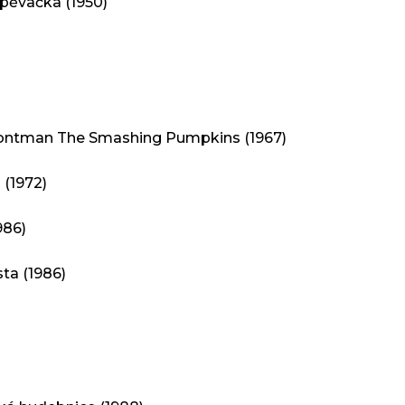
zpěvačka (1950)
frontman The Smashing Pumpkins (1967)
 (1972)
986)
sta (1986)