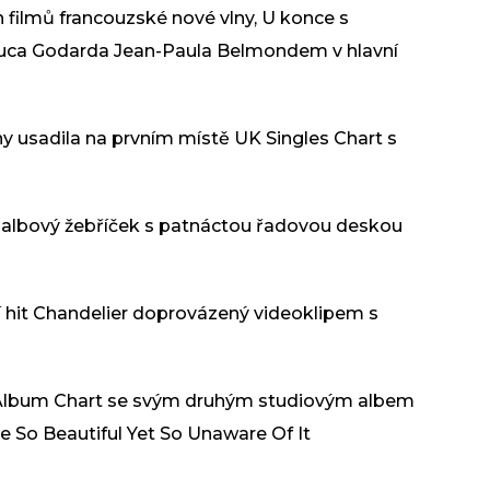
h filmů francouzské nové vlny, U konce s
Luca Godarda Jean-Paula Belmondem v hlavní
dny usadila na prvním místě UK Singles Chart s
ký albový žebříček s patnáctou řadovou deskou
ní hit Chandelier doprovázený videoklipem s
US Album Chart se svým druhým studiovým albem
re So Beautiful Yet So Unaware Of It