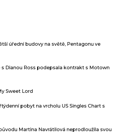
ětší úřední budovy na světě, Pentagonu ve
le s Dianou Ross podepsala kontrakt s Motown
 My Sweet Lord
týdenní pobyt na vrcholu US Singles Chart s
původu Martina Navrátilová neprodloužila svou