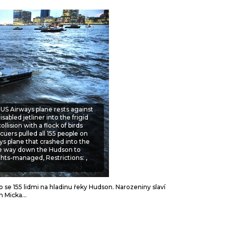
T
 US Airways plane rests against
isabled jetliner into the frigid
lision with a flock of birds
uers pulled all 155 people on
ays plane that crashed into the
the way down the Hudson to
hts-managed, Restrictions: ,
lo se 155 lidmi na hladinu řeky Hudson. Narozeniny slaví
 Micka...