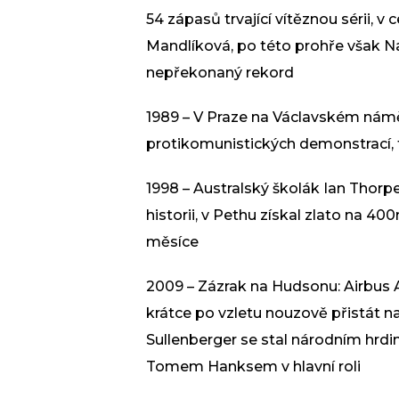
54 zápasů trvající vítěznou sérii, v
Mandlíková, po této prohře však Na
nepřekonaný rekord
1989 – V Praze na Václavském námě
protikomunistických demonstrací,
1998 – Australský školák Ian Thor
historii, v Pethu získal zlato na 40
měsíce
2009 – Zázrak na Hudsonu: Airbus 
krátce po vzletu nouzově přistát n
Sullenberger se stal národním hrdin
Tomem Hanksem v hlavní roli