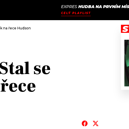
EXPRES
HUDBA NA PRVNÍM MÍ
JAK
ODCASTY
SEZNAM.CZ
CELÝ PLAYLIST
NALADIT
S
rak na řece Hudson
Stal se
 řece