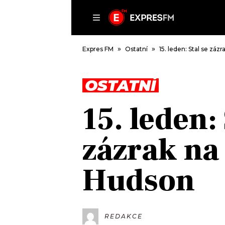
ČLÁNKY
P
Expres FM
Ostatní
15. leden: Stal se záz
OSTATNÍ
DOMŮ
15. leden: 
ČLÁNKY
AKTUÁLNĚ
zázrak na
VIP
HUDBA
TRENDY
ROZHOVORY
KULTURA
Hudson
#NEBUDUDOMA
MIX
KALENDÁŘ
OSTATNÍ
KVÍZY
REDAKCE
PODCASTY