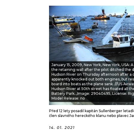
JAK NALADIT
RÁDIO
APLIKACE
PLAYLIST
PROGRAM
JAK NALADI
SOUTĚŽE
January 15, 2009, New York, New York, USA: A
the retaining wall after the pilot ditched the d
Hudson River on Thursday afternoon after a col
apparently knocked out both engines, but resc
board into boats as the plane sank. ///US Airw
Hudson River at 50th street has floated all 
Battery Park..,Image: 29040495, License: Rig
Model Release: no
Před 12 lety posadil kapitán Sullenberger letad
člen slavného hereckého klanu nebo plavec Jan
14. 01. 2021