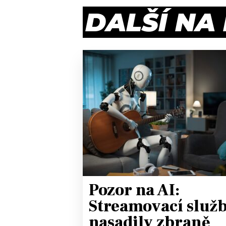
DALŠÍ NA
Pozor na AI:
Streamovací služ
nasadily zbraně