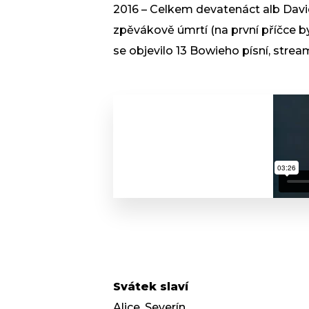
2016 – Celkem devatenáct alb Dav
zpěvákově úmrtí (na první příčce b
se objevilo 13 Bowieho písní, strea
Svátek slaví
Alice, Severín