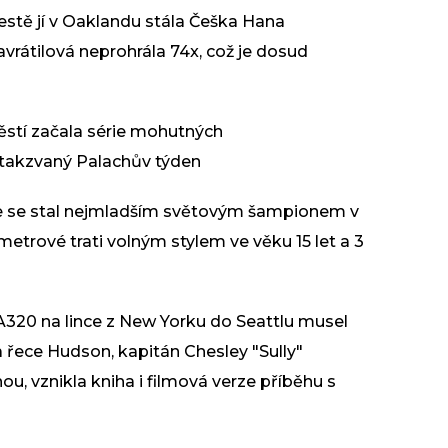
 cestě jí v Oaklandu stála Češka Hana
vrátilová neprohrála 74x, což je dosud
stí začala série mohutných
 takzvaný Palachův týden
pe se stal nejmladším světovým šampionem v
0metrové trati volným stylem ve věku 15 let a 3
A320 na lince z New Yorku do Seattlu musel
a řece Hudson, kapitán Chesley "Sully"
ou, vznikla kniha i filmová verze příběhu s