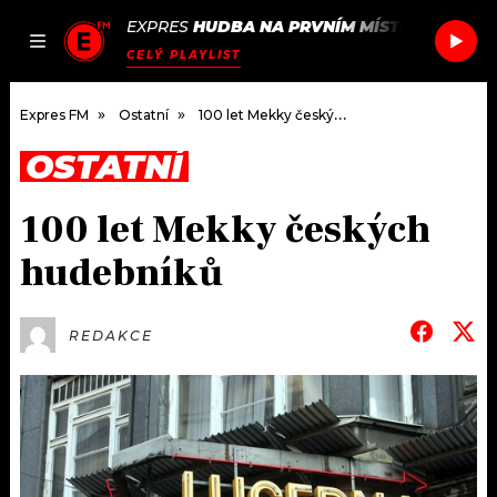
EXPRES
HUDBA NA PRVNÍM MÍSTĚ
/
SNOW PA
JAK
ČLÁNKY
PODCASTY
SEZNAM.CZ
CELÝ PLAYLIST
NALADIT
Expres FM
Ostatní
100 let Mekky českých hudebníků
OSTATNÍ
DOMŮ
100 let Mekky českých
ČLÁNKY
hudebníků
AKTUÁLNĚ
PODCASTY
REDAKCE
HUDBA
JAK NALADIT
ROZHOVORY
RÁDIO
#NEBUDUDOMA
APLIKACE
SOUTĚŽE