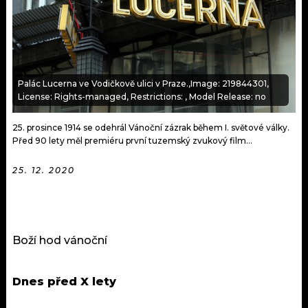
KALENDÁŘ
PROGRAM
KVÍZY
PLAYLIST
VIP
JAK NALADIT
Palác Lucerna ve Vodičkově ulici v Praze.,Image: 219844301,
License: Rights-managed, Restrictions: , Model Release: no
TRENDY
25. prosince 1914 se odehrál Vánoční zázrak během I. světové války.
KULTURA
Před 90 lety měl premiéru první tuzemský zvukový film...
25. 12. 2020
MIX
OSTATNÍ
Boží hod vánoční
Dnes před X lety