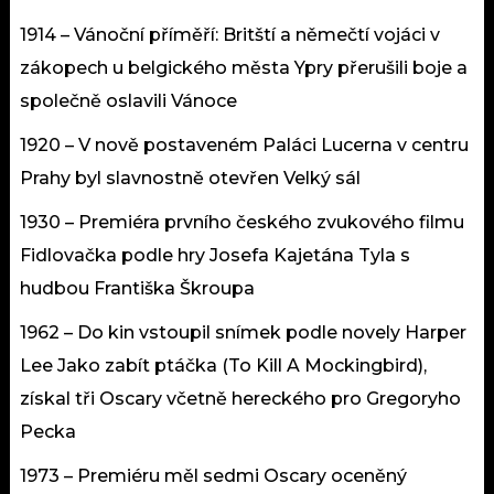
1914 – Vánoční příměří: Britští a němečtí vojáci v
zákopech u belgického města Ypry přerušili boje a
společně oslavili Vánoce
1920 – V nově postaveném Paláci Lucerna v centru
Prahy byl slavnostně otevřen Velký sál
1930 – Premiéra prvního českého zvukového filmu
Fidlovačka podle hry Josefa Kajetána Tyla s
hudbou Františka Škroupa
1962 – Do kin vstoupil snímek podle novely Harper
Lee Jako zabít ptáčka (To Kill A Mockingbird),
získal tři Oscary včetně hereckého pro Gregoryho
Pecka
1973 – Premiéru měl sedmi Oscary oceněný