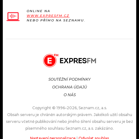
ONLINE NA
WWW.EXPRESFM.CZ
NEBO PŘÍMO NA SEZNAMU.
SOUTĚŽNÍ PODMÍNKY
OCHRANA ÚDAJŮ
O NÁS
Copyright © 1996–2026, Seznam.cz, a.s.
Obsah serveru je chráněn autorským právem. Jakékoli užití obsahu
serveru včetně publikování nebo jiného šíření obsahu serveru je bez
písemného souhlasu Seznam.cz, a.s. zakázáno.
Nastavení personalizace
|
Odvolat souhlas