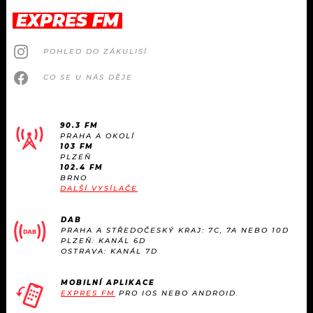
EXPRES FM
POHLED DO ZÁKULISÍ
CO SE U NÁS DĚJE
90.3 FM
PRAHA A OKOLÍ
103 FM
PLZEŇ
102.4 FM
BRNO
DALŠÍ VYSÍLAČE
DAB
PRAHA A STŘEDOČESKÝ KRAJ: 7C, 7A NEBO 10D
PLZEŇ: KANÁL 6D
OSTRAVA: KANÁL 7D
MOBILNÍ APLIKACE
EXPRES FM
PRO IOS NEBO ANDROID.