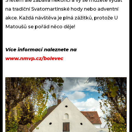
S létem ale zábava nekončí a vy se můžete vydat
na tradiční Svatomartinské hody nebo adventní
akce. Každá návštěva je plná zážitků, protože U
Matoušů se pořád něco děje!
Více informací naleznete na
www.nmvp.cz/bolevec