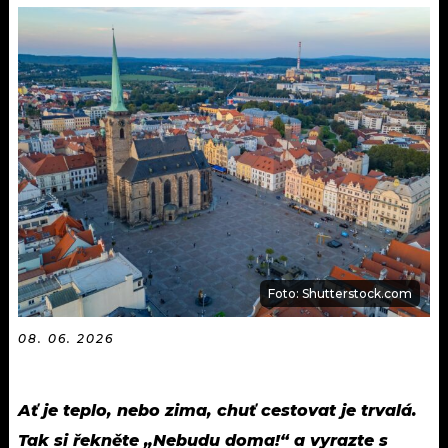
KALENDÁŘ
PROGRAM
KVÍZY
PLAYLIST
VIP
JAK NALADIT
TRENDY
KULTURA
MIX
Foto: Shutterstock.com
OSTATNÍ
08. 06. 2026
Ať je teplo, nebo zima, chuť cestovat je trvalá.
Tak si řekněte „Nebudu doma!“ a vyrazte s