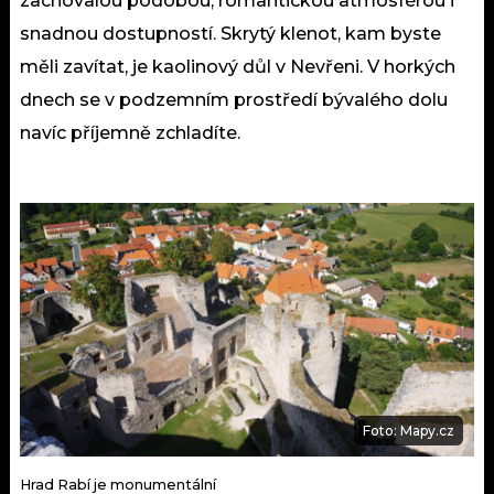
zachovalou podobou, romantickou atmosférou i
snadnou dostupností. Skrytý klenot, kam byste
měli zavítat, je kaolinový důl v Nevřeni. V horkých
dnech se v podzemním prostředí bývalého dolu
navíc příjemně zchladíte.
Foto: Mapy.cz
Hrad Rabí je monumentální