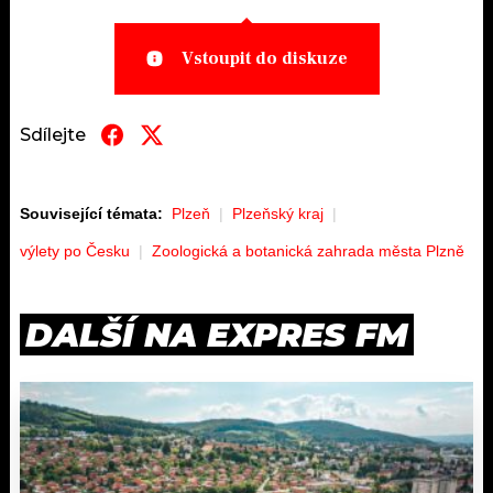
Vstoupit do diskuze
Sdílejte
Související témata:
Plzeň
Plzeňský kraj
výlety po Česku
Zoologická a botanická zahrada města Plzně
DALŠÍ NA EXPRES FM