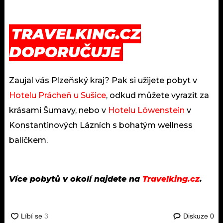
TRAVELKING.CZ
DOPORUČUJE
Zaujal vás Plzeňský kraj? Pak si užijete pobyt v
Hotelu Prácheň u Sušice
, odkud můžete vyrazit za
krásami Šumavy, nebo v
Hotelu Löwenstein
v
Konstantinových Lázních s bohatým wellness
balíčkem.
Více pobytů v okolí najdete na
Travelking.cz
.
Diskuze
0