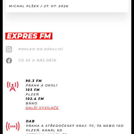
MICHAL PLŠEK / 27. 07. 2026
EXPRES FM
POHLED DO ZÁKULISÍ
CO SE U NÁS DĚJE
90.3 FM
PRAHA A OKOLÍ
103 FM
PLZEŇ
102.4 FM
BRNO
DALŠÍ VYSÍLAČE
DAB
PRAHA A STŘEDOČESKÝ KRAJ: 7C, 7A NEBO 10D
PLZEŇ: KANÁL 6D