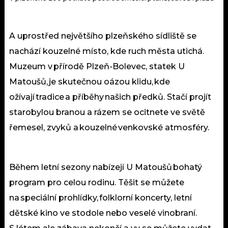
A uprostřed největšího plzeňského sídliště se
nachází kouzelné místo, kde ruch města utichá.
Muzeum v přírodě Plzeň-Bolevec, statek U
Matoušů, je skutečnou oázou klidu, kde
ožívají tradice a příběhy našich předků. Stačí projít
starobylou branou a rázem se ocitnete ve světě
řemesel, zvyků a kouzelné venkovské atmosféry.
Během letní sezony nabízejí U Matoušů bohatý
program pro celou rodinu. Těšit se můžete
na speciální prohlídky, folklorní koncerty, letní
dětské kino ve stodole nebo veselé vinobraní.