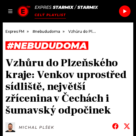
EXPRES
STARMIX
/
STARMIX
JAK
ČLÁNKY
PODCASTY
SEZNAM.CZ
CELÝ PLAYLIST
NALADIT
Expres FM
#nebududoma
Vzhůru do Plzeňského kraje: Venkov uprostřed sídliště, největší zřícenina v Čechách i šumavský odpočinek
#NEBUDUDOMA
DOMŮ
Vzhůru do Plzeňského
ČLÁNKY
kraje: Venkov uprostřed
AKTUÁLNĚ
PODCASTY
sídliště, největší
zřícenina v Čechách i
HUDBA
JAK NALADIT
šumavský odpočinek
ROZHOVORY
RÁDIO
#NEBUDUDOMA
APLIKACE
SOUTĚŽE
MICHAL PLŠEK