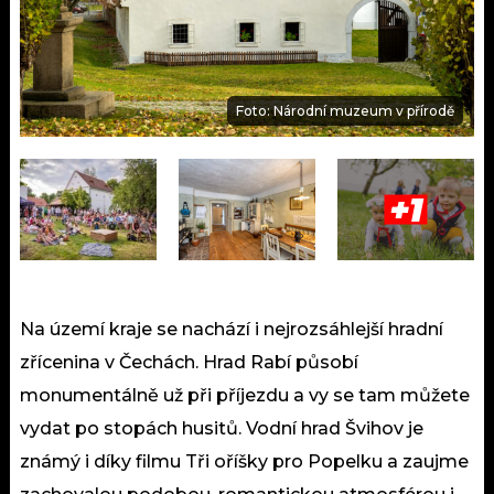
Foto: Národní muzeum v přírodě
+1
Na území kraje se nachází i nejrozsáhlejší hradní
zřícenina v Čechách. Hrad Rabí působí
monumentálně už při příjezdu a vy se tam můžete
vydat po stopách husitů. Vodní hrad Švihov je
známý i díky filmu Tři oříšky pro Popelku a zaujme