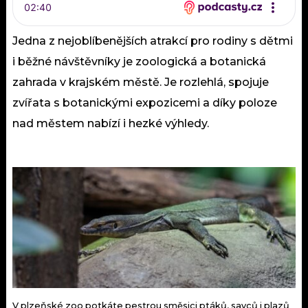
Jedna z nejoblíbenějších atrakcí pro rodiny s dětmi
i běžné návštěvníky je zoologická a botanická
zahrada v krajském městě. Je rozlehlá, spojuje
zvířata s botanickými expozicemi a díky poloze
nad městem nabízí i hezké výhledy.
V plzeňské zoo potkáte pestrou směsici ptáků, savců i plazů