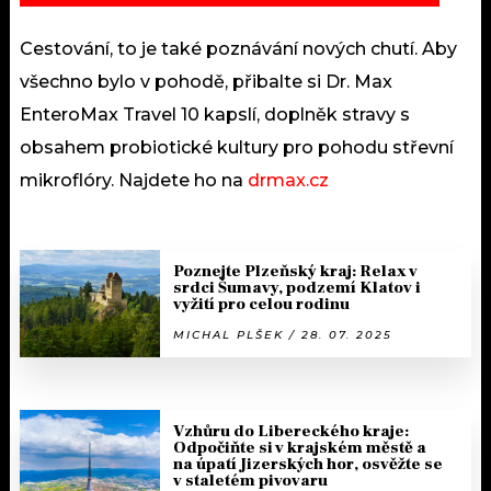
Cestování, to je také poznávání nových chutí. Aby
všechno bylo v pohodě, přibalte si Dr. Max
EnteroMax Travel 10 kapslí, doplněk stravy s
obsahem probiotické kultury pro pohodu střevní
mikroflóry. Najdete ho na
drmax.cz
Poznejte Plzeňský kraj: Relax v
srdci Šumavy, podzemí Klatov i
vyžití pro celou rodinu
MICHAL PLŠEK / 28. 07. 2025
Vzhůru do Libereckého kraje:
Odpočiňte si v krajském městě a
na úpatí Jizerských hor, osvěžte se
v staletém pivovaru