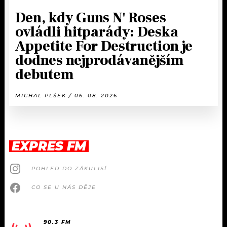
Den, kdy Guns N' Roses
ovládli hitparády: Deska
Appetite For Destruction je
dodnes nejprodávanějším
debutem
MICHAL PLŠEK / 06. 08. 2026
EXPRES FM
POHLED DO ZÁKULISÍ
CO SE U NÁS DĚJE
90.3 FM