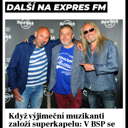
DALŠÍ NA EXPRES FM
Když výjimeční muzikanti
založí superkapelu: V BSP se