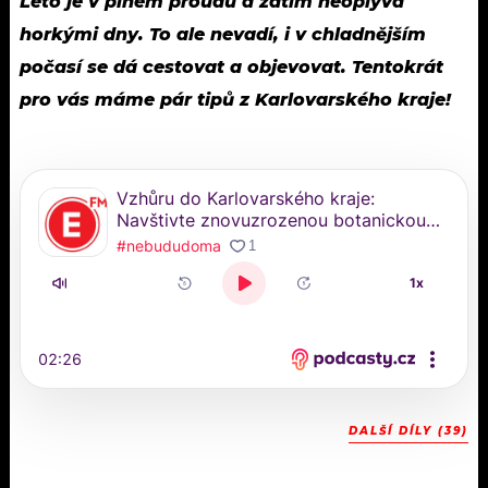
Léto je v plném proudu a zatím neoplývá
horkými dny. To ale nevadí, i v chladnějším
počasí se dá cestovat a objevovat. Tentokrát
pro vás máme pár tipů z Karlovarského kraje!
DALŠÍ DÍLY (39)