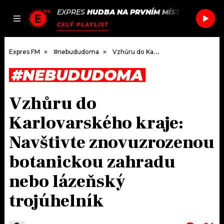
EXPRES
HUDBA NA PRVNÍM MÍSTĚ
/
ELDERB
JAK
ČLÁNKY
PODCASTY
SEZNAM.CZ
CELÝ PLAYLIST
NALADIT
Expres FM
#nebududoma
Vzhůru do Karlovarského kraje: Navštivte znovuzrozenou botanickou zahradu nebo lázeňský trojúhelník
#NEBUDUDOMA
DOMŮ
Vzhůru do
ČLÁNKY
Karlovarského kraje:
AKTUÁLNĚ
PODCASTY
Navštivte znovuzrozenou
botanickou zahradu
HUDBA
JAK NALADIT
nebo lázeňský
ROZHOVORY
RÁDIO
trojúhelník
#NEBUDUDOMA
APLIKACE
SOUTĚŽE