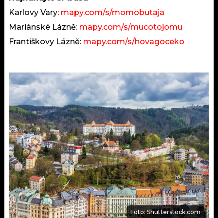
Karlovy Vary:
mapy.com/s/momobutaja
Mariánské Lázně:
mapy.com/s/mucotojomu
Františkovy Lázně:
mapy.com/s/hovagoceko
Foto: Shutterstock.com