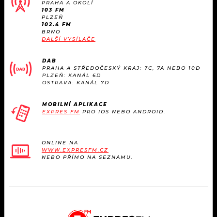
PRAHA A OKOLÍ
103 FM
PLZEŇ
102.4 FM
BRNO
DALŠÍ VYSÍLAČE
DAB
PRAHA A STŘEDOČESKÝ KRAJ: 7C, 7A NEBO 10D
PLZEŇ: KANÁL 6D
OSTRAVA: KANÁL 7D
MOBILNÍ APLIKACE
EXPRES FM
PRO IOS NEBO ANDROID.
ONLINE NA
WWW.EXPRESFM.CZ
NEBO PŘÍMO NA SEZNAMU.