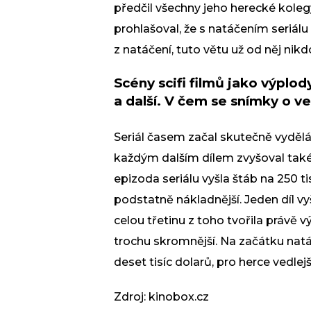
předčil všechny jeho herecké kolegy
prohlašoval, že s natáčením seriálu
z natáčení, tuto větu už od něj nikd
Scény scifi filmů jako výplo
a další. V čem se snímky o v
Seriál časem začal skutečně vyděláv
každým dalším dílem zvyšoval také
epizoda seriálu vyšla štáb na 250 ti
podstatně nákladnější. Jeden díl vyš
celou třetinu z toho tvořila právě v
trochu skromnější. Na začátku natáč
deset tisíc dolarů, pro herce vedlejš
Zdroj: kinobox.cz