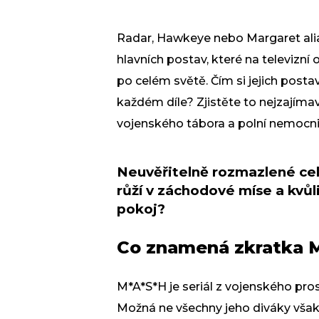
Radar, Hawkeye nebo Margaret alia
hlavních postav, které na televizní
po celém světě. Čím si jejich postav
každém díle? Zjistěte to nejzajímav
vojenského tábora a polní nemocni
Neuvěřitelně rozmazlené cel
růží v záchodové míse a kvůl
pokoj?
Co znamená zkratka 
M*A*S*H je seriál z vojenského pro
Možná ne všechny jeho diváky vša