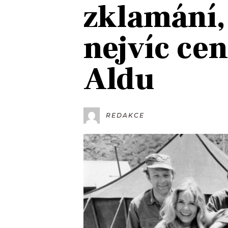
zklamání, 
JAK NALADIT
nejvíc cen
RÁDIO
Aldu
APLIKACE
PLAYLIST
PROGRAM
JAK NALADI
SOUTĚŽE
REDAKCE