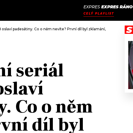
EXPRES
EXPRES RÁNO
JAK
ODCASTY
SEZNAM.CZ
CELÝ PLAYLIST
NALADIT
S
oslaví padesátiny. Co o něm nevíte? První díl byl zklamání, filmaři si nejvíc
í seriál
slaví
y. Co o něm
vní díl byl