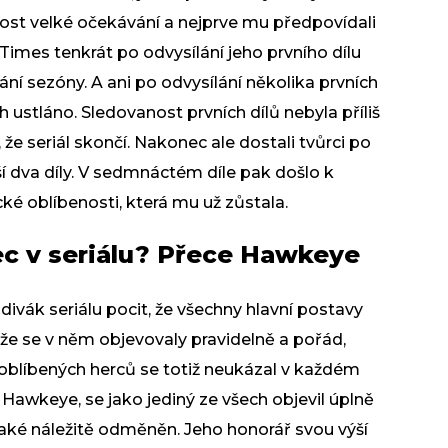
jnost velké očekávání a nejprve mu předpovídali
Times tenkrát po odvysílání jeho prvního dílu
mání sezóny. A ani po odvysílání několika prvních
h ustláno. Sledovanost prvních dílů nebyla příliš
že seriál skončí. Nakonec ale dostali tvůrci po
ší dva díly. V sedmnáctém díle pak došlo k
cké oblíbenosti, která mu už zůstala.
ec v seriálu? Přece Hawkeye
ivák seriálu pocit, že všechny hlavní postavy
že se v něm objevovaly pravidelně a pořád,
 oblíbených herců se totiž neukázal v každém
s Hawkeye, se jako jediný ze všech objevil úplně
o také náležitě odměněn. Jeho honorář svou výší