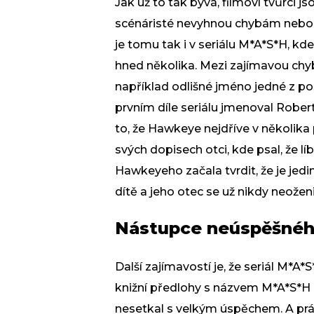
Jak už to tak bývá, filmoví tvůrci j
scénáristé nevyhnou chybám nebo 
je tomu tak i v seriálu M*A*S*H, k
hned několika. Mezi zajímavou chybk
například odlišné jméno jedné z po
prvním díle seriálu jmenoval Robert
to, že Hawkeye nejdříve v několika p
svých dopisech otci, kde psal, že l
Hawkeyeho začala tvrdit, že je jed
dítě a jeho otec se už nikdy neoženi
Nástupce neúspěšnéh
Další zajímavostí je, že seriál M*A
knižní předlohy s názvem M*A*S*H 
nesetkal s velkým úspěchem. A právě 