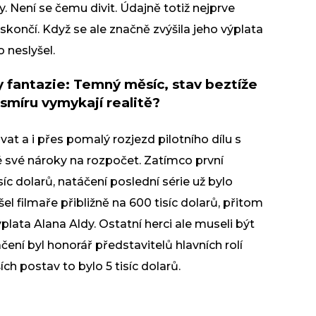
. Není se čemu divit. Údajně totiž nejprve
 skončí. Když se ale značně zvýšila jeho výplata
o neslyšel.
dy fantazie: Temný měsíc, stav beztíže
esmíru vymykají realitě?
at a i přes pomalý rozjezd pilotního dílu s
 své nároky na rozpočet. Zatímco první
síc dolarů, natáčení poslední série už bylo
el filmaře přibližně na 600 tisíc dolarů, přitom
ýplata Alana Aldy. Ostatní herci ale museli být
ení byl honorář představitelů hlavních rolí
ích postav to bylo 5 tisíc dolarů.