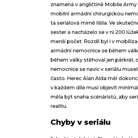
znamená v angličtině Mobile Army S
mobilní armádní chirurgickou nemoc
ta seriálová mírně lišila. Ve skuteč
sester a nacházelo se v ní 200 lůžek
menší počet. Rozdíl byl i v mobili
armádní nemocnice se během války 
během války stěhoval jen párkrát, co
nemocnice se navíc v seriálu muse
často. Herec Alan Alda měl dokon
v každém díle musí objevit minimá
měla být snaha scénáristů, aby ser
realitu.
Chyby v seriálu