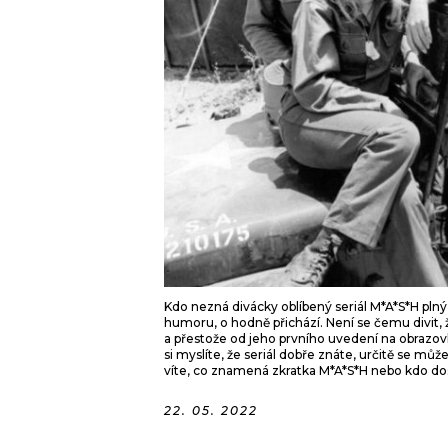
Kdo nezná divácky oblíbený seriál M*A*S*H pl
humoru, o hodně přichází. Není se čemu divit, ž
a přestože od jeho prvního uvedení na obrazovky 
si myslíte, že seriál dobře znáte, určitě se můž
víte, co znamená zkratka M*A*S*H nebo kdo do
22. 05. 2022