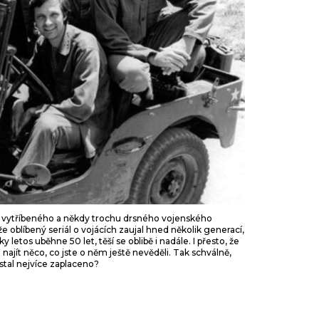
ný vytříbeného a někdy trochu drsného vojenského
e oblíbený seriál o vojácích zaujal hned několik generací,
letos uběhne 50 let, těší se oblibě i nadále. I přesto, že
e najít něco, co jste o něm ještě nevěděli. Tak schválně,
stal nejvíce zaplaceno?