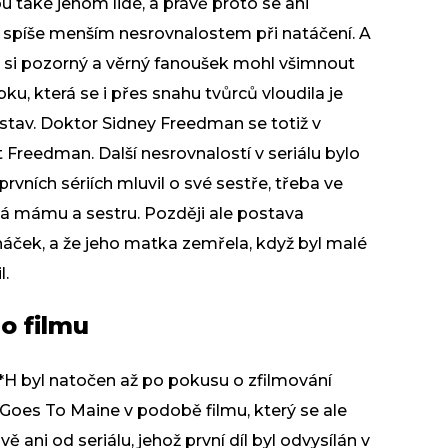
sou také jenom lidé, a právě proto se ani
spíše menším nesrovnalostem při natáčení. A
de si pozorný a věrný fanoušek mohl všimnout
u, která se i přes snahu tvůrců vloudila je
stav. Doktor Sidney Freedman se totiž v
 Freedman. Další nesrovnalostí v seriálu bylo
rvních sériích mluvil o své sestře, třeba ve
íbá mámu a sestru. Později ale postava
ináček, a že jeho matka zemřela, když byl malé
l.
o filmu
*S*H byl natočen až po pokusu o zfilmování
Goes To Maine v podobě filmu, který se ale
ani od seriálu, jehož první díl byl odvysílán v