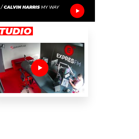
/
CALVIN HARRIS
MY WAY
TUDIO
 cenili Alana Aldu