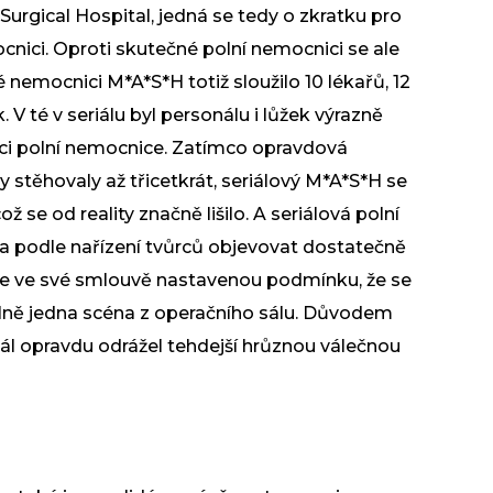
urgical Hospital, jedná se tedy o zkratku pro
nici. Oproti skutečné polní nemocnici se ale
né nemocnici M*A*S*H totiž sloužilo 10 lékařů, 12
. V té v seriálu byl personálu i lůžek výrazně
zaci polní nemocnice. Zatímco opravdová
stěhovaly až třicetkrát, seriálový M*A*S*H se
ž se od reality značně lišilo. A seriálová polní
la podle nařízení tvůrců objevovat dostatečně
ce ve své smlouvě nastavenou podmínku, že se
lně jedna scéna z operačního sálu. Důvodem
iál opravdu odrážel tehdejší hrůznou válečnou