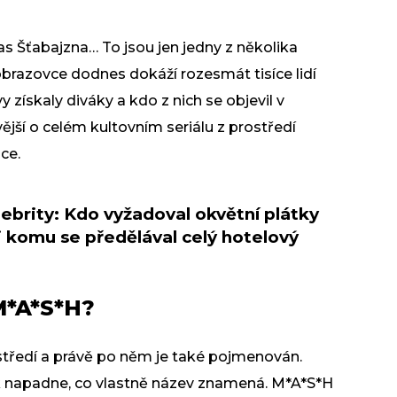
s Šťabajzna… To jsou jen jedny z několika
 obrazovce dodnes dokáží rozesmát tisíce lidí
y získaly diváky a kdo z nich se objevil v
ější o celém kultovním seriálu z prostředí
ce.
ebrity: Kdo vyžadoval okvětní plátky
i komu se předělával celý hotelový
M*A*S*H?
středí a právě po něm je také pojmenován.
k napadne, co vlastně název znamená. M*A*S*H