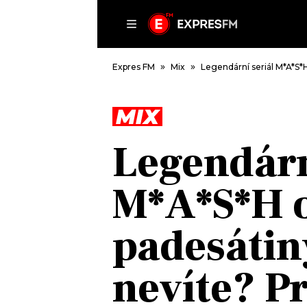
ČLÁNKY
P
Expres FM
Mix
Legendární seriál M*A*S*H 
MIX
DOMŮ
Legendárn
ČLÁNKY
AKTUÁLNĚ
M*A*S*H o
VIP
HUDBA
TRENDY
ROZHOVORY
KULTURA
padesátin
#NEBUDUDOMA
MIX
KALENDÁŘ
OSTATNÍ
nevíte? Pr
KVÍZY
PODCASTY