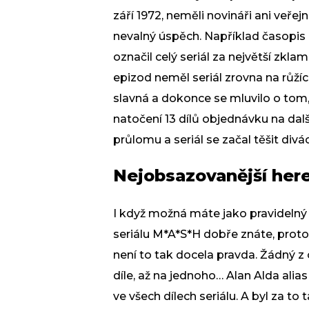
září 1972, neměli novináři ani veře
nevalný úspěch. Například časopis 
označil celý seriál za největší zkla
epizod neměl seriál zrovna na růžíc
slavná a dokonce se mluvilo o tom, 
natočení 13 dílů objednávku na dal
průlomu a seriál se začal těšit divá
Nejobsazovanější her
I když možná máte jako pravidelný d
seriálu M*A*S*H dobře znáte, proto
není to tak docela pravda. Žádný z
díle, až na jednoho… Alan Alda alia
ve všech dílech seriálu. A byl za t