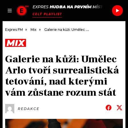
EXPRES
HUDBA NA PRVNÍM MÍSTĚ
/
THUNDE
JAK
ČLÁNKY
PODCASTY
SEZNAM.CZ
CELÝ PLAYLIST
NALADIT
Expres FM
Mix
Galerie na kůži: Umělec Arlo tvoří surrealistická tetování, nad kterými vám zůstane rozum stát
MIX
DOMŮ
Galerie na kůži: Umělec
ČLÁNKY
Arlo tvoří surrealistická
AKTUÁLNĚ
PODCASTY
tetování, nad kterými
vám zůstane rozum stát
HUDBA
JAK NALADIT
ROZHOVORY
RÁDIO
REDAKCE
#NEBUDUDOMA
APLIKACE
SOUTĚŽE