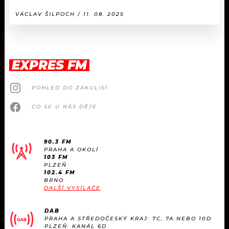
VÁCLAV ŠILPOCH / 11. 08. 2025
EXPRES FM
POHLED DO ZÁKULISÍ
CO SE U NÁS DĚJE
90.3 FM
PRAHA A OKOLÍ
103 FM
PLZEŇ
102.4 FM
BRNO
DALŠÍ VYSÍLAČE
DAB
PRAHA A STŘEDOČESKÝ KRAJ: 7C, 7A NEBO 10D
PLZEŇ: KANÁL 6D