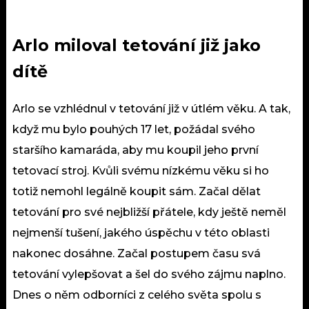
Arlo miloval tetování již jako
dítě
Arlo se vzhlédnul v
tetování
již v útlém věku. A tak,
když mu bylo pouhých 17 let, požádal svého
staršího kamaráda, aby mu koupil jeho první
tetovací stroj. Kvůli svému nízkému věku si ho
totiž nemohl
legálně
koupit sám. Začal dělat
tetování pro své nejbližší přátele, kdy ještě neměl
nejmenší tušení, jakého úspěchu v této oblasti
nakonec dosáhne. Začal postupem času svá
tetování vylepšovat a šel do svého zájmu naplno.
Dnes o něm odborníci z celého světa spolu s