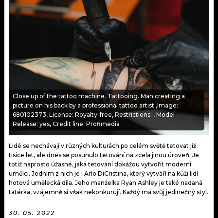
KALENDÁŘ
PROGRAM
KVÍZY
PLAYLIST
VIP
JAK NALADIT
TRENDY
Close up of the tattoo machine. Tattooing. Man creating a
KULTURA
picture on his back by a professional tattoo artist.,Image:
680102373, License: Royalty-free, Restrictions: , Model
MIX
Release: yes, Credit line: Profimedia
OSTATNÍ
Lidé se nechávají v různých kulturách po celém světě tetovat již
tisíce let, ale dnes se posunulo tetování na zcela jinou úroveň. Je
totiž naprosto úžasné, jaká tetování dokážou vytvořit moderní
umělci. Jedním z nich je i Arlo DiCristina, který vytváří na kůži lidí
hotová umělecká díla. Jeho manželka Ryan Ashley je také nadaná
tatérka, vzájemně si však nekonkurují. Každý má svůj jedinečný styl.
30. 05. 2022