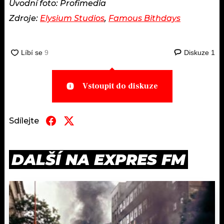
Úvodní foto: Profimedia
Zdroje:
Elysium Studios
,
Famous Bithdays
Diskuze
1
Vstoupit do diskuze
Sdílejte
DALŠÍ NA EXPRES FM