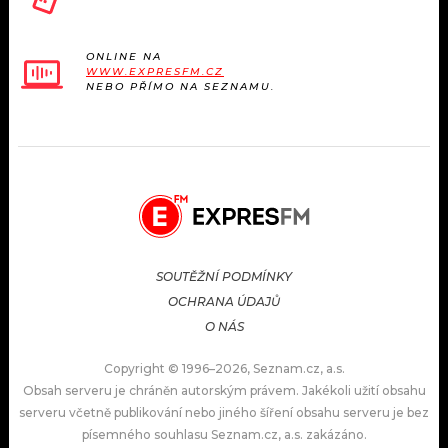
ONLINE NA
WWW.EXPRESFM.CZ
NEBO PŘÍMO NA SEZNAMU.
SOUTĚŽNÍ PODMÍNKY
OCHRANA ÚDAJŮ
O NÁS
Copyright © 1996–2026, Seznam.cz, a.s.
Obsah serveru je chráněn autorským právem. Jakékoli užití obsahu
serveru včetně publikování nebo jiného šíření obsahu serveru je bez
písemného souhlasu Seznam.cz, a.s. zakázáno.