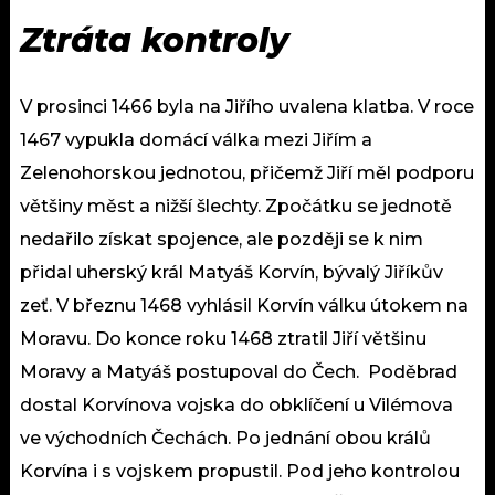
Ztráta kontroly
V prosinci 1466 byla na Jiřího uvalena klatba. V roce
1467 vypukla domácí válka mezi Jiřím a
Zelenohorskou jednotou, přičemž Jiří měl podporu
většiny měst a nižší šlechty. Zpočátku se jednotě
nedařilo získat spojence, ale později se k nim
přidal uherský král Matyáš Korvín, bývalý Jiříkův
zeť. V březnu 1468 vyhlásil Korvín válku útokem na
Moravu. Do konce roku 1468 ztratil Jiří většinu
Moravy a Matyáš postupoval do Čech. Poděbrad
dostal Korvínova vojska do obklíčení u Vilémova
ve východních Čechách. Po jednání obou králů
Korvína i s vojskem propustil. Pod jeho kontrolou