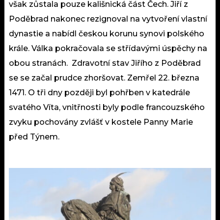
však zůstala pouze kališnická část Čech. Jiří z
Poděbrad nakonec rezignoval na vytvoření vlastní
dynastie a nabídl českou korunu synovi polského
krále. Válka pokračovala se střídavými úspěchy na
obou stranách. Zdravotní stav Jiřího z Poděbrad
se se začal prudce zhoršovat. Zemřel 22. března
1471. O tři dny později byl pohřben v katedrále
svatého Víta, vnitřnosti byly podle francouzského
zvyku pochovány zvlášť v kostele Panny Marie
před Týnem.