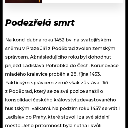
Podezřelá smrt
Na konci dubna roku 1452 byl na svatojiřském
sněmu v Praze Jiří z Poděbrad zvolen zemským
správcem. Až následujícího roku byl dohodnut
příjezd Ladislava Pohrobka do Čech. Korunovace
mladého kralevice proběhla 28. října 1453.
Faktickým správcem země však zůstával Jiří
z Poděbrad, který se ze své pozice snažil o
konsolidaci českého království zdevastovaného
husitskými válkami. Na podzim roku 1457 se vrátil
Ladislav do Prahy, které si zvolil za své sídelní
město. Jeho přítomnost byla nutná i kvůli