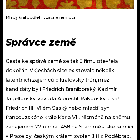
Mladý král podlehl vzácné nemoci
Správce země
Cesta ke správě země se tak Jiřímu otevřela
dokořán. V Čechách sice existovalo několik
latentních zájemců o královský trůn, mezi
kandidáty byli Friedrich Braniborský, Kazimír
Jagellonský, vévoda Albrecht Rakouský, císař
Friedrich III., Vilém Saský nebo mladší syn
francouzského krále Karla VII. Nicméně na sněmu
zahájeném 27. února 1458 na Staroměstské radnici
v Praze byl českým králem zvolen Jiří z Poděbrad,