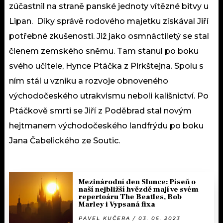
zúčastnil na straně panské jednoty vítězné bitvy u
Lipan. Díky správě rodového majetku získával Jiří
potřebné zkušenosti. Již jako osmnáctiletý se stal
členem zemského sněmu. Tam stanul po boku
svého učitele, Hynce Ptáčka z Pirkštejna. Spolu s
ním stál u vzniku a rozvoje obnoveného
východočeského utrakvismu neboli kališnictví. Po
Ptáčkově smrti se Jiří z Poděbrad stal novým
hejtmanem východočeského landfrýdu po boku
Jana Čabelického ze Soutic.
Mezinárodní den Slunce: Píseň o
naší nejbližší hvězdě mají ve svém
repertoáru The Beatles, Bob
Marley i Vypsaná fixa
PAVEL KUČERA / 03. 05. 2023