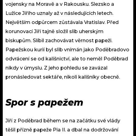
vojensky na Moravě a v Rakousku. Slezsko a
Lužice Jiřího uznaly až v následujících letech.
Největším odpůrcem zůstávala Vratislav. Před
korunovací Jiří tajně složil slib uherským
biskupům. Slíbil zachovávat věrnost papeži.
Papežskou kurií byl slib vnímán jako Poděbradovo
odvrácení se od kališnictví, ale to neměl Poděbrad
nikdy v úmyslu. Z jeho pohledu se zavázal
pronásledovat sektáře, nikoli kališníky obecně.
Spor s papežem
Jiří z Poděbrad během se na začátku své vlády
těšil přízně papeže Pia II. a dbal na dodržování