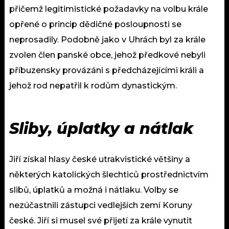
přičemž legitimistické požadavky na volbu krále
opřené o princip dědičné posloupnosti se
neprosadily. Podobně jako v Uhrách byl za krále
zvolen člen panské obce, jehož předkové nebyli
příbuzensky provázáni s předcházejícími králi a
jehož rod nepatřil k rodům dynastickým.
Sliby, úplatky a nátlak
Jiří získal hlasy české utrakvistické většiny a
některých katolických šlechticů prostřednictvím
slibů, úplatků a možná i nátlaku. Volby se
nezúčastnili zástupci vedlejších zemí Koruny
české. Jiří si musel své přijetí za krále vynutit