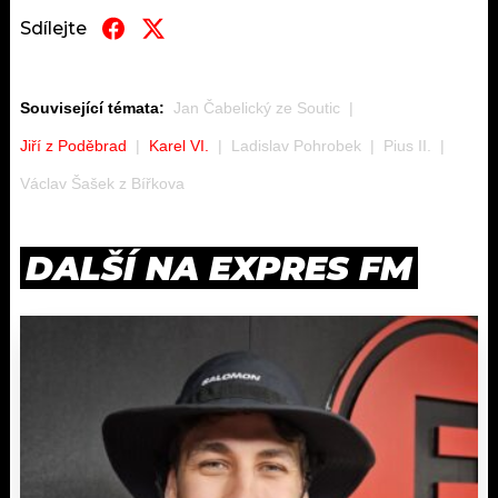
Sdílejte
Související témata:
Jan Čabelický ze Soutic
Jiří z Poděbrad
Karel VI.
Ladislav Pohrobek
Pius II.
Václav Šašek z Bířkova
DALŠÍ NA EXPRES FM