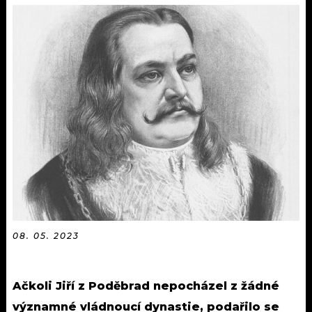
KALENDÁŘ
PROGRAM
KVÍZY
PLAYLIST
VIP
JAK NALADIT
TRENDY
KULTURA
MIX
OSTATNÍ
08. 05. 2023
Ačkoli Jiří z Poděbrad nepocházel z žádné
významné vládnoucí dynastie, podařilo se