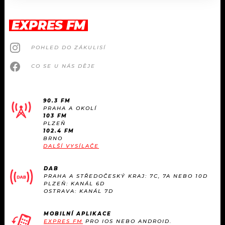
EXPRES FM
POHLED DO ZÁKULISÍ
CO SE U NÁS DĚJE
90.3 FM
PRAHA A OKOLÍ
103 FM
PLZEŇ
102.4 FM
BRNO
DALŠÍ VYSÍLAČE
DAB
PRAHA A STŘEDOČESKÝ KRAJ: 7C, 7A NEBO 10D
PLZEŇ: KANÁL 6D
OSTRAVA: KANÁL 7D
MOBILNÍ APLIKACE
EXPRES FM
PRO IOS NEBO ANDROID.