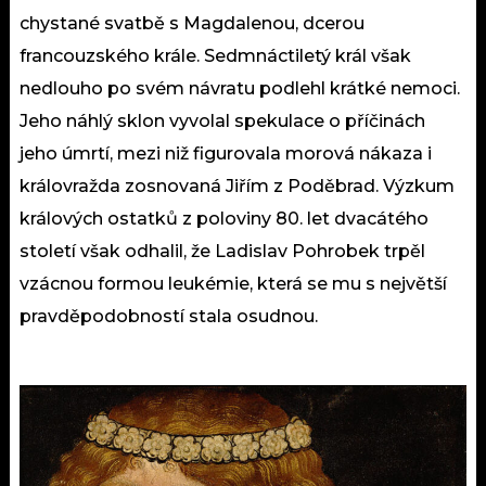
chystané svatbě s Magdalenou, dcerou
francouzského krále. Sedmnáctiletý král však
nedlouho po svém návratu podlehl krátké nemoci.
Jeho náhlý sklon vyvolal spekulace o příčinách
jeho úmrtí, mezi niž figurovala morová nákaza i
královražda zosnovaná Jiřím z Poděbrad. Výzkum
králových ostatků z poloviny 80. let dvacátého
století však odhalil, že Ladislav Pohrobek trpěl
vzácnou formou leukémie, která se mu s největší
pravděpodobností stala osudnou.