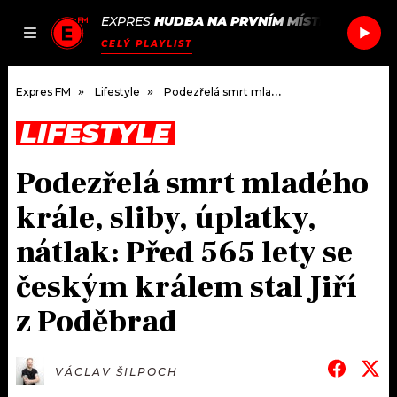
EXPRES
HUDBA NA PRVNÍM MÍSTĚ
/
EMF
I BE
JAK
ČLÁNKY
PODCASTY
SEZNAM.CZ
CELÝ PLAYLIST
NALADIT
Expres FM
Lifestyle
Podezřelá smrt mladého krále, sliby, úplatky, nátlak: Před 565 lety se českým králem stal Jiří z Poděbrad
LIFESTYLE
DOMŮ
Podezřelá smrt mladého
ČLÁNKY
krále, sliby, úplatky,
AKTUÁLNĚ
PODCASTY
nátlak: Před 565 lety se
českým králem stal Jiří
HUDBA
JAK NALADIT
z Poděbrad
ROZHOVORY
RÁDIO
#NEBUDUDOMA
APLIKACE
SOUTĚŽE
VÁCLAV ŠILPOCH