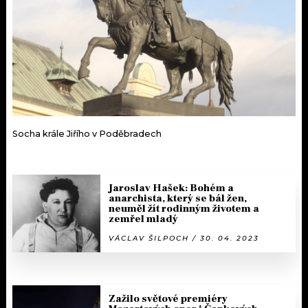
Socha krále Jiřího v Poděbradech
Jaroslav Hašek: Bohém a
anarchista, který se bál žen,
neuměl žít rodinným životem a
zemřel mladý
VÁCLAV ŠILPOCH / 30. 04. 2023
Zažilo světové premiéry