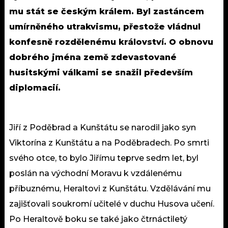
mu stát se českým králem. Byl zastáncem
umírněného utrakvismu, přestože vládnul
konfesně rozdělenému království. O obnovu
dobrého jména země zdevastované
husitskými válkami se snažil především
diplomacií.
Jiří z Poděbrad a Kunštátu se narodil jako syn
Viktorína z Kunštátu a na Poděbradech. Po smrti
svého otce, to bylo Jiřímu teprve sedm let, byl
poslán na východní Moravu k vzdálenému
příbuznému, Heraltovi z Kunštátu. Vzdělávání mu
zajišťovali soukromí učitelé v duchu Husova učení.
Po Heraltově boku se také jako čtrnáctiletý