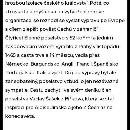
hrozbou izolace českého království. Poté, co
ztroskotala myšlenka na vytvoření mírové
organizace, se rozhodl se vyslat výpravu po Evropě
s cílem zlepšit pověst Čechů v zahraničí.
Čtyřicetičlenné poselstvo s 52 koňmi a jedním
zásobovacím vozem vyrazilo z Prahy v listopadu
1465 a cesta trvala 14 měsíců, vedla přes
Německo, Burgundsko, Anglii, Francii, Španělsko,
Portugalsko, Itálii a zpět. Dopad výpravy byl ale
zanedbatelný, poselstvo vzbudilo jen nezávazné
sympatie. Cestu zachytil ve svém deníku člen
poselstva Václav Šašek z Bířkova, který se stal
inspirací pro Aloise Jiráska a jeho Z Čech až na
konec světa.