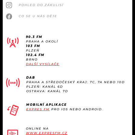
POHLED DO ZÁKULISÍ
CO SE U NÁS DĚJE
90.3 FM
PRAHA A OKOLÍ
103 FM
PLZEŇ
102.4 FM
BRNO
DALŠÍ VYSÍLAČE
DAB
PRAHA A STŘEDOČESKÝ KRAJ: 7C, 7A NEBO 10D
PLZEŇ: KANÁL 6D
OSTRAVA: KANÁL 7D
MOBILNÍ APLIKACE
EXPRES FM
PRO IOS NEBO ANDROID.
ONLINE NA
WWW.EXPRESFM.CZ