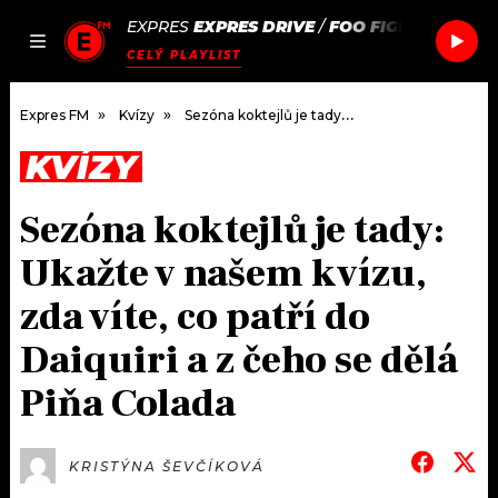
EXPRES
EXPRES DRIVE
/
FOO FIGHTERS
MY 
JAK
ČLÁNKY
PODCASTY
SEZNAM.CZ
CELÝ PLAYLIST
NALADIT
Expres FM
Kvízy
Sezóna koktejlů je tady: Ukažte v našem kvízu, zda víte, co patří do Daiquiri a z čeho se dělá Piňa Colada
KVÍZY
DOMŮ
Sezóna koktejlů je tady:
ČLÁNKY
Ukažte v našem kvízu,
AKTUÁLNĚ
PODCASTY
zda víte, co patří do
Daiquiri a z čeho se dělá
HUDBA
JAK NALADIT
Piňa Colada
ROZHOVORY
RÁDIO
#NEBUDUDOMA
APLIKACE
SOUTĚŽE
KRISTÝNA ŠEVČÍKOVÁ