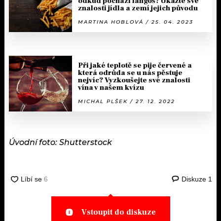
odkud pochází langoš? Ukažte své
znalosti jídla a zemí jejich původu
MARTINA HOBLOVÁ / 25. 04. 2023
Při jaké teplotě se pije červené a
která odrůda se u nás pěstuje
nejvíc? Vyzkoušejte své znalosti
vína v našem kvízu
MICHAL PLŠEK / 27. 12. 2022
Úvodní foto: Shutterstock
Diskuze
1
Vstoupit do diskuze