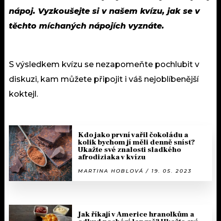
nápoj. Vyzkoušejte si v našem kvízu, jak se v
těchto míchaných nápojích vyznáte.
S výsledkem kvízu se nezapomeňte pochlubit v
diskuzi, kam můžete připojit i váš nejoblíbenější
koktejl.
Kdo jako první vařil čokoládu a
kolik bychom jí měli denně sníst?
Ukažte své znalosti sladkého
afrodiziaka v kvízu
MARTINA HOBLOVÁ / 19. 05. 2023
Jak říkají v Americe hranolkům a