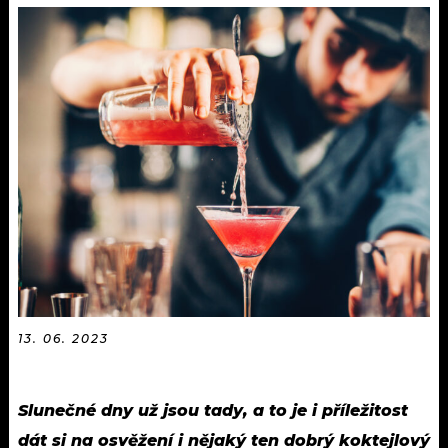
KALENDÁŘ
PROGRAM
KVÍZY
PLAYLIST
VIP
JAK NALADIT
TRENDY
KULTURA
MIX
OSTATNÍ
13. 06. 2023
Slunečné dny už jsou tady, a to je i příležitost
dát si na osvěžení i nějaký ten dobrý koktejlový