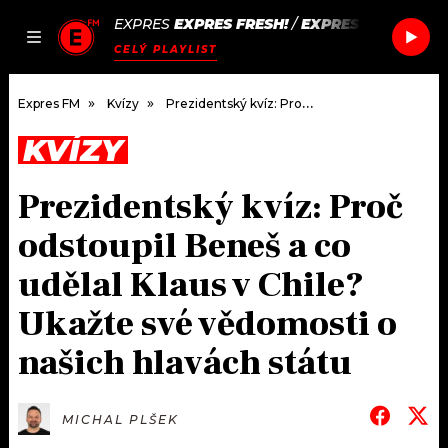
EXPRES
EXPRES FRESH!
/
EXPRES FRESH!
JAK
ČLÁNKY
PODCASTY
SEZNAM.CZ
CELÝ PLAYLIST
NALADIT
Expres FM
Kvízy
Prezidentský kvíz: Proč odstoupil Beneš a co udělal Klaus v Chile? Ukažte své vědomosti o našich hlavách státu
KVÍZY
DOMŮ
Prezidentský kvíz: Proč
ČLÁNKY
odstoupil Beneš a co
AKTUÁLNĚ
PODCASTY
udělal Klaus v Chile?
Ukažte své vědomosti o
HUDBA
JAK NALADIT
našich hlavách státu
ROZHOVORY
RÁDIO
#NEBUDUDOMA
APLIKACE
SOUTĚŽE
MICHAL PLŠEK