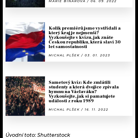
MARIE BINAROVÁ / 06. 09. 2022
Kolik premiérů jsme vystřídali a
který kraj je nejmenší?
Vyzkoušejte v kvízu, jak znáte
Českou republiku, která slaví 30
let samostatnosti
MICHAL PLŠEK / 03. 01. 2023
Sametový kvíz: Kde zmlátili
studenty a která dvojice zpívala
hymnu na Václaváku?
Vyzkoušejte, jak si pamatujete
události z roku 1989
MICHAL PLŠEK / 16. 11. 2022
Úvodní toto: Shutterstock