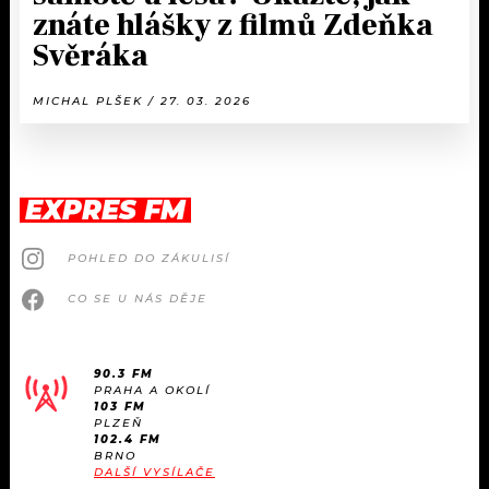
znáte hlášky z filmů Zdeňka
Svěráka
MICHAL PLŠEK / 27. 03. 2026
EXPRES FM
POHLED DO ZÁKULISÍ
CO SE U NÁS DĚJE
90.3 FM
PRAHA A OKOLÍ
103 FM
PLZEŇ
102.4 FM
BRNO
DALŠÍ VYSÍLAČE