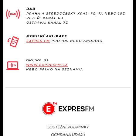
DAB
PRAHA A STŘEDOČESKÝ KRAJ: 7C, 7A NEBO 10D
PLZEŇ: KANÁL 6D
OSTRAVA: KANÁL 7D
MOBILNÍ APLIKACE
EXPRES FM
PRO IOS NEBO ANDROID.
ONLINE NA
WWW.EXPRESFM.CZ
NEBO PŘÍMO NA SEZNAMU.
SOUTĚŽNÍ PODMÍNKY
OCHRANA ÚDAJŮ