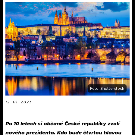
KALENDÁŘ
PROGRAM
KVÍZY
PLAYLIST
VIP
JAK NALADIT
TRENDY
KULTURA
MIX
Foto: Shutterstock
OSTATNÍ
12. 01. 2023
Po 10 letech si občané České republiky zvolí
nového prezidenta. Kdo bude čtvrtou hlavou