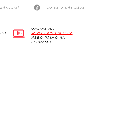
ZÁKULISÍ
CO SE U NÁS DĚJE
ONLINE NA
EBO
WWW.EXPRESFM.CZ
NEBO PŘÍMO NA
SEZNAMU.