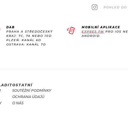
POHLED DO 
DAB
MOBILNÍ APLIKACE
PRAHA A STŘEDOČESKÝ
EXPRES FM
PRO IOS N
KRAJ: 7C, 7A NEBO 10D
ANDROID.
PLZEŇ: KANÁL 6D
OSTRAVA: KANÁL 7D
LADIT
OSTATNÍ
M
SOUTĚŽNÍ PODMÍNKY
OCHRANA ÚDAJŮ
Y
O NÁS