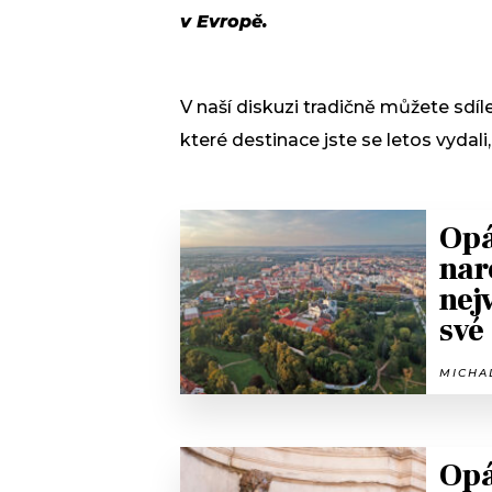
v Evropě.
V naší diskuzi tradičně můžete sdíle
které destinace jste se letos vydal
Opá
nar
nej
své
MICHAL
Opá