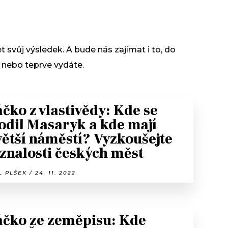
t svůj výsledek. A bude nás zajímat i to, do
i, nebo teprve vydáte.
čko z vlastivědy: Kde se
odil Masaryk a kde mají
větší náměstí? Vyzkoušejte
 znalosti českých měst
 PLŠEK / 24. 11. 2022
čko ze zeměpisu: Kde