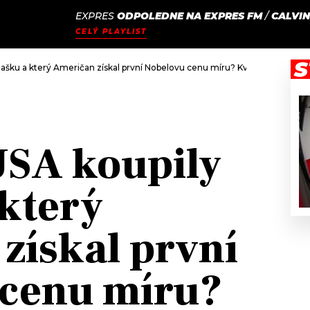
EXPRES
ODPOLEDNE NA EXPRES FM
/
CALVIN
JAK
ODCASTY
SEZNAM.CZ
CELÝ PLAYLIST
NALADIT
S
jašku a který Američan získal první Nobelovu cenu míru? Kvíz pro opravd
USA koupily
 který
získal první
 cenu míru?