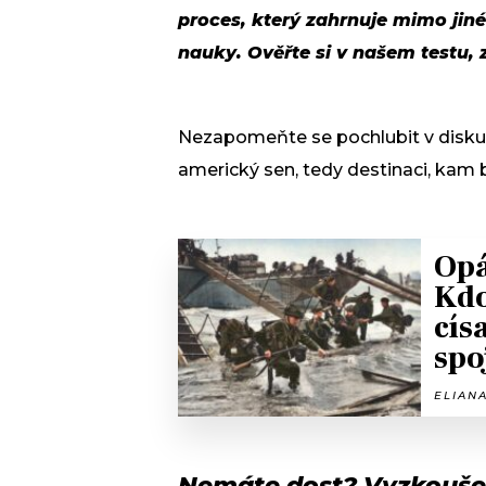
proces, který zahrnuje mimo jiné
nauky. Ověřte si v našem testu,
Nezapomeňte se pochlubit v diskuz
americký sen, tedy destinaci, kam b
Opá
Kdo
cís
spo
ELIANA
Nemáte dost? Vyzkouše