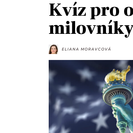
Kvíz pro 
JAK NALADIT
milovník
RÁDIO
APLIKACE
PLAYLIST
PROGRAM
JAK NALADI
ELIANA MORAVCOVÁ
SOUTĚŽE