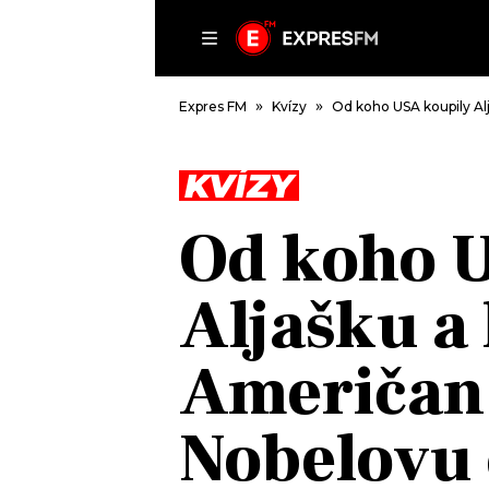
ČLÁNKY
P
Expres FM
Kvízy
Od koho USA koupily Al
KVÍZY
DOMŮ
Od koho 
ČLÁNKY
AKTUÁLNĚ
Aljašku a
VIP
HUDBA
TRENDY
ROZHOVORY
KULTURA
Američan 
#NEBUDUDOMA
MIX
KALENDÁŘ
OSTATNÍ
Nobelovu
KVÍZY
PODCASTY