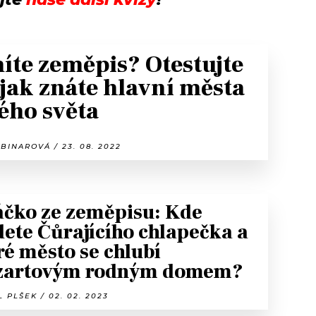
íte zeměpis? Otestujte
 jak znáte hlavní města
ého světa
BINAROVÁ / 23. 08. 2022
čko ze zeměpisu: Kde
dete Čůrajícího chlapečka a
ré město se chlubí
zartovým rodným domem?
 PLŠEK / 02. 02. 2023