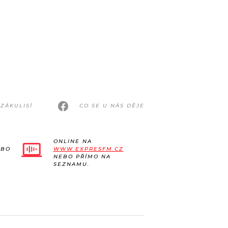
ZÁKULISÍ
CO SE U NÁS DĚJE
ONLINE NA
EBO
WWW.EXPRESFM.CZ
NEBO PŘÍMO NA
SEZNAMU.