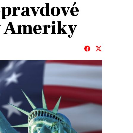
opravdové
y Ameriky
T