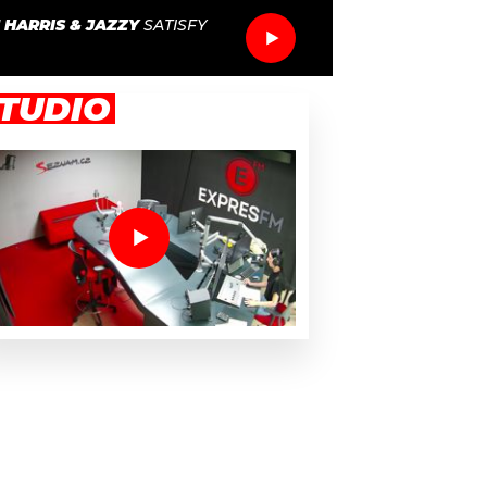
 HARRIS & JAZZY
SATISFY
TUDIO
ové milovníky Ameriky