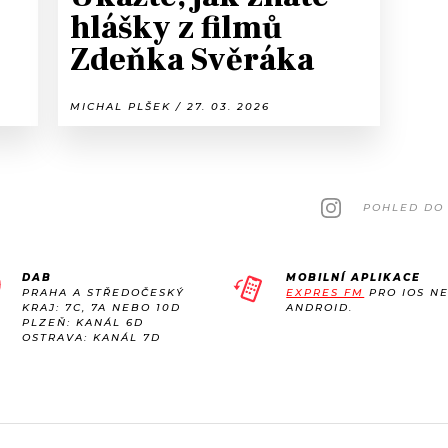
hlášky z filmů
Zdeňka Svěráka
MICHAL PLŠEK / 27. 03. 2026
POHLED DO 
DAB
MOBILNÍ APLIKACE
PRAHA A STŘEDOČESKÝ
EXPRES FM
PRO IOS N
KRAJ: 7C, 7A NEBO 10D
ANDROID.
PLZEŇ: KANÁL 6D
OSTRAVA: KANÁL 7D