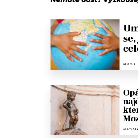
Um
se,
cel
MARIE 
Opá
naj
kte
Mo
MICHAL