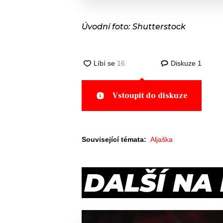
Úvodní foto: Shutterstock
Diskuze
1
Vstoupit do diskuze
Související témata:
Aljaška
DALŠÍ NA