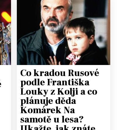
Co kradou Rusové
podle Františka
ě
Louky z Kolji a co
plánuje děda
Komárek Na
samotě u lesa?
Ukažte, jak znáte