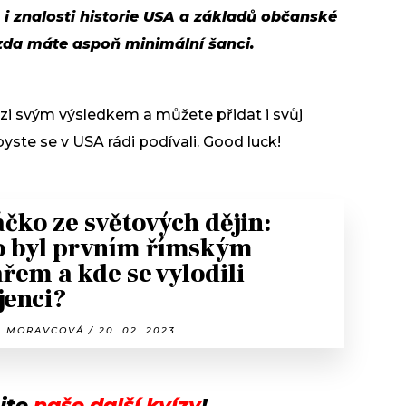
 i znalosti historie USA a základů občanské
 zda máte aspoň minimální šanci.
i svým výsledkem a můžete přidat i svůj
yste se v USA rádi podívali. Good luck!
čko ze světových dějin:
 byl prvním římským
ařem a kde se vylodili
jenci?
 MORAVCOVÁ / 20. 02. 2023
jte
naše další kvízy
!