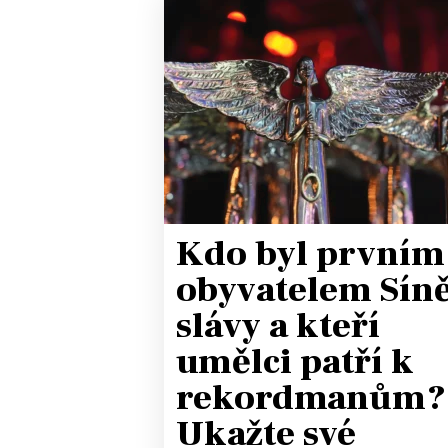
Kdo byl prvním
obyvatelem Sín
slávy a kteří
umělci patří k
rekordmanům?
Ukažte své