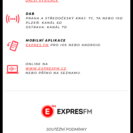
DALŠÍ VYSÍLAČE
DAB
PRAHA A STŘEDOČESKÝ KRAJ: 7C, 7A NEBO 10D
PLZEŇ: KANÁL 6D
OSTRAVA: KANÁL 7D
MOBILNÍ APLIKACE
EXPRES FM
PRO IOS NEBO ANDROID.
ONLINE NA
WWW.EXPRESFM.CZ
NEBO PŘÍMO NA SEZNAMU.
SOUTĚŽNÍ PODMÍNKY