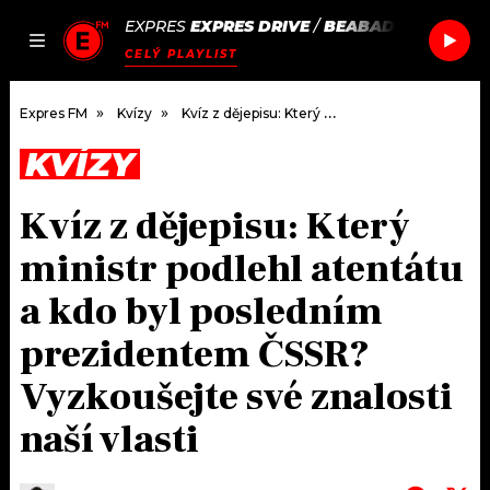
EXPRES
EXPRES DRIVE
/
BEABADOOBEE
SUN
JAK
ČLÁNKY
PODCASTY
SEZNAM.CZ
CELÝ PLAYLIST
NALADIT
Expres FM
Kvízy
Kvíz z dějepisu: Který ministr podlehl atentátu a kdo byl posledním prezidentem ČSSR? Vyzkoušejte své znalosti naší vlasti
KVÍZY
DOMŮ
Kvíz z dějepisu: Který
ČLÁNKY
ministr podlehl atentátu
AKTUÁLNĚ
PODCASTY
a kdo byl posledním
prezidentem ČSSR?
HUDBA
JAK NALADIT
Vyzkoušejte své znalosti
ROZHOVORY
RÁDIO
naší vlasti
#NEBUDUDOMA
APLIKACE
SOUTĚŽE