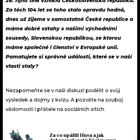
28. října 1918 vznikla Československá republika.
Za těch 104 let se toho stalo opravdu hodně,
dnes už žijeme v samostatné České republice a
máme dobré vztahy s našimi východními
sousedy, Slovenskou republikou, se kterou
máme společné i členství v Evropské unii.
Pamatujete si správně události, které se v naší
vlasti staly?
Nezapomeňte se v naší diskuzi podělit o svůj
výsledek a dojmy z kvízu. A pozvěte na souboj
vědomostí i přátele na sociálních sítích.
Za co upálili Husa a jak