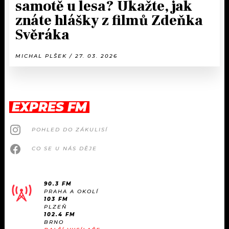
samotě u lesa? Ukažte, jak
znáte hlášky z filmů Zdeňka
Svěráka
MICHAL PLŠEK / 27. 03. 2026
EXPRES FM
POHLED DO ZÁKULISÍ
CO SE U NÁS DĚJE
90.3 FM
PRAHA A OKOLÍ
103 FM
PLZEŇ
102.4 FM
BRNO