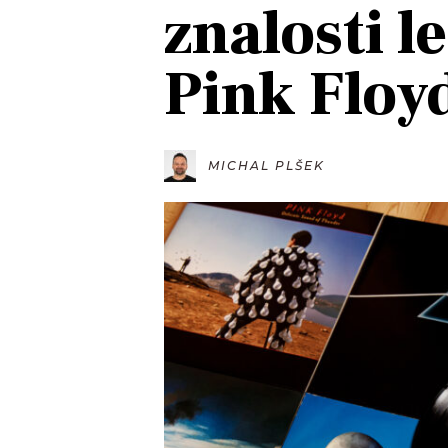
znalosti 
JAK NALADIT
Pink Floy
RÁDIO
APLIKACE
PLAYLIST
PROGRAM
JAK NALADI
MICHAL PLŠEK
SOUTĚŽE