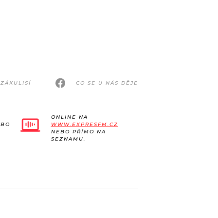
ZÁKULISÍ
CO SE U NÁS DĚJE
ONLINE NA
EBO
WWW.EXPRESFM.CZ
NEBO PŘÍMO NA
SEZNAMU.