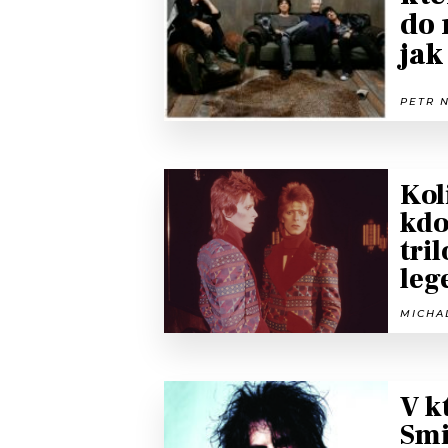
do 
jak
PETR N
Kol
kdo
tri
leg
MICHAL
V k
Smi