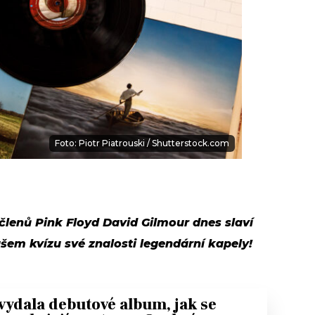
Foto: Piotr Piatrouski / Shutterstock.com
 členů Pink Floyd David Gilmour dnes slaví
ašem kvízu své znalosti legendární kapely!
vydala debutové album, jak se