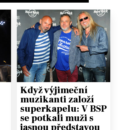
Když výjimeční
muzikanti založí
superkapelu: V BSP
se potkali muži s
jasnou představou