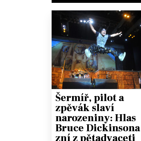
Šermíř, pilot a
zpěvák slaví
narozeniny: Hlas
Bruce Dickinsona
zní z pětadvaceti