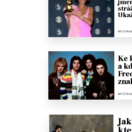
jmen
strá
Ukaž
MICHAL
Ke 
a k
Fre
zna
MICHAL
Jak
kte