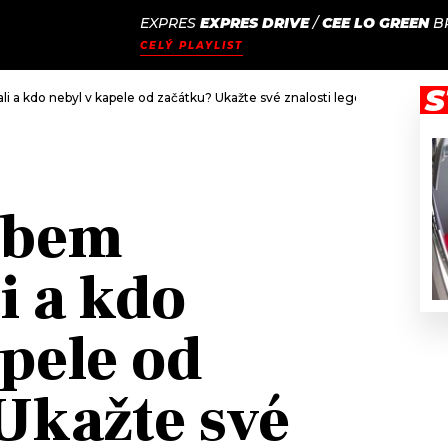
EXPRES
EXPRES DRIVE
/
CEE LO GREEN
B
JAK
ODCASTY
SEZNAM.CZ
CELÝ PLAYLIST
NALADIT
S
 a kdo nebyl v kapele od začátku? Ukažte své znalosti legendárních Pink
lbem
i a kdo
apele od
Ukažte své