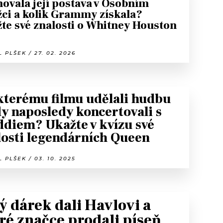
ovala její postava v Osobním
žci a kolik Grammy získala?
te své znalosti o Whitney Houston
 PLŠEK / 27. 02. 2026
kterému filmu udělali hudbu
dy naposledy koncertovali s
ddiem? Ukažte v kvízu své
losti legendárních Queen
 PLŠEK / 03. 10. 2025
ý dárek dali Havlovi a
ré značce prodali píseň