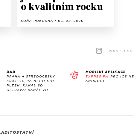
o kvalitním rocku
SOŇA POKORNÁ / 06. 08. 2026
POHLED DO 
DAB
MOBILNÍ APLIKACE
PRAHA A STŘEDOČESKÝ
EXPRES FM
PRO IOS N
KRAJ: 7C, 7A NEBO 10D
ANDROID.
PLZEŇ: KANÁL 6D
OSTRAVA: KANÁL 7D
LADIT
OSTATNÍ