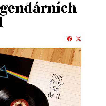
legendárních
d
T