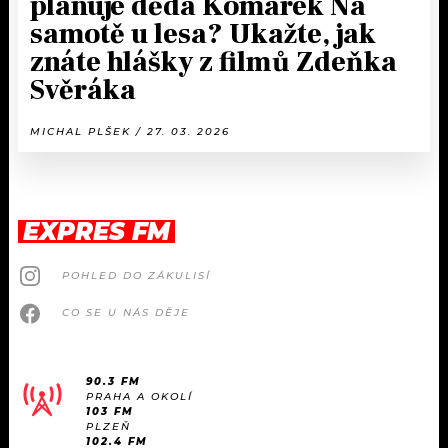
plánuje děda Komárek Na
samotě u lesa? Ukažte, jak
znáte hlášky z filmů Zdeňka
Svěráka
MICHAL PLŠEK / 27. 03. 2026
EXPRES FM
POHLED DO ZÁKULISÍ
CO SE U NÁS DĚJE
90.3 FM
PRAHA A OKOLÍ
103 FM
PLZEŇ
102.4 FM