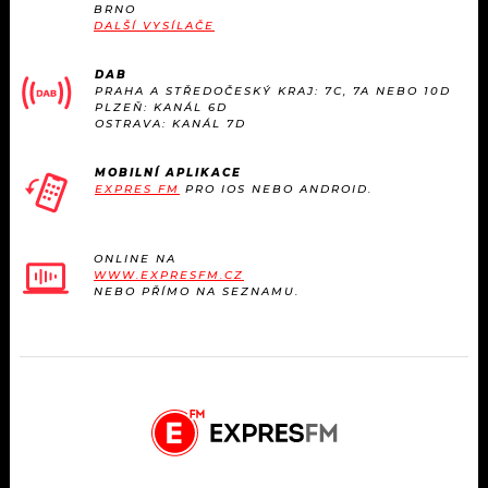
BRNO
DALŠÍ VYSÍLAČE
DAB
PRAHA A STŘEDOČESKÝ KRAJ: 7C, 7A NEBO 10D
PLZEŇ: KANÁL 6D
OSTRAVA: KANÁL 7D
MOBILNÍ APLIKACE
EXPRES FM
PRO IOS NEBO ANDROID.
ONLINE NA
WWW.EXPRESFM.CZ
NEBO PŘÍMO NA SEZNAMU.