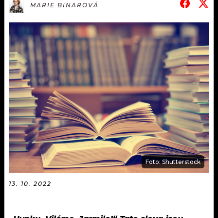
KALENDÁŘ
MARIE BINAROVÁ
PROGRAM
KVÍZY
PLAYLIST
VIP
JAK NALADIT
TRENDY
KULTURA
MIX
OSTATNÍ
Foto: Shutterstock
13. 10. 2022