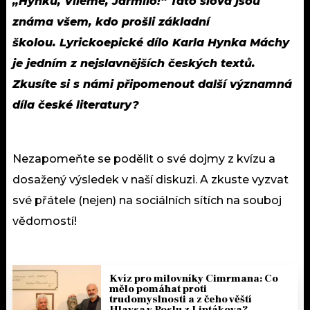
„Hynku, Viléme, Jarmilo!“ Tato slova jsou
známa všem, kdo prošli základní
školou. Lyrickoepické dílo Karla Hynka Máchy
je jedním z nejslavnějších českých textů.
Zkusíte si s námi připomenout další významná
díla české literatury?
Nezapomeňte se podělit o své dojmy z kvízu a
dosažený výsledek v naší diskuzi. A zkuste vyzvat
své přátele (nejen) na sociálních sítích na souboj
vědomostí!
Kvíz pro milovníky Cimrmana: Co
mělo pomáhat proti
trudomyslnosti a z čeho věští
Hlavsa v Poslu z Liptákova?