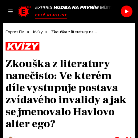
EXPRES
HUDBA NA PRVNÍM MÍSTĚ
/
GO! TEA
JAK
ČLÁNKY
PODCASTY
SEZNAM.CZ
CELÝ PLAYLIST
NALADIT
Expres FM
Kvízy
Zkouška z literatury nanečisto: Ve kterém díle vystupuje postava zvídavého invalidy a jak se jmenovalo Havlovo alter ego?
KVÍZY
DOMŮ
Zkouška z literatury
ČLÁNKY
nanečisto: Ve kterém
AKTUÁLNĚ
PODCASTY
díle vystupuje postava
zvídavého invalidy a jak
HUDBA
JAK NALADIT
se jmenovalo Havlovo
ROZHOVORY
RÁDIO
alter ego?
#NEBUDUDOMA
APLIKACE
SOUTĚŽE