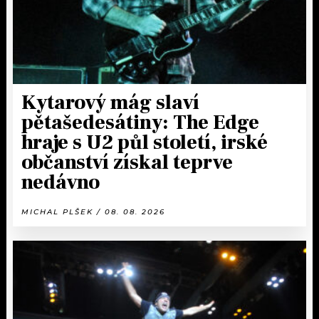
Kytarový mág slaví
pětašedesátiny: The Edge
hraje s U2 půl století, irské
občanství získal teprve
nedávno
MICHAL PLŠEK / 08. 08. 2026