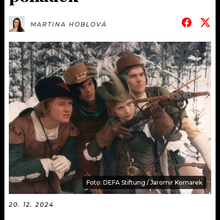
KALENDÁŘ
PROGRAM
MARTINA HOBLOVÁ
KVÍZY
PLAYLIST
VIP
JAK NALADIT
TRENDY
KULTURA
MIX
OSTATNÍ
Foto: DEFA Stiftung / Jaromir Komarek
20. 12. 2024