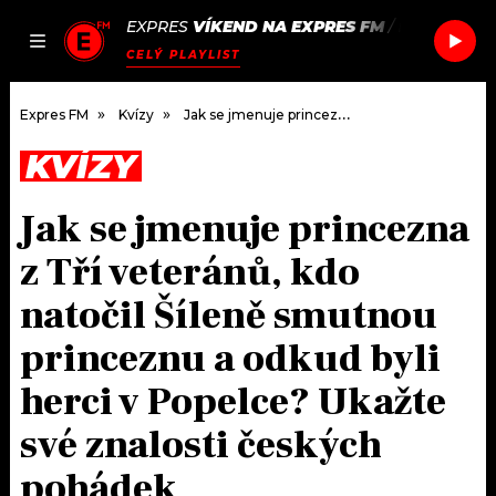
EXPRES
VÍKEND NA EXPRES FM
/
FATBOY SL
JAK
ČLÁNKY
PODCASTY
SEZNAM.CZ
CELÝ PLAYLIST
NALADIT
Expres FM
Kvízy
Jak se jmenuje princezna z Tří veteránů, kdo natočil Šíleně smutnou princeznu a odkud byli herci v Popelce? Ukažte své znalosti českých pohádek
KVÍZY
DOMŮ
Jak se jmenuje princezna
ČLÁNKY
z Tří veteránů, kdo
AKTUÁLNĚ
PODCASTY
natočil Šíleně smutnou
princeznu a odkud byli
HUDBA
JAK NALADIT
herci v Popelce? Ukažte
ROZHOVORY
RÁDIO
své znalosti českých
#NEBUDUDOMA
APLIKACE
SOUTĚŽE
pohádek