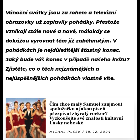
Vánoční svátky jsou za rohem a televizní
obrazovky už zaplavily pohádky. Přestože
vznikají stále nové a nové, málokdy se
dokážou vyrovnat těm již zaběhnutým. V
pohádkách je nejdůležitější šťastný konec.
Jaký bude váš konec v případě našeho kvízu?
Zjistěte, co o těch nejznámějších a
nejúspěšnějších pohádkách vlastně víte.
Čím chce malý Samuel zaujmout
spolužačku a jakou píseň
přezpíval zhýralý rocker?
Vyzkoušejte své znalosti kultovní
Lásky nebeské
MICHAL PLŠEK / 18. 12. 2024