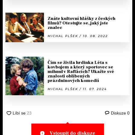
Znáte kultovní hlášky z českých
filmů? Otestujte se, jaký jste
znalec
MICHAL PLŠEK / 10. 08. 2022
Čím se živila hrdinka Léta s
kovbojem a který sportovec se
mihnul v Rafťácích? Ukažte své
znalosti oblíbených
prázdninových komedií
MICHAL PLŠEK / 11. 07. 2024
Diskuze
0
Vstoupit do diskuze