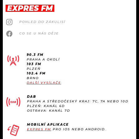
EXPRES FM
POHLED DO ZÁKULISÍ
CO SE U NÁS DĚJE
90.3 FM
PRAHA A OKOLÍ
103 FM
PLZEŇ
102.4 FM
BRNO
DALŠÍ VYSÍLAČE
DAB
PRAHA A STŘEDOČESKÝ KRAJ: 7C, 7A NEBO 10D
PLZEŇ: KANÁL 6D
OSTRAVA: KANÁL 7D
MOBILNÍ APLIKACE
EXPRES FM
PRO IOS NEBO ANDROID.