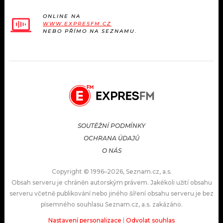
ONLINE NA
WWW.EXPRESFM.CZ
NEBO PŘÍMO NA SEZNAMU.
SOUTĚŽNÍ PODMÍNKY
OCHRANA ÚDAJŮ
O NÁS
Copyright © 1996–2026, Seznam.cz, a.s.
Obsah serveru je chráněn autorským právem. Jakékoli užití obsahu
serveru včetně publikování nebo jiného šíření obsahu serveru je bez
písemného souhlasu Seznam.cz, a.s. zakázáno.
Nastavení personalizace
|
Odvolat souhlas