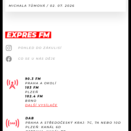
MICHALA TŮMOVÁ / 02. 07. 2026
EXPRES FM
POHLED DO ZÁKULISÍ
CO SE U NÁS DĚJE
90.3 FM
PRAHA A OKOLÍ
103 FM
PLZEŇ
102.4 FM
BRNO
DALŠÍ VYSÍLAČE
DAB
PRAHA A STŘEDOČESKÝ KRAJ: 7C, 7A NEBO 10D
PLZEŇ: KANÁL 6D