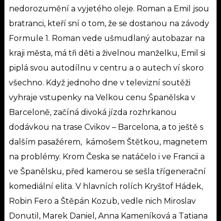
nedorozumění a vyjetého oleje.
Roman a Emil jsou
bratranci, kteří sní o tom, že se dostanou na závody
Formule 1. Roman vede ušmudlaný autobazar na
kraji města, má tři děti a živelnou manželku, Emil si
piplá svou autodílnu v centru a o autech ví skoro
všechno. Když jednoho dne v televizní soutěži
vyhraje vstupenky na Velkou cenu Španělska v
Barceloně, začíná divoká jízda rozhrkanou
dodávkou na trase Cvikov – Barcelona, a to ještě s
dalším pasažérem, kámošem Štětkou, magnetem
na problémy.
Krom Česka se natáčelo i ve Francii a
ve Španělsku, před kamerou se sešla třígenerační
komediální elita. V hlavních rolích Kryštof Hádek,
Robin Fero a Štěpán Kozub, vedle nich Miroslav
Donutil, Marek Daniel, Anna Kameníková a Tatiana