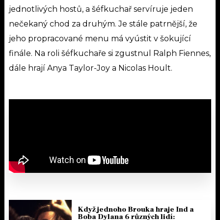
jednotlivých hostů, a šéfkuchař servíruje jeden
nečekaný chod za druhým. Je stále patrnější, že
jeho propracované menu má vyústit v šokující
finále. Na roli šéfkuchaře si zgustnul Ralph Fiennes,
dále hrají Anya Taylor
-Joy a Nicolas Hoult.
Když jednoho Brouka hraje Ind a
Boba Dylana 6 různých lidí: