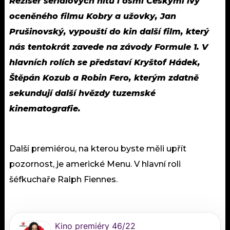
Režisér seriálových hitů i osmi Českými lvy
oceněného filmu Kobry a užovky, Jan
Prušinovský, vypouští do kin další film, který
nás tentokrát zavede na závody Formule 1. V
hlavních rolích se představí Kryštof Hádek,
Štěpán Kozub a Robin Fero, kterým zdatně
sekundují další hvězdy tuzemské
kinematografie.
Další premiérou, na kterou byste měli upřít
pozornost, je americké Menu. V hlavní roli
šéfkuchaře Ralph Fiennes.