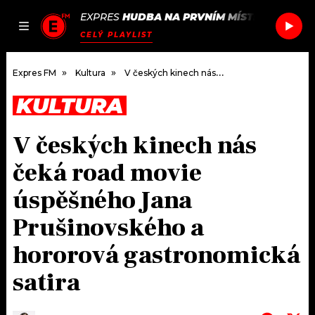
EXPRES
HUDBA NA PRVNÍM MÍSTĚ
/
VEC
ROZ
JAK
ČLÁNKY
PODCASTY
SEZNAM.CZ
CELÝ PLAYLIST
NALADIT
Expres FM
Kultura
V českých kinech nás čeká road movie úspěšného Jana Prušinovského a hororová gastronomická satira
KULTURA
DOMŮ
V českých kinech nás
ČLÁNKY
čeká road movie
AKTUÁLNĚ
PODCASTY
úspěšného Jana
Prušinovského a
HUDBA
JAK NALADIT
hororová gastronomická
ROZHOVORY
RÁDIO
satira
#NEBUDUDOMA
APLIKACE
SOUTĚŽE