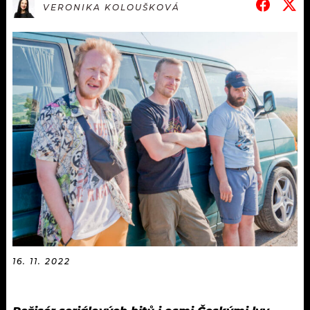
KALENDÁŘ
VERONIKA KOLOUŠKOVÁ
PROGRAM
KVÍZY
PLAYLIST
VIP
JAK NALADIT
TRENDY
KULTURA
MIX
OSTATNÍ
16. 11. 2022