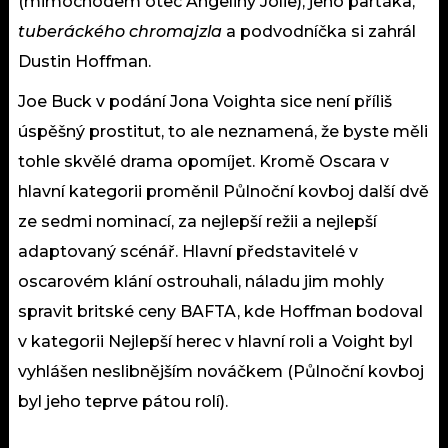
(mimochodem otec Angeliny Jolie), jeho parťáka,
tuberáckého chromajzla
a podvodníčka si zahrál
Dustin Hoffman.
Joe Buck v podání Jona Voighta sice není příliš
úspěšný prostitut, to ale neznamená, že byste měli
tohle skvělé drama opomíjet. Kromě Oscara v
hlavní kategorii proměnil Půlnoční kovboj další dvě
ze sedmi nominací, za nejlepší režii a nejlepší
adaptovaný scénář. Hlavní představitelé v
oscarovém klání ostrouhali, náladu jim mohly
spravit britské ceny BAFTA, kde Hoffman bodoval
v kategorii Nejlepší herec v hlavní roli a Voight byl
vyhlášen neslibnějším nováčkem (Půlnoční kovboj
byl jeho teprve pátou rolí).