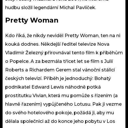
hudbu složil legendární Michal Pavlíček.
Pretty Woman
Kdo říká, že nikdy neviděl Pretty Woman, ten na ni
kouká dodnes. Někdejší ředitel televize Nova
Vladimír Železný přirovnával tento film k příběhům
o Popelce. A za bezmála třicet let se film s Julií
Roberts a Richardem Gerem stal vánoční stálicí
českých televizí. Příběh je jednoduchý: Bohatý
podnikatel Edward Lewis náhodně potká
prostitutku Vivian, která mu pomůže s řízením (a
hlavně řazením) vypůjčeného Lotusu. Pak ji vezme
do svého hotelového pokoje, požádá ji, aby mu
dělala společnici až do konce jeho pobytu v Los