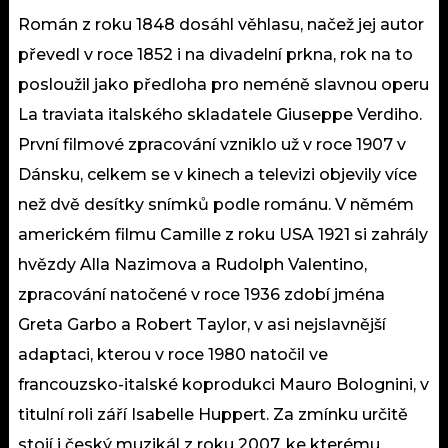
Román z roku 1848 dosáhl věhlasu, načež jej autor
převedl v roce 1852 i na divadelní prkna, rok na to
posloužil jako předloha pro neméně slavnou operu
La traviata italského skladatele Giuseppe Verdiho.
První filmové zpracování vzniklo už v roce 1907 v
Dánsku, celkem se v kinech a televizi objevily více
než dvě desítky snímků podle románu. V němém
americkém filmu Camille z roku USA 1921 si zahrály
hvězdy Alla Nazimova a Rudolph Valentino,
zpracování natočené v roce 1936 zdobí jména
Greta Garbo a Robert Taylor, v asi nejslavnější
adaptaci, kterou v roce 1980 natočil ve
francouzsko-italské koprodukci Mauro Bolognini, v
titulní roli září Isabelle Huppert. Za zmínku určitě
stojí i český muzikál z roku 2007, ke kterému