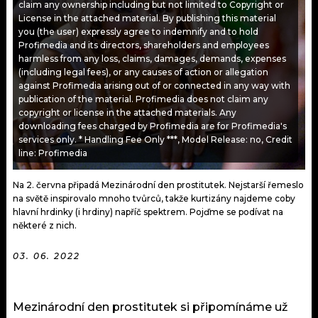
claim any ownership including but not limited to Copyright or
KALENDÁŘ
PROGRAM
License in the attached material. By publishing this material
you (the user) expressly agree to indemnify and to hold
KVÍZY
PLAYLIST
Profimedia and its directors, shareholders and employees
harmless from any loss, claims, damages, demands, expenses
(including legal fees), or any causes of action or allegation
VIP
JAK NALADIT
against Profimedia arising out of or connected in any way with
publication of the material. Profimedia does not claim any
TRENDY
copyright or license in the attached materials. Any
downloading fees charged by Profimedia are for Profimedia's
services only. * Handling Fee Only ***, Model Release: no, Credit
KULTURA
line: Profimedia
MIX
Na 2. června připadá Mezinárodní den prostitutek. Nejstarší řemeslo
na světě inspirovalo mnoho tvůrců, takže kurtizány najdeme coby
OSTATNÍ
hlavní hrdinky (i hrdiny) napříč spektrem. Pojďme se podívat na
některé z nich.
03. 06. 2022
Mezinárodní den prostitutek si připomínáme už