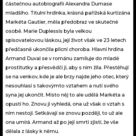
částečnou autobiografií Alexandra Dumase
mladšího. Titulní hrdinka, krásná pařížská kurtizána
Markéta Gautier, měla předobraz ve skutečné
osobě. Marie Duplessis byla velkou
spisovatelovou láskou, její život však ve 23 letech
předčasně ukončila plicní choroba. Hlavní hrdina
Armand Duval se v románu zamiluje do mladé
prostitutky a přesvědčí ji, aby s ním žila. Přestěhují
se na venkov, kde je ale brzy najde jeho otec, který
nesouhlasí s takovýmto vztahem a nutí svého
syna jej ukončit. Místo něj to ale udělá Markéta a
opustí ho. Znovu ji vyhledá, ona už však o vztah s
ním nestojí. Setkávají se znovu později, to už ale
ona umírá. Armand až po její smrti zjistí, že vše
dělala z lásky k němu.