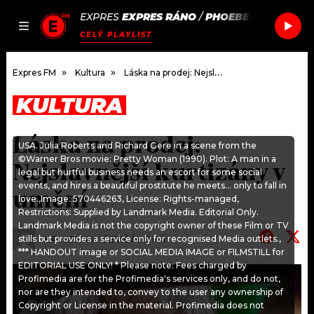
EXPRES
EXPRES RÁNO
/
PHOEBE BRIDGERS
JAK
ČLÁNKY
PODCASTY
SEZNAM.CZ
CELÝ PLAYLIST
NALADIT
Expres FM
Kultura
Láska na prodej: Nejslavnější kurtizány v umění
KULTURA
DOMŮ
Láska na prodej:
USA. Julia Roberts and Richard Gere in a scene from the
ČLÁNKY
©Warner Bros movie: Pretty Woman (1990). Plot: A man in a
Nejslavnější kurtizány v
legal but hurtful business needs an escort for some social
events, and hires a beautiful prostitute he meets... only to fall in
AKTUÁLNĚ
PODCASTY
umění
love.,Image: 570446263, License: Rights-managed,
Restrictions: Supplied by Landmark Media. Editorial Only.
HUDBA
JAK NALADIT
Landmark Media is not the copyright owner of these Film or TV
stills but provides a service only for recognised Media outlets.,
KRISTÝNA ŠEVČÍKOVÁ
*** HANDOUT image or SOCIAL MEDIA IMAGE or FILMSTILL for
ROZHOVORY
RÁDIO
EDITORIAL USE ONLY! * Please note: Fees charged by
Profimedia are for the Profimedia's services only, and do not,
#NEBUDUDOMA
APLIKACE
nor are they intended to, convey to the user any ownership of
SOUTĚŽE
Copyright or License in the material. Profimedia does not