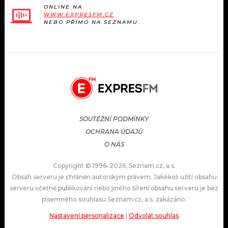
ONLINE NA
WWW.EXPRESFM.CZ
NEBO PŘÍMO NA SEZNAMU.
SOUTĚŽNÍ PODMÍNKY
OCHRANA ÚDAJŮ
O NÁS
Copyright © 1996–2026, Seznam.cz, a.s.
Obsah serveru je chráněn autorským právem. Jakékoli užití obsahu
serveru včetně publikování nebo jiného šíření obsahu serveru je bez
písemného souhlasu Seznam.cz, a.s. zakázáno.
Nastavení personalizace
|
Odvolat souhlas