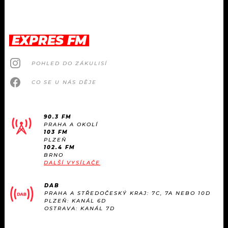
EXPRES FM
POHLED DO ZÁKULISÍ
CO SE U NÁS DĚJE
90.3 FM
PRAHA A OKOLÍ
103 FM
PLZEŇ
102.4 FM
BRNO
DALŠÍ VYSÍLAČE
DAB
PRAHA A STŘEDOČESKÝ KRAJ: 7C, 7A NEBO 10D
PLZEŇ: KANÁL 6D
OSTRAVA: KANÁL 7D