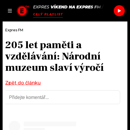
EXPRES
VÍKEND NA EXPRES FM
/
OVERPASS
JAK
ČLÁNKY
PODCASTY
SEZNAM.CZ
CELÝ PLAYLIST
NALADIT
Expres FM
205 let paměti a
DOMŮ
vzdělávání: Národní
ČLÁNKY
muzeum slaví výročí
AKTUÁLNĚ
PODCASTY
Zpět do článku
HUDBA
JAK NALADIT
ROZHOVORY
RÁDIO
#NEBUDUDOMA
APLIKACE
SOUTĚŽE