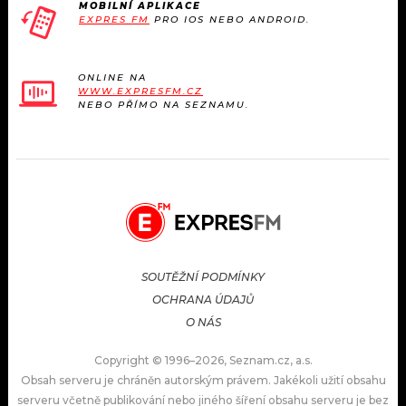
MOBILNÍ APLIKACE
EXPRES FM
PRO IOS NEBO ANDROID.
ONLINE NA
WWW.EXPRESFM.CZ
NEBO PŘÍMO NA SEZNAMU.
SOUTĚŽNÍ PODMÍNKY
OCHRANA ÚDAJŮ
O NÁS
Copyright © 1996–2026, Seznam.cz, a.s.
Obsah serveru je chráněn autorským právem. Jakékoli užití obsahu
serveru včetně publikování nebo jiného šíření obsahu serveru je bez