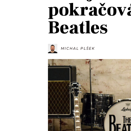
pokračov
JAK NALADIT
Beatles
RÁDIO
APLIKACE
PLAYLIST
PROGRAM
JAK NALADI
MICHAL PLŠEK
SOUTĚŽE