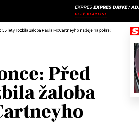
EXPRES
EXPRES DRIVE
/
AD
JAK
ODCASTY
SEZNAM.CZ
CELÝ PLAYLIST
NALADIT
S
 55 lety rozbila žaloba Paula McCartneyho naděje na pokračování The Bea
once: Před
zbila žaloba
Cartneyho