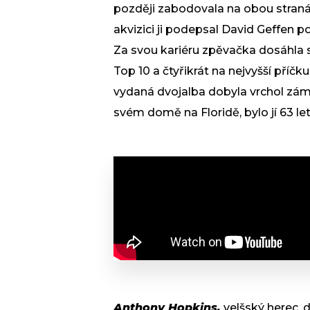
později zabodovala na obou stranác
akvizici ji podepsal David Geffen 
Za svou kariéru zpěvačka dosáhla s
Top 10 a čtyřikrát na nejvyšší příčku.
vydaná dvojalba dobyla vrchol zám
svém domě na Floridě, bylo jí 63 le
Anthony Hopkins,
velšský herec, 