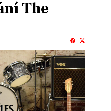
ání The
T