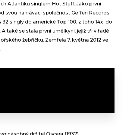
h Atlantiku singlem Hot Stuff. Jako první
pod svou nahrávací společnost Geffen Records.
 32 singly do americké Top 100, z toho 14x do
 A také se stala první umělkyní, jejíž tři v řadě
ořského žebříčku. Zemřela 7. května 2012 ve
t.
dvojnásobný držitel Oscara (1937)