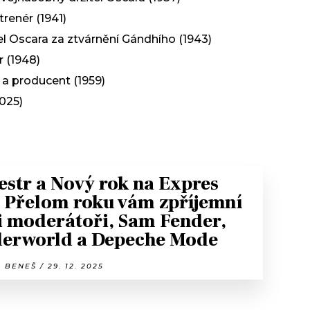
renér (1941)
tel Oscara za ztvárnění Gándhího (1943)
 (1948)
 a producent (1959)
025)
vestr a Nový rok na Expres
 Přelom roku vám zpříjemní
i moderátoři, Sam Fender,
erworld a Depeche Mode
 BENEŠ / 29. 12. 2025