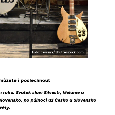
Foto: Jayssan / Shutterstock.com
 můžete i poslechnout
n roku. Svátek slaví Silvestr, Melánie a
oslovensko, po půlnoci už Česko a Slovensko
státy.