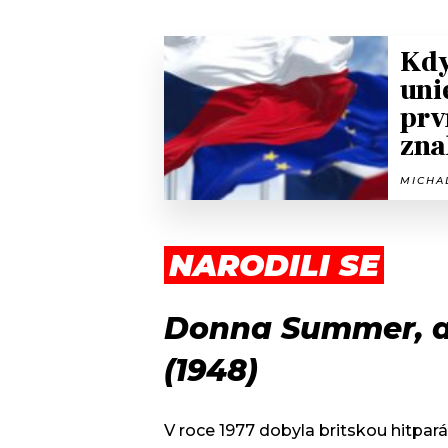
Kdy
uni
prv
zna
MICHAL
NARODILI SE
Donna Summer, a
(1948)
V roce 1977 dobyla britskou hitpar