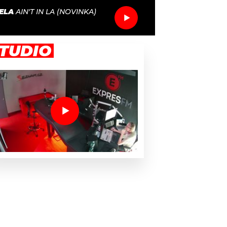
ELA
AIN'T IN LA (NOVINKA)
TUDIO
tles