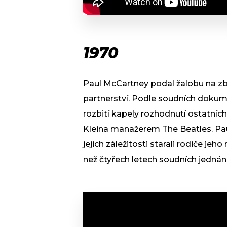
1970
Paul McCartney podal žalobu na zbyl
partnerství. Podle soudních doku
rozbití kapely rozhodnutí ostatní
Kleina manažerem The Beatles. Paul
jejich záležitosti starali rodiče j
než čtyřech letech soudních jednání