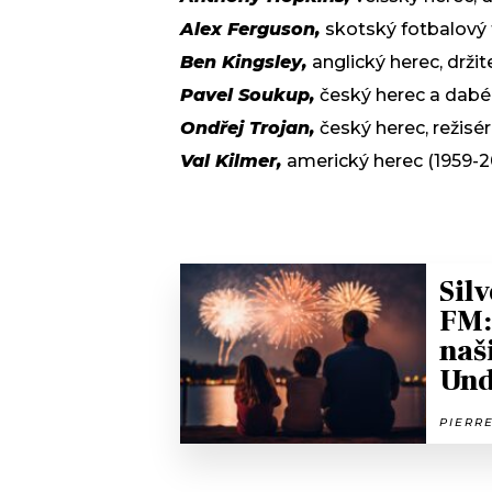
Alex Ferguson,
skotský fotbalový t
Ben Kingsley,
anglický herec, drži
Pavel Soukup,
český herec a dabér
Ondřej Trojan,
český herec, režisér
Val Kilmer,
americký herec (1959-2
Sil
FM:
naš
Und
PIERRE