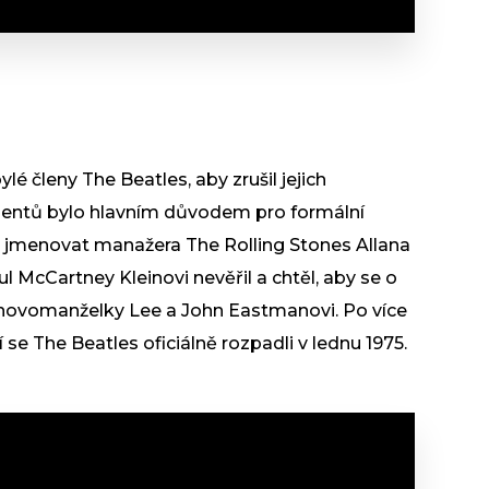
é členy The Beatles, aby zrušil jejich
mentů bylo hlavním důvodem pro formální
ch jmenovat manažera The Rolling Stones Allana
 McCartney Kleinovi nevěřil a chtěl, aby se o
eho novomanželky Lee a John Eastmanovi. Po více
 se The Beatles oficiálně rozpadli v lednu 1975.