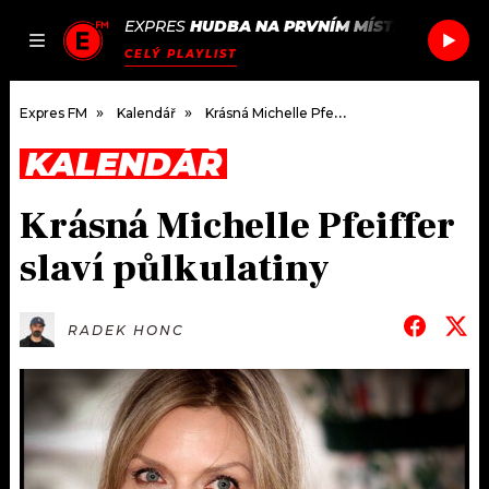
EXPRES
HUDBA NA PRVNÍM MÍSTĚ
/
TONYA 
JAK
ČLÁNKY
PODCASTY
SEZNAM.CZ
CELÝ PLAYLIST
NALADIT
Expres FM
Kalendář
Krásná Michelle Pfeiffer slaví půlkulatiny
KALENDÁŘ
DOMŮ
Krásná Michelle Pfeiffer
ČLÁNKY
slaví půlkulatiny
AKTUÁLNĚ
PODCASTY
RADEK HONC
HUDBA
JAK NALADIT
ROZHOVORY
RÁDIO
#NEBUDUDOMA
APLIKACE
SOUTĚŽE