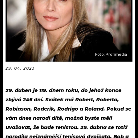
KALENDÁŘ
PROGRAM
KVÍZY
PLAYLIST
VIP
JAK NALADIT
TRENDY
Foto: Profimedia
KULTURA
29. 04. 2023
MIX
29. duben je 119. dnem roku, do jehož konce
OSTATNÍ
zbývá 246 dní. Svátek má Robert, Roberta,
Robinson, Roderik, Rodrigo a Roland. Pokud se
vám dnes narodí dítě, možná byste měli
uvažovat, že bude tenistou. 29. dubna se totiž
narodila nejznámější tenisová dvojčata, Bob a