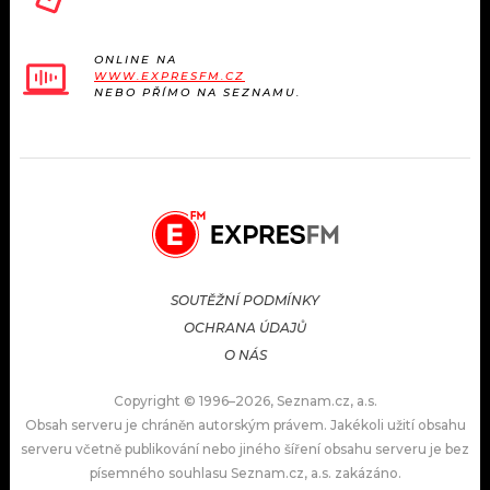
ONLINE NA
WWW.EXPRESFM.CZ
NEBO PŘÍMO NA SEZNAMU.
SOUTĚŽNÍ PODMÍNKY
OCHRANA ÚDAJŮ
O NÁS
Copyright © 1996–2026, Seznam.cz, a.s.
Obsah serveru je chráněn autorským právem. Jakékoli užití obsahu
serveru včetně publikování nebo jiného šíření obsahu serveru je bez
písemného souhlasu Seznam.cz, a.s. zakázáno.