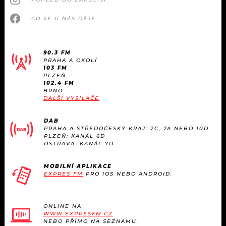
CO SE U NÁS DĚJE
90.3 FM
PRAHA A OKOLÍ
103 FM
PLZEŇ
102.4 FM
BRNO
DALŠÍ VYSÍLAČE
DAB
PRAHA A STŘEDOČESKÝ KRAJ: 7C, 7A NEBO 10D
PLZEŇ: KANÁL 6D
OSTRAVA: KANÁL 7D
MOBILNÍ APLIKACE
EXPRES FM
PRO IOS NEBO ANDROID.
ONLINE NA
WWW.EXPRESFM.CZ
NEBO PŘÍMO NA SEZNAMU.