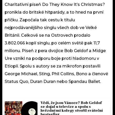
Charitativní píseň Do They Know It’s Christmas?
pronikla do britské hitparády, a to hned na první
příčku. Započala tak cestu k titulu
nejprodávanějšího singlu všech dob ve Velké
Británii. Celkově se na Ostrovech prodalo
3.802.066 kopií singlu, po celém světě pak 11,7
milionu. Píseň z pera dvojice Bob Geldof a Midge
Ure vznikl na podporu boje proti hladomoru v
Etiopii. Spolu s autory se za mikrofon postavili
George Michael, Sting, Phil Collins, Bono a členové
Status Quo, Duran Duran nebo Spandau Ballet.
Vědí, že jsou Vánoce? Bob Geldof
se dojal u televize a spolu s
hvězdnými kolegy stvořil sváteční
bestseller