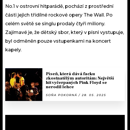
No.1 v ostrovní hitparádě, pochází z prostřední
části jejich třídílné rockové opery The Wall. Po
celém světě se singlu prodaly čtyři miliony.
Zajímavé je, že dětský sbor, který v písni vystupuje,
byl odměněn pouze vstupenkami na koncert
kapely.
Píseň, která dává facku
zkostnatělým autoritám: Největší
hit vyčerpaných Pink Floyd se
nerodil lehce
SOŇA POKORNÁ / 28. 05. 2025