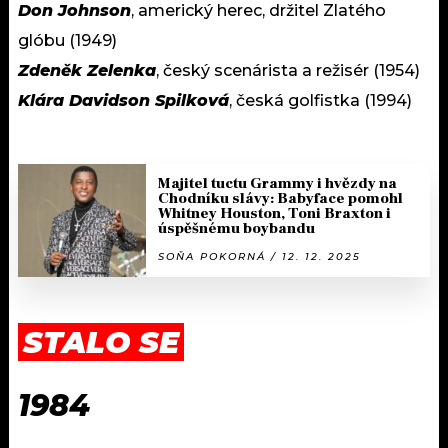
Don Johnson
, americký herec, držitel Zlatého
glóbu (1949)
Zdeněk Zelenka
, český scenárista a režisér (1954)
Klára Davidson Spilková
, česká golfistka (1994)
Majitel tuctu Grammy i hvězdy na
Chodníku slávy: Babyface pomohl
Whitney Houston, Toni Braxton i
úspěšnému boybandu
SOŇA POKORNÁ / 12. 12. 2025
STALO SE
1984