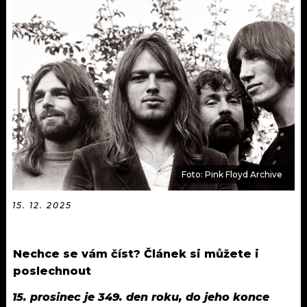
KALENDÁŘ
PROGRAM
KVÍZY
PLAYLIST
VIP
JAK NALADIT
TRENDY
KULTURA
MIX
Foto: Pink Floyd Archive
OSTATNÍ
15. 12. 2025
Nechce se vám číst? Článek si můžete i
poslechnout
15. prosinec je 349. den roku, do jeho konce