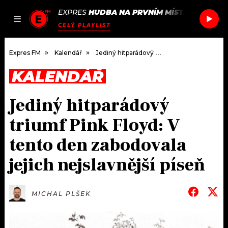
EXPRES
HUDBA NA PRVNÍM MÍSTĚ
/
CALIN
N
JAK
ČLÁNKY
PODCASTY
SEZNAM.CZ
CELÝ PLAYLIST
NALADIT
Expres FM
Kalendář
Jediný hitparádový triumf Pink Floyd: V tento den zabodovala jejich nejslavnější píseň
KALENDÁŘ
DOMŮ
Jediný hitparádový
ČLÁNKY
triumf Pink Floyd: V
AKTUÁLNĚ
PODCASTY
tento den zabodovala
jejich nejslavnější píseň
HUDBA
JAK NALADIT
ROZHOVORY
RÁDIO
MICHAL PLŠEK
#NEBUDUDOMA
APLIKACE
SOUTĚŽE