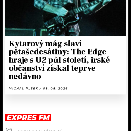
Kytarový mág slaví
pětašedesátiny: The Edge
hraje s U2 půl století, irské
občanství získal teprve
nedávno
MICHAL PLŠEK / 08. 08. 2026
EXPRES FM
POHLED DO ZÁKULISÍ