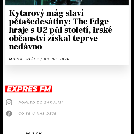
Kytarový mág slaví
pětašedesátiny: The Edge
hraje s U2 půl století, irské
občanství získal teprve
nedávno
MICHAL PLŠEK / 08. 08. 2026
EXPRES FM
POHLED DO ZÁKULISÍ
CO SE U NÁS DĚJE
90.3 FM