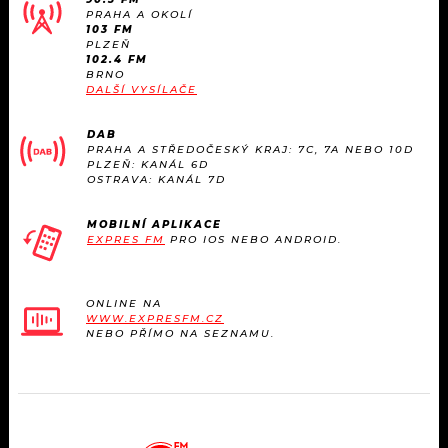
PRAHA A OKOLÍ
103 FM
PLZEŇ
102.4 FM
BRNO
DALŠÍ VYSÍLAČE
DAB
PRAHA A STŘEDOČESKÝ KRAJ: 7C, 7A NEBO 10D
PLZEŇ: KANÁL 6D
OSTRAVA: KANÁL 7D
MOBILNÍ APLIKACE
EXPRES FM
PRO IOS NEBO ANDROID.
ONLINE NA
WWW.EXPRESFM.CZ
NEBO PŘÍMO NA SEZNAMU.