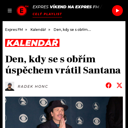
EXPRES
VÍKEND NA EXPRES FM
/
ARIANA GR
JAK
ČLÁNKY
PODCASTY
SEZNAM.CZ
CELÝ PLAYLIST
NALADIT
Expres FM
Kalendář
Den, kdy se s obřím úspěchem vrátil Santana
KALENDÁŘ
DOMŮ
Den, kdy se s obřím
ČLÁNKY
úspěchem vrátil Santana
AKTUÁLNĚ
PODCASTY
RADEK HONC
HUDBA
JAK NALADIT
ROZHOVORY
RÁDIO
#NEBUDUDOMA
APLIKACE
SOUTĚŽE