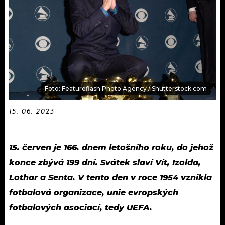
KALENDÁŘ
PROGRAM
KVÍZY
PLAYLIST
VIP
JAK NALADIT
TRENDY
Foto: Featureflash Photo Agency / Shutterstock.com
KULTURA
15. 06. 2023
MIX
15. červen je 166. dnem letošního roku, do jehož
OSTATNÍ
konce zbývá 199 dní. Svátek slaví Vít, Izolda,
Lothar a Senta. V tento den v roce 1954 vznikla
fotbalová organizace, unie evropských
fotbalových asociací, tedy UEFA.