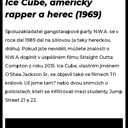
Ice Cube, americký
rapper a herec (1969)
Spoluzakladatel gangstarapové party N.W.A. se v
roce dal 1989 dal na sólovou (a taky hereckou
dráhu). Pokud jste neviděli, můžete znalosti o
N.W.A doplnit v úspěšném filmu Straight Outta
Compton z roku 2015. Ice Cube, vlastním jménem
O’Shea Jackson Sr., se objevil také ve filmech Tři
králové, Už jsme tam? nebo dvou snímcích o
policistech, kteří se infiltrovali mezi studenty, Jump
Street 21 a 22.