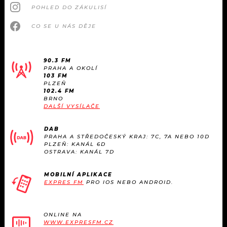
POHLED DO ZÁKULISÍ
CO SE U NÁS DĚJE
90.3 FM
PRAHA A OKOLÍ
103 FM
PLZEŇ
102.4 FM
BRNO
DALŠÍ VYSÍLAČE
DAB
PRAHA A STŘEDOČESKÝ KRAJ: 7C, 7A NEBO 10D
PLZEŇ: KANÁL 6D
OSTRAVA: KANÁL 7D
MOBILNÍ APLIKACE
EXPRES FM
PRO IOS NEBO ANDROID.
ONLINE NA
WWW.EXPRESFM.CZ