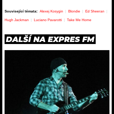
Související témata:
Alexej Kosygin
Blondie
Ed Sheeran
Hugh Jackman
Luciano Pavarotti
Take Me Home
DALŠÍ NA EXPRES FM