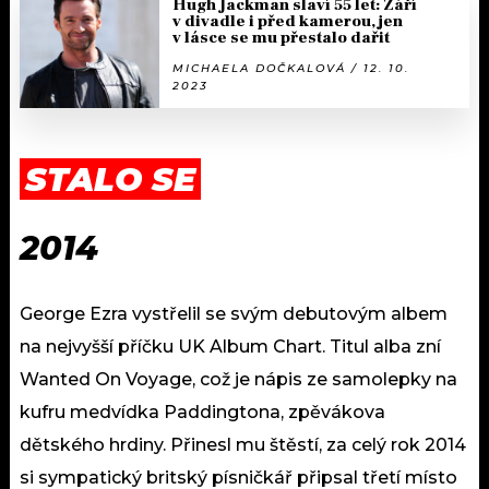
Hugh Jackman slaví 55 let: Září
v divadle i před kamerou, jen
v lásce se mu přestalo dařit
MICHAELA DOČKALOVÁ / 12. 10.
2023
STALO SE
2014
George Ezra vystřelil se svým debutovým albem
na nejvyšší příčku UK Album Chart. Titul alba zní
Wanted On Voyage, což je nápis ze samolepky na
kufru medvídka Paddingtona, zpěvákova
dětského hrdiny. Přinesl mu štěstí, za celý rok 2014
si sympatický britský písničkář připsal třetí místo