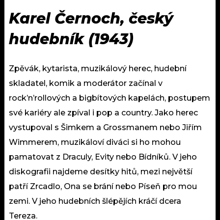
Karel Černoch, český
hudebník (1943)
Zpěvák, kytarista, muzikálový herec, hudební
skladatel, komik a moderátor začínal v
rock’n’rollových a bigbítových kapelách, postupem
své kariéry ale zpíval i pop a country. Jako herec
vystupoval s Šimkem a Grossmanem nebo Jiřím
Wimmerem, muzikáloví diváci si ho mohou
pamatovat z Draculy, Evity nebo Bídníků. V jeho
diskografii najdeme desítky hitů, mezi největší
patří Zrcadlo, Ona se brání nebo Píseň pro mou
zemi. V jeho hudebních šlépějích kráčí dcera
Tereza.