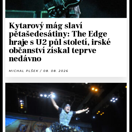
Kytarový mág slaví
pětašedesátiny: The Edge
hraje s U2 půl století, irské
občanství získal teprve
nedávno
MICHAL PLŠEK / 08. 08. 2026