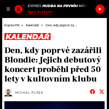
EXPRES
HUDBA NA PRVNÍM MÍSTĚ
/
ROLE M
JAK
ČLÁNKY
PODCASTY
SEZNAM.CZ
CELÝ PLAYLIST
NALADIT
Expres FM
Kalendář
Den, kdy poprvé zazářili Blondie: Jejich debutový koncert proběhl před 50 lety v kultovním klubu
KALENDÁŘ
DOMŮ
Den, kdy poprvé zazářili
ČLÁNKY
Blondie: Jejich debutový
AKTUÁLNĚ
PODCASTY
koncert proběhl před 50
lety v kultovním klubu
HUDBA
JAK NALADIT
ROZHOVORY
RÁDIO
MICHAL PLŠEK
#NEBUDUDOMA
APLIKACE
SOUTĚŽE