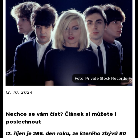
KALENDÁŘ
PROGRAM
KVÍZY
PLAYLIST
VIP
JAK NALADIT
TRENDY
KULTURA
MIX
Foto: Private Stock Records
OSTATNÍ
12. 10. 2024
Nechce se vám číst? Článek si můžete i
poslechnout
12. říjen je 286. den roku, ze kterého zbývá 80