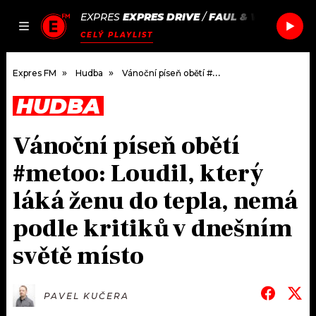
EXPRES
EXPRES DRIVE
/
FAUL & WAD AD & 
JAK
ČLÁNKY
PODCASTY
SEZNAM.CZ
CELÝ PLAYLIST
NALADIT
Expres FM
Hudba
Vánoční píseň obětí #metoo: Loudil, který láká ženu do tepla, nemá podle kritiků v dnešním světě místo
HUDBA
DOMŮ
Vánoční píseň obětí
ČLÁNKY
#metoo: Loudil, který
AKTUÁLNĚ
PODCASTY
láká ženu do tepla, nemá
podle kritiků v dnešním
HUDBA
JAK NALADIT
světě místo
ROZHOVORY
RÁDIO
#NEBUDUDOMA
APLIKACE
SOUTĚŽE
PAVEL KUČERA