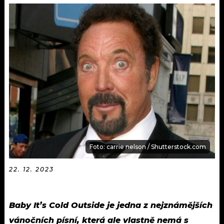
KALENDÁŘ
PROGRAM
KVÍZY
PLAYLIST
VIP
JAK NALADIT
TRENDY
KULTURA
MIX
Foto: carrie nelson / Shutterstock.com
OSTATNÍ
22. 12. 2023
Baby It’s Cold Outside je jedna z nejznámějších
vánočních písní, která ale vlastně nemá s