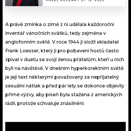
PAVEL KUČERA / 21. 12. 2023
A právě zmínka o zimě z ní udělala každoroční
inventář vánočních svátků, tedy zejména v
anglofonním světě. V roce 1944 ji složil skladatel
Frank Loesser, který ji pro pobavení hostů často
zpíval v duetu se svojí ženou přátelům, kteří u nich
byli na návštěvě. V dnešním hyperkorektním světě
je její text některými považovaný za nepřijatelný
sexuální nátlak a před pár lety se dokonce objevily
přímé výzvy, aby píseň byla stažena z amerických
rádií, protože schvaluje znásilnění.