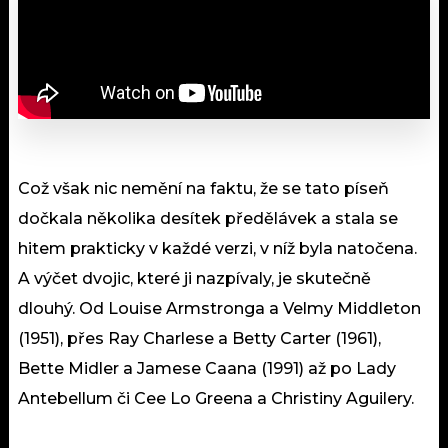
Což však nic nemění na faktu, že se tato píseň
dočkala několika desítek předělávek a stala se
hitem prakticky v každé verzi, v níž byla natočena.
A výčet dvojic, které ji nazpívaly, je skutečně
dlouhý. Od Louise Armstronga a Velmy Middleton
(1951), přes Ray Charlese a Betty Carter (1961),
Bette Midler a Jamese Caana (1991) až po Lady
Antebellum či Cee Lo Greena a Christiny Aguilery.