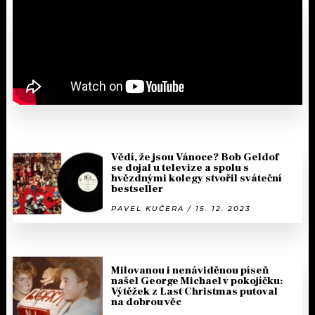
Vědí, že jsou Vánoce? Bob Geldof
se dojal u televize a spolu s
hvězdnými kolegy stvořil sváteční
bestseller
PAVEL KUČERA / 15. 12. 2023
Milovanou i nenáviděnou píseň
našel George Michael v pokojíčku:
Výtěžek z Last Christmas putoval
na dobrou věc