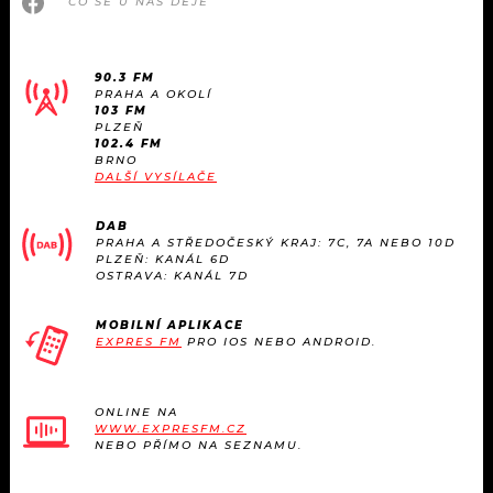
CO SE U NÁS DĚJE
90.3 FM
PRAHA A OKOLÍ
103 FM
PLZEŇ
102.4 FM
BRNO
DALŠÍ VYSÍLAČE
DAB
PRAHA A STŘEDOČESKÝ KRAJ: 7C, 7A NEBO 10D
PLZEŇ: KANÁL 6D
OSTRAVA: KANÁL 7D
MOBILNÍ APLIKACE
EXPRES FM
PRO IOS NEBO ANDROID.
ONLINE NA
WWW.EXPRESFM.CZ
NEBO PŘÍMO NA SEZNAMU.