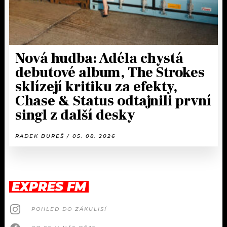
Nová hudba: Adéla chystá
debutové album, The Strokes
sklízejí kritiku za efekty,
Chase & Status odtajnili první
singl z další desky
RADEK BUREŠ / 05. 08. 2026
EXPRES FM
POHLED DO ZÁKULISÍ