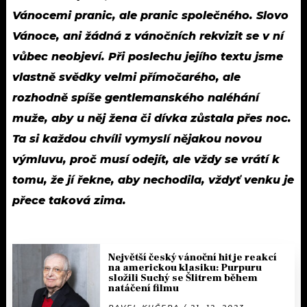
Vánocemi pranic, ale pranic společného. Slovo
Vánoce, ani žádná z vánočních rekvizit se v ní
vůbec neobjeví. Při poslechu jejího textu jsme
vlastně svědky velmi přímočarého, ale
rozhodně spíše gentlemanského naléhání
muže, aby u něj žena či dívka zůstala přes noc.
Ta si každou chvíli vymyslí nějakou novou
výmluvu, proč musí odejít, ale vždy se vrátí k
tomu, že jí řekne, aby nechodila, vždyť venku je
přece taková zima.
Největší český vánoční hit je reakcí
na americkou klasiku: Purpuru
složili Suchý se Šlitrem během
natáčení filmu