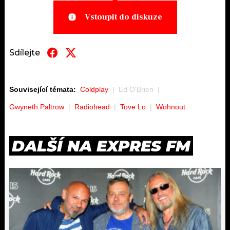
Vstoupit do diskuze
Sdílejte
Související témata:
Coldplay
Ed O'Brien
Gwyneth Paltrow
Radiohead
Tove Lo
Wohnout
DALŠÍ NA EXPRES FM