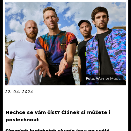
KALENDÁŘ
PROGRAM
KVÍZY
PLAYLIST
VIP
JAK NALADIT
TRENDY
KULTURA
MIX
Foto: Warner Music
OSTATNÍ
22. 04. 2024
Nechce se vám číst? Článek si můžete i
poslechnout
Slavných hudebních skupin jsou na světě