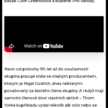
basák Colin Greenwood a bubeník Phil Selway.
Navíc od poloviny 90. let až do současnosti
skupina pracuje stále se stejným producentem,
kterým je Nigel Godrich, dnes některými
považovaný za šestého člena skupiny. A i když mají
samotní členové dost vlastních aktivit – Thom
Yorke kupříkladu vydal několik alb sólo nebo se