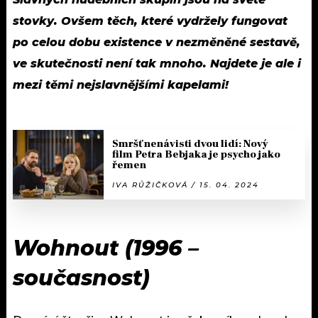
stovky. Ovšem těch, které vydržely fungovat
po celou dobu existence v nezměněné sestavě,
ve skutečnosti není tak mnoho. Najdete je ale i
mezi těmi nejslavnějšími kapelami!
Smršť nenávisti dvou lidí: Nový
film Petra Bebjaka je psycho jako
řemen
IVA RŮŽIČKOVÁ / 15. 04. 2024
Wohnout (1996 –
současnost)