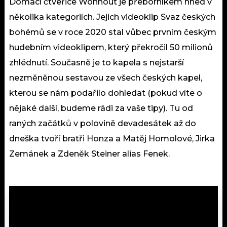
Domácí čtveřice Wohnout je přeborníkem hned v
několika kategoriích. Jejich videoklip Svaz českých
bohémů se v roce 2020 stal vůbec prvním českým
hudebním videoklipem, který překročil 50 milionů
zhlédnutí. Současně je to kapela s nejstarší
nezměněnou sestavou ze všech českých kapel,
kterou se nám podařilo dohledat (pokud víte o
nějaké další, budeme rádi za vaše tipy). Tu od
raných začátků v polovině devadesátek až do
dneška tvoří bratři Honza a Matěj Homolové, Jirka
Zemánek a Zdeněk Steiner alias Fenek.