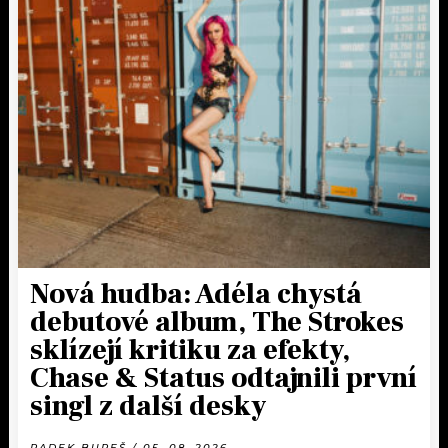
Nová hudba: Adéla chystá
debutové album, The Strokes
sklízejí kritiku za efekty,
Chase & Status odtajnili první
singl z další desky
RADEK BUREŠ / 05. 08. 2026