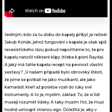
Jediným, kdo za tu dobu do kapely přibyl, je režisér
Jakub Kohák, jehož fungování v kapele je však spíš
recesistického rázu, pokud nepočítáme to, že pro
kapelu natočil některé klipy (třeba k písni Rayda).
A jaký má tahle kapela recept na pevnost vlastní
sestavy? „V našem případě bylo obrovský štěstí,
že jsme se potkali ne jako muzikanti, ale jako
kamarádi, kteří až posléze vzali do ruky své
instrumenty. A to je, myslím, základ. To, že si lidi
musejí rozumět lidsky. A taky musím říct, že musí
hodně ustoupit stranou ego. Důležitá je, aby v