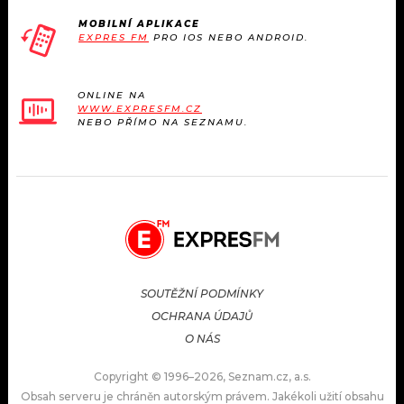
MOBILNÍ APLIKACE
EXPRES FM
PRO IOS NEBO ANDROID.
ONLINE NA
WWW.EXPRESFM.CZ
NEBO PŘÍMO NA SEZNAMU.
SOUTĚŽNÍ PODMÍNKY
OCHRANA ÚDAJŮ
O NÁS
Copyright © 1996–2026, Seznam.cz, a.s.
Obsah serveru je chráněn autorským právem. Jakékoli užití obsahu