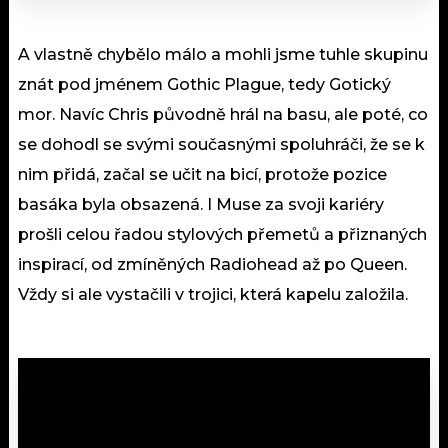
A vlastně chybělo málo a mohli jsme tuhle skupinu
znát pod jménem Gothic Plague, tedy Gotický
mor. Navíc Chris původně hrál na basu, ale poté, co
se dohodl se svými současnými spoluhráči, že se k
nim přidá, začal se učit na bicí, protože pozice
basáka byla obsazená. I Muse za svoji kariéry
prošli celou řadou stylových přemetů a přiznaných
inspirací, od zmíněných Radiohead až po Queen.
Vždy si ale vystačili v trojici, která kapelu založila.