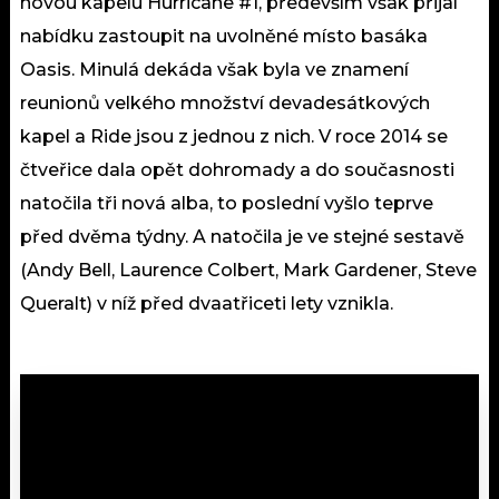
novou kapelu Hurricane #1, především však přijal
nabídku zastoupit na uvolněné místo basáka
Oasis. Minulá dekáda však byla ve znamení
reunionů velkého množství devadesátkových
kapel a Ride jsou z jednou z nich. V roce 2014 se
čtveřice dala opět dohromady a do současnosti
natočila tři nová alba, to poslední vyšlo teprve
před dvěma týdny. A natočila je ve stejné sestavě
(Andy Bell, Laurence Colbert, Mark Gardener, Steve
Queralt) v níž před dvaatřiceti lety vznikla.