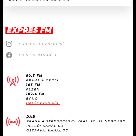
EXPRES FM
POHLED DO ZÁKULISÍ
CO SE U NÁS DĚJE
90.3 FM
PRAHA A OKOLÍ
103 FM
PLZEŇ
102.4 FM
BRNO
DALŠÍ VYSÍLAČE
DAB
PRAHA A STŘEDOČESKÝ KRAJ: 7C, 7A NEBO 10D
PLZEŇ: KANÁL 6D
OSTRAVA: KANÁL 7D