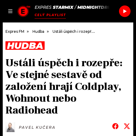
EXPRES
STARMIX
/
MIDNIGHTDRIP
JAK
ČLÁNKY
PODCASTY
SEZNAM.CZ
CELÝ PLAYLIST
NALADIT
Expres FM
Hudba
Ustáli úspěch i rozepře: Ve stejné sestavě od založení hrají Coldplay, Wohnout nebo Radiohead
HUDBA
DOMŮ
Ustáli úspěch i rozepře:
ČLÁNKY
Ve stejné sestavě od
AKTUÁLNĚ
PODCASTY
založení hrají Coldplay,
Wohnout nebo
HUDBA
JAK NALADIT
Radiohead
ROZHOVORY
RÁDIO
#NEBUDUDOMA
APLIKACE
SOUTĚŽE
PAVEL KUČERA