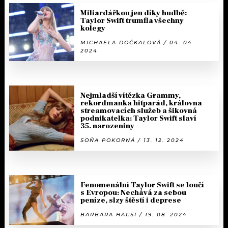
Miliardářkou jen díky hudbě:
Taylor Swift trumfla všechny
kolegy
MICHAELA DOČKALOVÁ / 04. 04.
2024
Nejmladší vítězka Grammy,
rekordmanka hitparád, královna
streamovacích služeb a šikovná
podnikatelka: Taylor Swift slaví
35. narozeniny
SOŇA POKORNÁ / 13. 12. 2024
Fenomenální Taylor Swift se loučí
s Evropou: Nechává za sebou
peníze, slzy štěstí i deprese
BARBARA HACSI / 19. 08. 2024