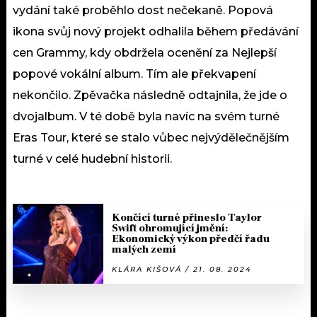
vydání také proběhlo dost nečekaně. Popová
ikona svůj nový projekt odhalila během předávání
cen Grammy, kdy obdržela ocenění za Nejlepší
popové vokální album. Tím ale překvapení
nekončilo. Zpěvačka následně odtajnila, že jde o
dvojalbum. V té době byla navíc na svém turné
Eras Tour, které se stalo vůbec nejvýdělečnějším
turné v celé hudební historii.
Končící turné přineslo Taylor
Swift ohromující jmění:
Ekonomický výkon předčí řadu
malých zemí
KLÁRA KIŠOVÁ / 21. 08. 2024