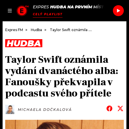
EXPRES
HUDBA NA PRVNÍM MÍSTĚ
/
PEGGY 
JAK
ČLÁNKY
PODCASTY
SEZNAM.CZ
CELÝ PLAYLIST
NALADIT
Expres FM
Hudba
Taylor Swift oznámila vydání dvanáctého alba: Fanoušky překvapila v podcastu svého přítele
HUDBA
DOMŮ
Taylor Swift oznámila
ČLÁNKY
vydání dvanáctého alba:
AKTUÁLNĚ
PODCASTY
Fanoušky překvapila v
podcastu svého přítele
HUDBA
JAK NALADIT
ROZHOVORY
RÁDIO
MICHAELA DOČKALOVÁ
#NEBUDUDOMA
APLIKACE
SOUTĚŽE