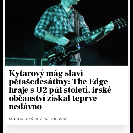
Kytarový mág slaví
pětašedesátiny: The Edge
hraje s U2 půl století, irské
občanství získal teprve
nedávno
MICHAL PLŠEK / 08. 08. 2026