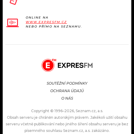
ONLINE NA
WWW.EXPRESFM.CZ
NEBO PŘÍMO NA SEZNAMU.
SOUTĚŽNÍ PODMÍNKY
OCHRANA ÚDAJŮ
O NÁS
Copyright © 1996–2026, Seznam.cz, a.s.
Obsah serveru je chráněn autorským právem. Jakékoli užití obsahu
serveru včetně publikování nebo jiného šíření obsahu serveru je bez
písemného souhlasu Seznam.cz, a.s. zakázáno.