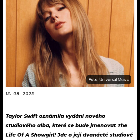
KALENDÁŘ
PROGRAM
KVÍZY
PLAYLIST
VIP
JAK NALADIT
TRENDY
KULTURA
MIX
Foto: Universal Music
OSTATNÍ
13. 08. 2025
Taylor Swift oznámila vydání nového
studiového alba, které se bude jmenovat The
Life Of A Showgirl! Jde o její dvanácté studiové