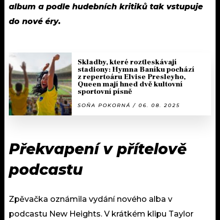
album a podle hudebních kritiků tak vstupuje
do nové éry.
Skladby, které roztleskávají
stadiony: Hymna Baníku pochází
z repertoáru Elvise Presleyho,
Queen mají hned dvě kultovní
sportovní písně
SOŇA POKORNÁ / 06. 08. 2025
Překvapení v přítelově
podcastu
Zpěvačka oznámila vydání nového alba v
podcastu New Heights. V krátkém klipu Taylor