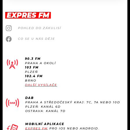
EXPRES FM
POHLED DO ZÁKULISÍ
CO SE U NÁS DĚJE
90.3 FM
PRAHA A OKOLÍ
103 FM
PLZEŇ
102.4 FM
BRNO
DALŠÍ VYSÍLAČE
DAB
PRAHA A STŘEDOČESKÝ KRAJ: 7C, 7A NEBO 10D
PLZEŇ: KANÁL 6D
OSTRAVA: KANÁL 7D
MOBILNÍ APLIKACE
EXPRES FM
PRO IOS NEBO ANDROID.