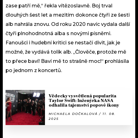
zase patří mě,“ řekla vítězoslavně. Boj trval
dlouhých šest let a mezitím dokonce čtyři ze šesti
alb nahrála znovu. Od roku 2020 navíc vydala další
čtyři plnohodnotná alba s novými písněmi.
Fanoušci i hudební kritici se nestačí divit, jak je
možné, že vydává tolik alb. „Člověče, protože mě
to přece baví! Baví mě to strašně moc!“ prohlásila
po jednom z koncertů.
Vědecky vysvětlená popularita
Taylor Swift: Inženýrka NASA
odhalila tajemství popové ikony
MICHAELA DOČKALOVÁ / 11. 08.
2025