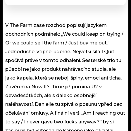
V The Farm zase rozchod popisují jazykem
obchodních podmínek: „We could keep on trying /
Or we could sell the farm / Just buy me out.“
Jednoduché, vtipné, úderné. Největší síla I Quit
spočívá právě v tomto odhalení. Sesterské trio tu
působí ne jako produkt nahrávacího studia, ale
jako kapela, která se nebojí špíny, emocí ani ticha.
Závěrečná Now It’s Time připomíná U2 v
devadesátkách, ale s daleko osobnější
naléhavostí. Danielle tu zpívá o posunu vpřed bez
očekávání omluvy. A finální verš „Am I reaching out
to say / I never gave two fucks anyway?“ by si
zasloužil být vytesán do kamene jako oficiální