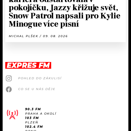
pokojíčku, Jazzy křižuje svět,
Snow Patrol napsali pro Kylie
Minogue více písní
MICHAL PLŠEK / 09. 08. 2026
EXPRES FM
POHLED DO ZÁKULISÍ
CO SE U NÁS DĚJE
90.3 FM
PRAHA A OKOLÍ
103 FM
PLZEŇ
102.4 FM