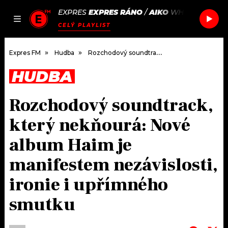
EXPRES
EXPRES RÁNO
/
AIKO
WHY NOT BBY
JAK
ČLÁNKY
PODCASTY
SEZNAM.CZ
CELÝ PLAYLIST
NALADIT
Expres FM
Hudba
Rozchodový soundtrack, který nekňourá: Nové album Haim je manifestem nezávislosti, ironie i upřímného smutku
HUDBA
DOMŮ
Rozchodový soundtrack,
ČLÁNKY
který nekňourá: Nové
AKTUÁLNĚ
PODCASTY
album Haim je
manifestem nezávislosti,
HUDBA
JAK NALADIT
ironie i upřímného
ROZHOVORY
RÁDIO
smutku
#NEBUDUDOMA
APLIKACE
SOUTĚŽE