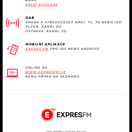
BRNO
DALŠÍ VYSÍLAČE
DAB
PRAHA A STŘEDOČESKÝ KRAJ: 7C, 7A NEBO 10D
PLZEŇ: KANÁL 6D
OSTRAVA: KANÁL 7D
MOBILNÍ APLIKACE
EXPRES FM
PRO IOS NEBO ANDROID.
ONLINE NA
WWW.EXPRESFM.CZ
NEBO PŘÍMO NA SEZNAMU.