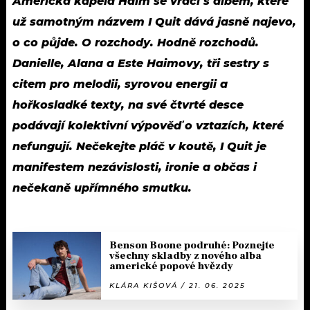
Americká kapela Haim se vrací s albem, které
už samotným názvem I Quit dává jasně najevo,
o co půjde. O rozchody. Hodně rozchodů.
Danielle, Alana a Este Haimovy, tři sestry s
citem pro melodii, syrovou energii a
hořkosladké texty, na své čtvrté desce
podávají kolektivní výpověď o vztazích, které
nefungují. Nečekejte pláč v koutě, I Quit je
manifestem nezávislosti, ironie a občas i
nečekaně upřímného smutku.
Benson Boone podruhé: Poznejte
všechny skladby z nového alba
americké popové hvězdy
KLÁRA KIŠOVÁ / 21. 06. 2025