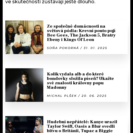
ve skutečnosti zůstávají ještě dlouho.
Ze společné domácnosti na
světová pódia: Krevní pouto pojí
Bee Gees, The Jackson 5, Bratry
Ebeny i Kings Of Leon
SOŇA POKORNÁ / 31. 01. 2025
Kolik vydala alb a do které
bondovky složila píseň? Ukažte
své znalosti královny popu
Madonny
MICHAL PLŠEK / 20. 06. 2025
Hudební nepřátelé: Kanye urazil
Taylor Swift, Oasis a Blur svedli
bitvu o Británii, Tupac a Biggie