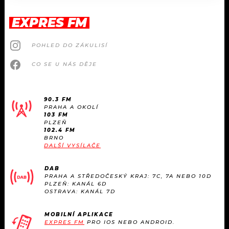
EXPRES FM
POHLED DO ZÁKULISÍ
CO SE U NÁS DĚJE
90.3 FM
PRAHA A OKOLÍ
103 FM
PLZEŇ
102.4 FM
BRNO
DALŠÍ VYSÍLAČE
DAB
PRAHA A STŘEDOČESKÝ KRAJ: 7C, 7A NEBO 10D
PLZEŇ: KANÁL 6D
OSTRAVA: KANÁL 7D
MOBILNÍ APLIKACE
EXPRES FM
PRO IOS NEBO ANDROID.