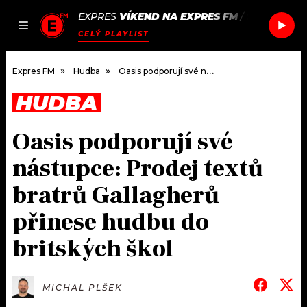
EXPRES
VÍKEND NA EXPRES FM
/
SAMMY VIRJ
JAK
ČLÁNKY
PODCASTY
SEZNAM.CZ
CELÝ PLAYLIST
NALADIT
Expres FM
Hudba
Oasis podporují své nástupce: Prodej textů bratrů Gallagherů přinese hudbu do britských škol
HUDBA
DOMŮ
Oasis podporují své
ČLÁNKY
nástupce: Prodej textů
AKTUÁLNĚ
PODCASTY
bratrů Gallagherů
přinese hudbu do
HUDBA
JAK NALADIT
britských škol
ROZHOVORY
RÁDIO
#NEBUDUDOMA
APLIKACE
SOUTĚŽE
MICHAL PLŠEK