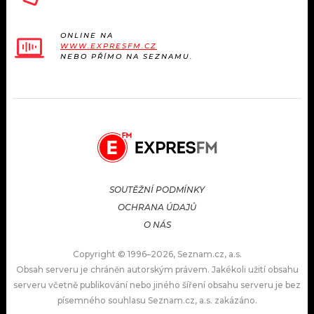
ONLINE NA
WWW.EXPRESFM.CZ
NEBO PŘÍMO NA SEZNAMU.
SOUTĚŽNÍ PODMÍNKY
OCHRANA ÚDAJŮ
O NÁS
Copyright © 1996–2026, Seznam.cz, a.s.
Obsah serveru je chráněn autorským právem. Jakékoli užití obsahu
serveru včetně publikování nebo jiného šíření obsahu serveru je bez
písemného souhlasu Seznam.cz, a.s. zakázáno.