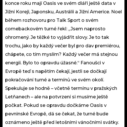
konce roku mají Oasis ve svém diáři ještě data v
Jižní Koreji, Japonsku, Austrálii a Jižní Americe. Noel
během rozhovoru pro Talk Sport o svém
comebackovém turné řekl: „Jsem naprosto
ohromený. Je těžké to vyjádřit slovy. Je to tak
trochu, jako by každý večer byl pro dav premiérou,
chápete, co tím myslím? Každý večer má stejnou
energii. Bylo to opravdu úžasné.“⁠⁠ Fanoušci v
Evropě teď s napětím čekají, jestli se dočkají
pokračování turné a termínů ve svém okolí.
Spekuluje se hodně – včetně termínu v pražských
Letňanech – ale na potvrzení si musíme ještě
počkat. Pokud se opravdu dočkáme Oasis v
pevninské Evropě, dá se čekat, že turné bude
oznámeno ještě před letošními vánočními svátky.