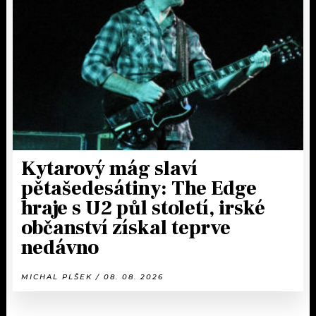
Kytarový mág slaví
pětašedesátiny: The Edge
hraje s U2 půl století, irské
občanství získal teprve
nedávno
MICHAL PLŠEK / 08. 08. 2026