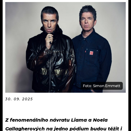
KALENDÁŘ
PROGRAM
KVÍZY
PLAYLIST
VIP
JAK NALADIT
TRENDY
KULTURA
MIX
Foto: Simon Emmett
OSTATNÍ
30. 09. 2025
Z fenomenálního návratu Liama a Noela
Gallagherových na jedno pódium budou těžit i