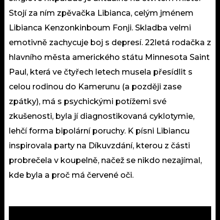
Stojí za ním zpěvačka Libianca, celým jménem
Libianca Kenzonkinboum Fonji. Skladba velmi
emotivně zachycuje boj s depresí. 22letá rodačka z
hlavního města amerického státu Minnesota Saint
Paul, která ve čtyřech letech musela přesídlit s
celou rodinou do Kamerunu (a později zase
zpátky), má s psychickými potížemi své
zkušenosti, byla jí diagnostikovaná cyklotymie,
lehčí forma bipolární poruchy. K písni Libiancu
inspirovala party na Díkuvzdání, kterou z části
probrečela v koupelně, načež se nikdo nezajímal,
kde byla a proč má červené oči.