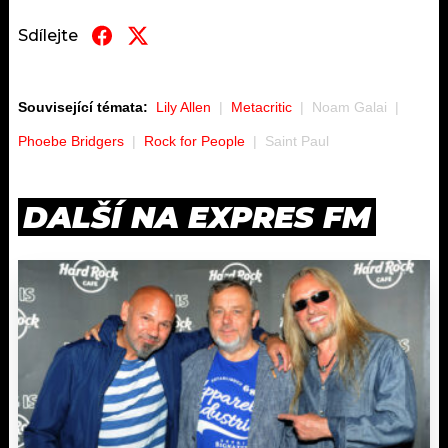
Sdílejte
Související témata:
Lily Allen
Metacritic
Noam Galai
Phoebe Bridgers
Rock for People
Saint Paul
DALŠÍ NA EXPRES FM