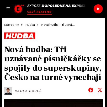
EXPRES
DOPOLEDNE NA EXPRES FM
/
FRED A
JAK
ČLÁNKY
PODCASTY
SEZNAM.CZ
CELÝ PLAYLIST
NALADIT
Expres FM
Hudba
Nová hudba: Tři uznávané písničkářky se spojily do superskupiny, Česko na turné vynechají
HUDBA
DOMŮ
Nová hudba: Tři
ČLÁNKY
uznávané písničkářky se
AKTUÁLNĚ
PODCASTY
spojily do superskupiny,
Česko na turné vynechají
HUDBA
JAK NALADIT
ROZHOVORY
RÁDIO
RADEK BUREŠ
#NEBUDUDOMA
APLIKACE
SOUTĚŽE