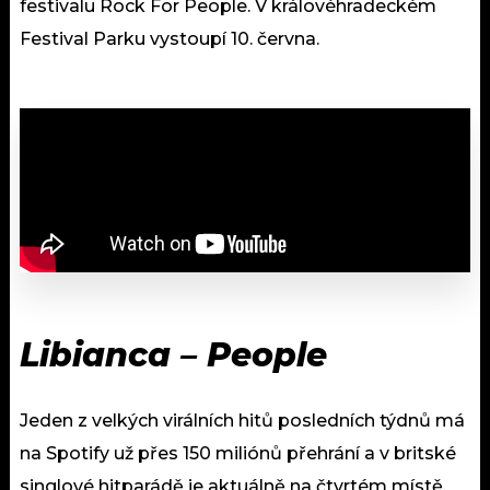
festivalu Rock For People. V královéhradeckém
Festival Parku vystoupí 10. června.
Libianca – People
Jeden z velkých virálních hitů posledních týdnů má
na Spotify už přes 150 miliónů přehrání a v britské
singlové hitparádě je aktuálně na čtvrtém místě.