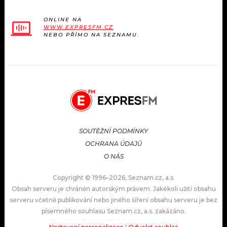
ONLINE NA
WWW.EXPRESFM.CZ
NEBO PŘÍMO NA SEZNAMU.
SOUTĚŽNÍ PODMÍNKY
OCHRANA ÚDAJŮ
O NÁS
Copyright © 1996–2026, Seznam.cz, a.s.
Obsah serveru je chráněn autorským právem. Jakékoli užití obsahu
serveru včetně publikování nebo jiného šíření obsahu serveru je bez
písemného souhlasu Seznam.cz, a.s. zakázáno.