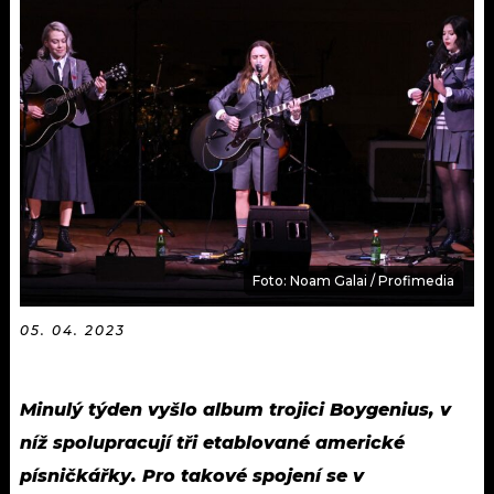
KALENDÁŘ
PROGRAM
KVÍZY
PLAYLIST
VIP
JAK NALADIT
TRENDY
KULTURA
MIX
Foto: Noam Galai / Profimedia
OSTATNÍ
05. 04. 2023
Minulý týden vyšlo album trojici Boygenius, v
níž spolupracují tři etablované americké
písničkářky. Pro takové spojení se v