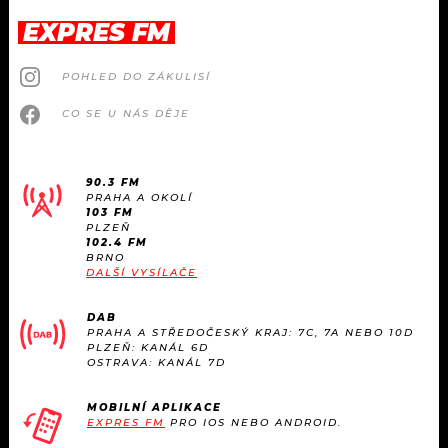
EXPRES FM
POHLED DO ZÁKULISÍ
CO SE U NÁS DĚJE
90.3 FM
PRAHA A OKOLÍ
103 FM
PLZEŇ
102.4 FM
BRNO
DALŠÍ VYSÍLAČE
DAB
PRAHA A STŘEDOČESKÝ KRAJ: 7C, 7A NEBO 10D
PLZEŇ: KANÁL 6D
OSTRAVA: KANÁL 7D
MOBILNÍ APLIKACE
EXPRES FM
PRO IOS NEBO ANDROID.