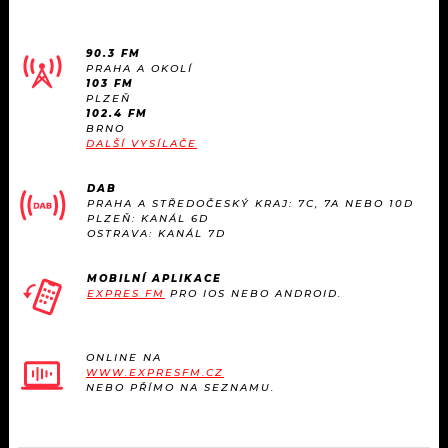
90.3 FM
PRAHA A OKOLÍ
103 FM
PLZEŇ
102.4 FM
BRNO
DALŠÍ VYSÍLAČE
DAB
PRAHA A STŘEDOČESKÝ KRAJ: 7C, 7A NEBO 10D
PLZEŇ: KANÁL 6D
OSTRAVA: KANÁL 7D
MOBILNÍ APLIKACE
EXPRES FM
PRO IOS NEBO ANDROID.
ONLINE NA
WWW.EXPRESFM.CZ
NEBO PŘÍMO NA SEZNAMU.