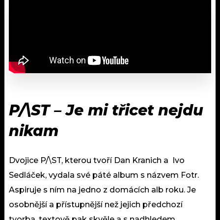
P/\ST – Je mi třicet nejdu
nikam
Dvojice P/\ST, kterou tvoří Dan Kranich a Ivo
Sedláček, vydala své páté album s názvem Fotr.
Aspiruje s ním na jedno z domácích alb roku. Je
osobnější a přístupnější než jejich předchozí
tvorba, textově pak skvěle a s nadhledem