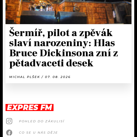
Šermíř, pilot a zpěvák
slaví narozeniny: Hlas
Bruce Dickinsona zní z
pětadvaceti desek
MICHAL PLŠEK / 07. 08. 2026
EXPRES FM
POHLED DO ZÁKULISÍ
CO SE U NÁS DĚJE