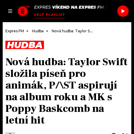
EXPRES
VÍKEND NA EXPRES FM
/
CALVIN HA
JAK
ČLÁNKY
PODCASTY
SEZNAM.CZ
CELÝ PLAYLIST
NALADIT
Expres FM
Hudba
Nová hudba: Taylor Swift složila píseň pro animák, P/\ST aspirují na album roku a MK s Poppy Baskcomb na letní hit
HUDBA
DOMŮ
Nová hudba: Taylor Swift
ČLÁNKY
složila píseň pro
AKTUÁLNĚ
PODCASTY
animák, P/\ST aspirují
na album roku a MK s
HUDBA
JAK NALADIT
Poppy Baskcomb na
ROZHOVORY
RÁDIO
letní hit
#NEBUDUDOMA
APLIKACE
SOUTĚŽE