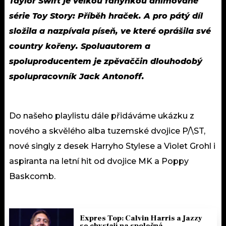
Taylor Swift je velkou fanynkou animované
série Toy Story: Příběh hraček. A pro pátý díl
složila a nazpívala píseň, ve které oprášila své
country kořeny. Spoluautorem a
spoluproducentem je zpěvaččin dlouhodobý
spolupracovník Jack Antonoff.
Do našeho playlistu dále přidáváme ukázku z
nového a skvělého alba tuzemské dvojice P/\ST,
nové singly z desek Harryho Stylese a Violet Grohl i
aspiranta na letní hit od dvojice MK a Poppy
Baskcomb.
Expres Top: Calvin Harris a Jazzy
se chystají na společná