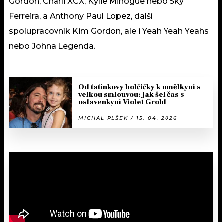
Gordon, Charli XCX, Kylie Minogue nebo Sky
Ferreira, a Anthony Paul Lopez, další
spolupracovník Kim Gordon, ale i Yeah Yeah Yeahs
nebo Johna Legenda.
Od tatínkovy holčičky k umělkyni s
velkou smlouvou: Jak šel čas s
oslavenkyní Violet Grohl
MICHAL PLŠEK / 15. 04. 2026