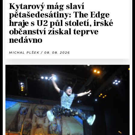
Kytarový mág slaví
pětašedesátiny: The Edge
hraje s U2 půl století, irské
občanství získal teprve
nedávno
MICHAL PLŠEK / 08. 08. 2026