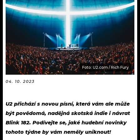
KALENDÁŘ
PROGRAM
KVÍZY
PLAYLIST
VIP
JAK NALADIT
TRENDY
KULTURA
Foto: U2.com / Rich Fury
MIX
04. 10. 2023
OSTATNÍ
U2 přichází s novou písní, která vám ale může
být povědomá, nadějná skotská indie i návrat
Blink 182. Podívejte se, jaké hudební novinky
tohoto týdne by vám neměly uniknout!