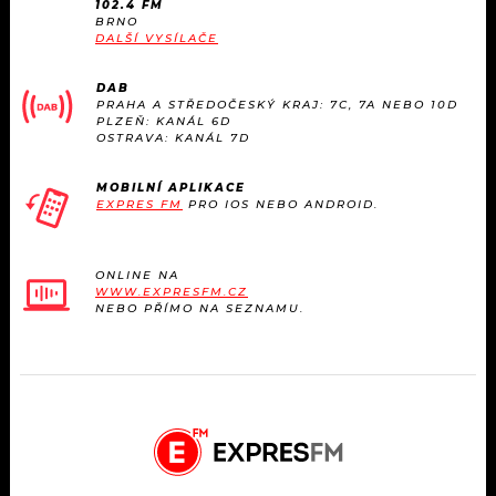
102.4 FM
BRNO
DALŠÍ VYSÍLAČE
DAB
PRAHA A STŘEDOČESKÝ KRAJ: 7C, 7A NEBO 10D
PLZEŇ: KANÁL 6D
OSTRAVA: KANÁL 7D
MOBILNÍ APLIKACE
EXPRES FM
PRO IOS NEBO ANDROID.
ONLINE NA
WWW.EXPRESFM.CZ
NEBO PŘÍMO NA SEZNAMU.