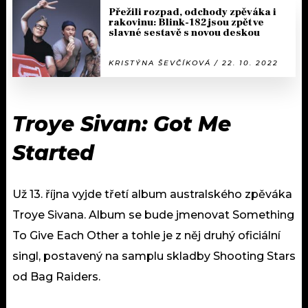
Přežili rozpad, odchody zpěváka i
rakovinu: Blink-182 jsou zpět ve
slavné sestavě s novou deskou
KRISTÝNA ŠEVČÍKOVÁ / 22. 10. 2022
Troye Sivan: Got Me
Started
Už 13. října vyjde třetí album australského zpěváka
Troye Sivana. Album se bude jmenovat Something
To Give Each Other a tohle je z něj druhý oficiální
singl, postavený na samplu skladby Shooting Stars
od Bag Raiders.