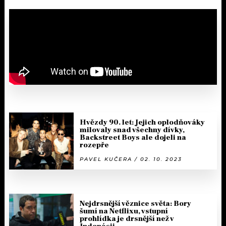
Hvězdy 90. let: Jejich oplodňováky
milovaly snad všechny dívky,
Backstreet Boys ale dojeli na
rozepře
PAVEL KUČERA / 02. 10. 2023
Nejdrsnější věznice světa: Bory
šumí na Netflixu, vstupní
prohlídka je drsnější než v