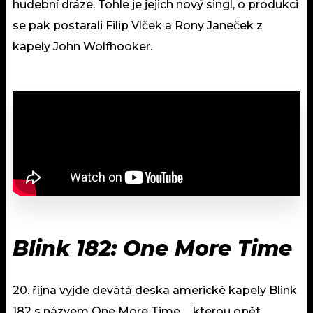
hudební dráze. Tohle je jejich nový singl, o produkci
se pak postarali Filip Vlček a Rony Janeček z
kapely John Wolfhooker.
Blink 182: One More Time
20. října vyjde devátá deska americké kapely Blink
182 s názvem One More Time…, kterou opět