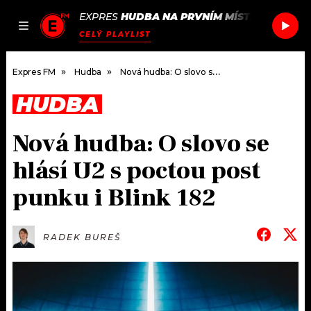
EXPRES
HUDBA NA PRVNÍM MÍSTĚ
/
FLOWER
JAK
ČLÁNKY
PODCASTY
SEZNAM.CZ
CELÝ PLAYLIST
NALADIT
Expres FM
Hudba
Nová hudba: O slovo se hlásí U2 s poctou post punku i Blink 182
HUDBA
DOMŮ
Nová hudba: O slovo se
ČLÁNKY
hlásí U2 s poctou post
AKTUÁLNĚ
PODCASTY
punku i Blink 182
HUDBA
JAK NALADIT
RADEK BUREŠ
ROZHOVORY
RÁDIO
#NEBUDUDOMA
APLIKACE
SOUTĚŽE