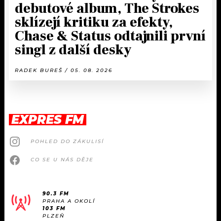
debutové album, The Strokes
sklízejí kritiku za efekty,
Chase & Status odtajnili první
singl z další desky
RADEK BUREŠ / 05. 08. 2026
EXPRES FM
POHLED DO ZÁKULISÍ
CO SE U NÁS DĚJE
90.3 FM
PRAHA A OKOLÍ
103 FM
PLZEŇ