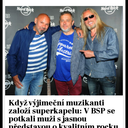
Když výjimeční muzikanti
založí superkapelu: V BSP se
potkali muži s jasnou
představou o kvalitním rocku