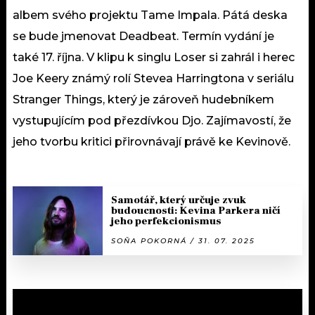
albem svého projektu Tame Impala. Pátá deska
se bude jmenovat Deadbeat. Termín vydání je
také 17. října. V klipu k singlu Loser si zahrál i herec
Joe Keery známý rolí Stevea Harringtona v seriálu
Stranger Things, který je zároveň hudebníkem
vystupujícím pod přezdívkou Djo. Zajímavostí, že
jeho tvorbu kritici přirovnávají právě ke Kevinově.
Samotář, který určuje zvuk
budoucnosti: Kevina Parkera ničí
jeho perfekcionismus
SOŇA POKORNÁ / 31. 07. 2025