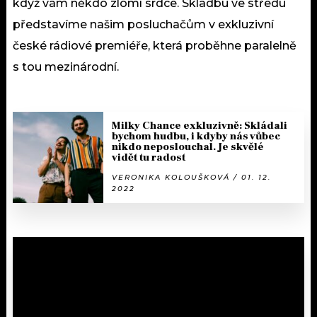
když vám někdo zlomí srdce. Skladbu ve středu
představíme našim posluchačům v exkluzivní
české rádiové premiéře, která proběhne paralelně
s tou mezinárodní.
Milky Chance exkluzivně: Skládali
bychom hudbu, i kdyby nás vůbec
nikdo neposlouchal. Je skvělé
vidět tu radost
VERONIKA KOLOUŠKOVÁ / 01. 12.
2022