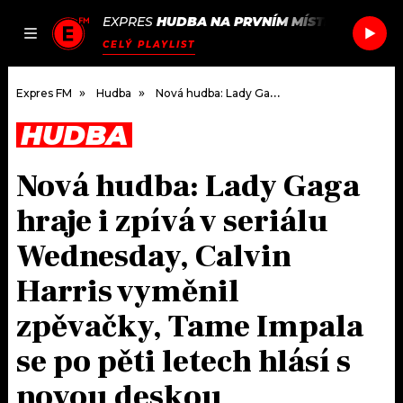
EXPRES
HUDBA NA PRVNÍM MÍSTĚ
/
ALOOF
O
JAK
ČLÁNKY
PODCASTY
SEZNAM.CZ
CELÝ PLAYLIST
NALADIT
Expres FM
Hudba
Nová hudba: Lady Gaga hraje i zpívá v seriálu Wednesday, Calvin Harris vyměnil zpěvačky, Tame Impala se po pěti letech hlásí s novou deskou
HUDBA
DOMŮ
Nová hudba: Lady Gaga
ČLÁNKY
hraje i zpívá v seriálu
AKTUÁLNĚ
PODCASTY
Wednesday, Calvin
Harris vyměnil
HUDBA
JAK NALADIT
zpěvačky, Tame Impala
ROZHOVORY
RÁDIO
se po pěti letech hlásí s
#NEBUDUDOMA
APLIKACE
SOUTĚŽE
novou deskou