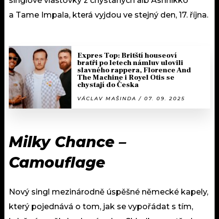
singlové vlaštovky z chystaných alb Ashnikko
a Tame Impala, která vyjdou ve stejný den, 17. října.
Expres Top: Britští houseoví
bratři po letech námluv ulovili
slavného rappera, Florence And
The Machine i Royel Otis se
chystají do Česka
VÁCLAV MAŠINDA / 07. 09. 2025
Milky Chance –
Camouflage
Nový singl mezinárodně úspěšné německé kapely,
který pojednává o tom, jak se vypořádat s tím,