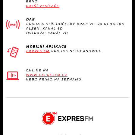
BRNO
DALŠÍ VYSÍLAČE
DAB
PRAHA A STŘEDOČESKÝ KRAJ: 7C, 7A NEBO 10D
PLZEŇ: KANÁL 6D
OSTRAVA: KANÁL 7D
MOBILNÍ APLIKACE
EXPRES FM
PRO IOS NEBO ANDROID.
ONLINE NA
WWW.EXPRESFM.CZ
NEBO PŘÍMO NA SEZNAMU.