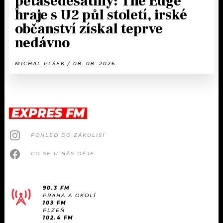
pětašedesátiny: The Edge
hraje s U2 půl století, irské
občanství získal teprve
nedávno
MICHAL PLŠEK / 08. 08. 2026
EXPRES FM
POHLED DO ZÁKULISÍ
CO SE U NÁS DĚJE
90.3 FM
PRAHA A OKOLÍ
103 FM
PLZEŇ
102.4 FM