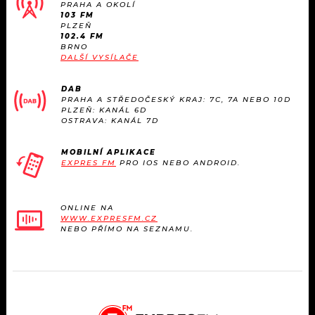
PRAHA A OKOLÍ
103 FM
PLZEŇ
102.4 FM
BRNO
DALŠÍ VYSÍLAČE
DAB
PRAHA A STŘEDOČESKÝ KRAJ: 7C, 7A NEBO 10D
PLZEŇ: KANÁL 6D
OSTRAVA: KANÁL 7D
MOBILNÍ APLIKACE
EXPRES FM
PRO IOS NEBO ANDROID.
ONLINE NA
WWW.EXPRESFM.CZ
NEBO PŘÍMO NA SEZNAMU.