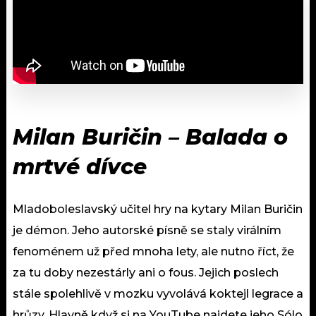
Milan Buričin – Balada o
mrtvé dívce
Mladoboleslavský učitel hry na kytary Milan Buričin
je démon. Jeho autorské písně se staly virálním
fenoménem už před mnoha lety, ale nutno říct, že
za tu doby nezestárly ani o fous. Jejich poslech
stále spolehlivě v mozku vyvolává koktejl legrace a
hrůzy. Hlavně když si na YouTube najdete jeho Sólo