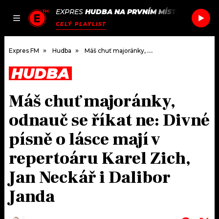
EXPRES
HUDBA NA PRVNÍM MÍSTĚ
/
ZHU
IN 
JAK
ČLÁNKY
PODCASTY
SEZNAM.CZ
CELÝ PLAYLIST
NALADIT
Expres FM
Hudba
Máš chuť majoránky, odnauč se říkat ne: Divné písně o lásce mají v repertoáru Karel Zich, Jan Neckář i Dalibor Janda
HUDBA
DOMŮ
Máš chuť majoránky,
ČLÁNKY
odnauč se říkat ne: Divné
AKTUÁLNĚ
PODCASTY
písně o lásce mají v
repertoáru Karel Zich,
HUDBA
JAK NALADIT
Jan Neckář i Dalibor
ROZHOVORY
RÁDIO
Janda
#NEBUDUDOMA
APLIKACE
SOUTĚŽE