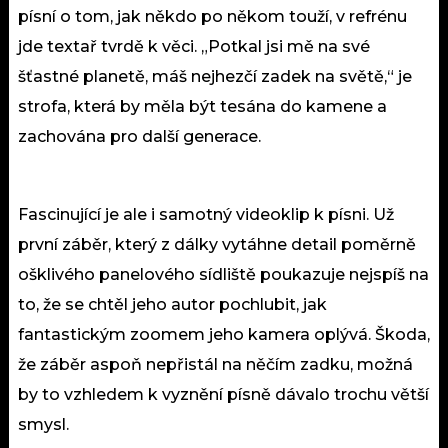
písní o tom, jak někdo po někom touží, v refrénu
jde textař tvrdě k věci. „Potkal jsi mě na své
šťastné planetě, máš nejhezčí zadek na světě,“ je
strofa, která by měla být tesána do kamene a
zachována pro další generace.
Fascinující je ale i samotný videoklip k písni. Už
první záběr, který z dálky vytáhne detail poměrně
ošklivého panelového sídliště poukazuje nejspíš na
to, že se chtěl jeho autor pochlubit, jak
fantastickým zoomem jeho kamera oplývá. Škoda,
že záběr aspoň nepřistál na něčím zadku, možná
by to vzhledem k vyznění písně dávalo trochu větší
smysl.