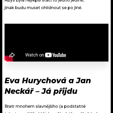
Abys byla nejlepší stačí to jedno jediné,
jinak budu muset ohlídnout se po jiné.
Eva Hurychová a Jan
Neckář – Já přijdu
Bratr mnohem slavnějšího (a podstatně