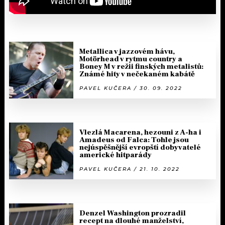
Metallica v jazzovém hávu,
Motörhead v rytmu country a
Boney M v režii finských metalistů:
Známé hity v nečekaném kabátě
PAVEL KUČERA / 30. 09. 2022
Vlezlá Macarena, hezouni z A-ha i
Amadeus od Falca: Tohle jsou
nejúspěšnější evropští dobyvatelé
americké hitparády
PAVEL KUČERA / 21. 10. 2022
Denzel Washington prozradil
recept na dlouhé manželství,