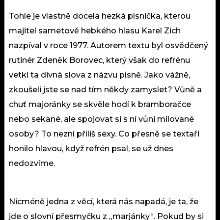
Tohle je vlastně docela hezká písnička, kterou
majitel sametově hebkého hlasu Karel Zich
nazpíval v roce 1977. Autorem textu byl osvědčený
rutinér Zdeněk Borovec, který však do refrénu
vetkl ta divná slova z názvu písně. Jako vážně,
zkoušeli jste se nad tím někdy zamyslet? Vůně a
chuť majoránky se skvěle hodí k bramboračce
nebo sekané, ale spojovat si s ní vůni milované
osoby? To nezní příliš sexy. Co přesně se textaři
honilo hlavou, když refrén psal, se už dnes
nedozvíme.
Nicméně jedna z věcí, která nás napadá, je ta, že
jde o slovní přesmyčku z „marjánky“. Pokud by si