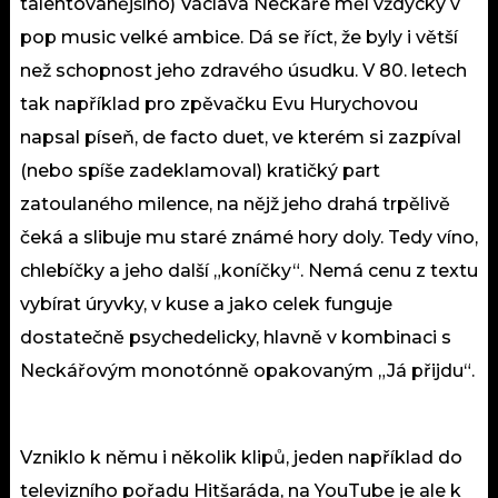
talentovanějšího) Václava Neckáře měl vždycky v
pop music velké ambice. Dá se říct, že byly i větší
než schopnost jeho zdravého úsudku. V 80. letech
tak například pro zpěvačku Evu Hurychovou
napsal píseň, de facto duet, ve kterém si zazpíval
(nebo spíše zadeklamoval) kratičký part
zatoulaného milence, na nějž jeho drahá trpělivě
čeká a slibuje mu staré známé hory doly. Tedy víno,
chlebíčky a jeho další „koníčky“. Nemá cenu z textu
vybírat úryvky, v kuse a jako celek funguje
dostatečně psychedelicky, hlavně v kombinaci s
Neckářovým monotónně opakovaným „Já přijdu“.
Vzniklo k němu i několik klipů, jeden například do
televizního pořadu Hitšaráda, na YouTube je ale k