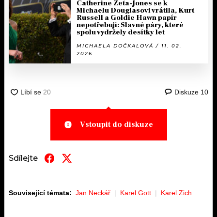
Catherine Zeta-Jones se k
Michaelu Douglasovi vrátila, Kurt
Russell a Goldie Hawn papír
nepotřebují: Slavné páry, které
spolu vydržely desítky let
MICHAELA DOČKALOVÁ / 11. 02.
2026
Diskuze
10
Vstoupit do diskuze
Sdílejte
Související témata:
Jan Neckář
Karel Gott
Karel Zich