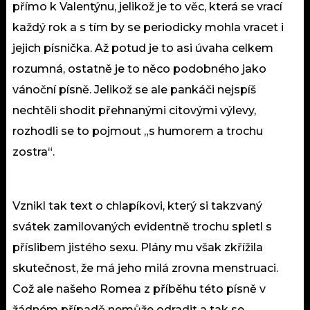
přímo k Valentýnu, jelikož je to věc, která se vrací
každý rok a s tím by se periodicky mohla vracet i
jejich písnička. Až potud je to asi úvaha celkem
rozumná, ostatně je to něco podobného jako
vánoční písně. Jelikož se ale pankáči nejspíš
nechtěli shodit přehnanými citovými výlevy,
rozhodli se to pojmout „s humorem a trochu
zostra“.
Vznikl tak text o chlapíkovi, který si takzvaný
svátek zamilovaných evidentně trochu spletl s
příslibem jistého sexu. Plány mu však zkřížila
skutečnost, že má jeho milá zrovna menstruaci.
Což ale našeho Romea z příběhu této písně v
žádném případě nemůže odradit a tak se