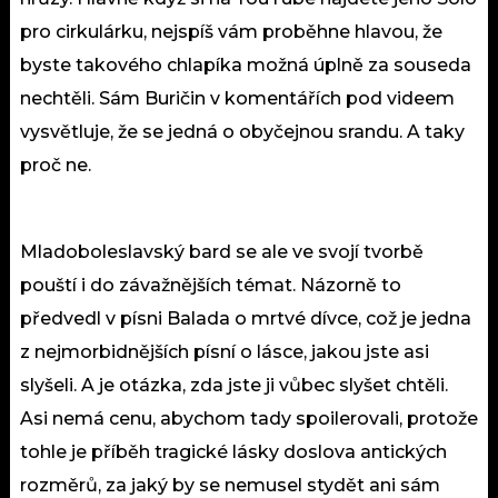
pro cirkulárku, nejspíš vám proběhne hlavou, že
byste takového chlapíka možná úplně za souseda
nechtěli. Sám Buričin v komentářích pod videem
vysvětluje, že se jedná o obyčejnou srandu. A taky
proč ne.
Mladoboleslavský bard se ale ve svojí tvorbě
pouští i do závažnějších témat. Názorně to
předvedl v písni Balada o mrtvé dívce, což je jedna
z nejmorbidnějších písní o lásce, jakou jste asi
slyšeli. A je otázka, zda jste ji vůbec slyšet chtěli.
Asi nemá cenu, abychom tady spoilerovali, protože
tohle je příběh tragické lásky doslova antických
rozměrů, za jaký by se nemusel stydět ani sám