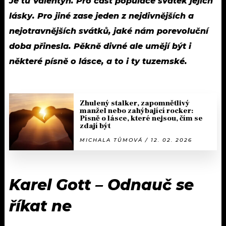
Je tu Valentýn. Pro část populace svátek jejich
lásky. Pro jiné zase jeden z nejdivnějších a
nejotravnějších svátků, jaké nám porevoluční
doba přinesla. Pěkně divné ale umějí být i
některé písně o lásce, a to i ty tuzemské.
Zhulený stalker, zapomnětlivý
manžel nebo zahýbající rocker:
Písně o lásce, které nejsou, čím se
zdají být
MICHALA TŮMOVÁ / 12. 02. 2026
Karel Gott – Odnauč se
říkat ne