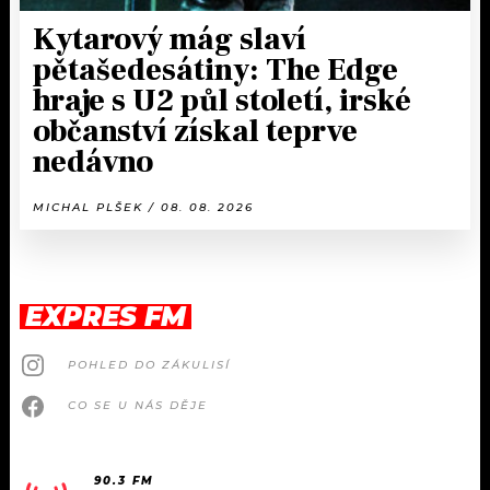
Kytarový mág slaví
pětašedesátiny: The Edge
hraje s U2 půl století, irské
občanství získal teprve
nedávno
MICHAL PLŠEK / 08. 08. 2026
EXPRES FM
POHLED DO ZÁKULISÍ
CO SE U NÁS DĚJE
90.3 FM