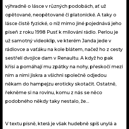
výhradně o lásce v různých podobách, ať už
opětované, neopětované či platonické. A taky o
lásce čistě fyzické, o níž mimo jiné pojednává jeho
píseň z roku 1998 Pusť k milování rádio. Perlou je
už samotný videoklip, ve kterém Janda jede v
rádiovce a vaťáku na kole blátem, načež ho z cesty
sestřelí dvojice dam v Renaultu. A když ho pak
křísí a pomáhají mu zpátky na nohy, přeskočí mezi
ním a nimi jiskra a všichni společně odjedou
někam do hampejzu eroticky skotačit. Ostatně,
řekněme si na rovinu, komu z nás se něco
podobného někdy taky nestalo, že…
V textu písně, která je však hudebně spíš unylá a