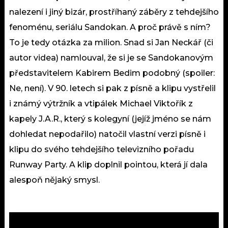
nalezení i jiný bizár, prostříhaný záběry z tehdejšího
fenoménu, seriálu Sandokan. A proč právě s ním?
To je tedy otázka za milion. Snad si Jan Neckář (či
autor videa) namlouval, že si je se Sandokanovým
představitelem Kabirem Bedim podobný (spoiler:
Ne, není). V 90. letech si pak z písně a klipu vystřelil
i známý výtržník a vtipálek Michael Viktořík z
kapely J.A.R., který s kolegyní (jejíž jméno se nám
dohledat nepodařilo) natočil vlastní verzi písně i
klipu do svého tehdejšího televizního pořadu
Runway Party. A klip doplnil pointou, která jí dala
alespoň nějaký smysl.