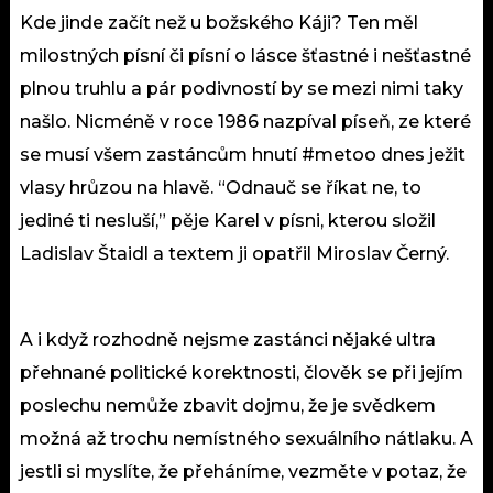
Kde jinde začít než u božského Káji? Ten měl
milostných písní či písní o lásce šťastné i nešťastné
plnou truhlu a pár podivností by se mezi nimi taky
našlo. Nicméně v roce 1986 nazpíval píseň, ze které
se musí všem zastáncům hnutí #metoo dnes ježit
vlasy hrůzou na hlavě. “Odnauč se říkat ne, to
jediné ti nesluší,” pěje Karel v písni, kterou složil
Ladislav Štaidl a textem ji opatřil Miroslav Černý.
A i když rozhodně nejsme zastánci nějaké ultra
přehnané politické korektnosti, člověk se při jejím
poslechu nemůže zbavit dojmu, že je svědkem
možná až trochu nemístného sexuálního nátlaku. A
jestli si myslíte, že přeháníme, vezměte v potaz, že