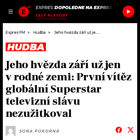
EXPRES
DOPOLEDNE NA EXPRES FM
/
GOOD 
JAK
ČLÁNKY
PODCASTY
SEZNAM.CZ
CELÝ PLAYLIST
NALADIT
Expres FM
Hudba
Jeho hvězda září už jen v rodné zemi: První vítěz globální Superstar televizní slávu nezužitkoval
HUDBA
DOMŮ
Jeho hvězda září už jen
ČLÁNKY
v rodné zemi: První vítěz
AKTUÁLNĚ
PODCASTY
globální Superstar
televizní slávu
HUDBA
JAK NALADIT
nezužitkoval
ROZHOVORY
RÁDIO
#NEBUDUDOMA
APLIKACE
SOUTĚŽE
SOŇA POKORNÁ