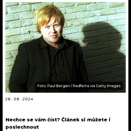
KALENDÁŘ
PROGRAM
KVÍZY
PLAYLIST
VIP
JAK NALADIT
TRENDY
KULTURA
MIX
Foto: Paul Bergen / Redferns via Getty Images
OSTATNÍ
28. 08. 2024
Nechce se vám číst? Článek si můžete i
poslechnout