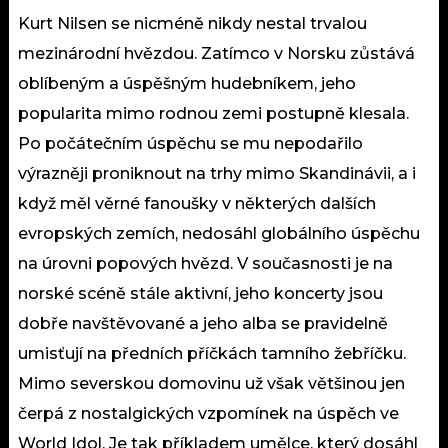
Kurt Nilsen se nicméně nikdy nestal trvalou
mezinárodní hvězdou. Zatímco v Norsku zůstává
oblíbeným a úspěšným hudebníkem, jeho
popularita mimo rodnou zemi postupně klesala.
Po počátečním úspěchu se mu nepodařilo
výrazněji proniknout na trhy mimo Skandinávii, a i
když měl věrné fanoušky v některých dalších
evropských zemích, nedosáhl globálního úspěchu
na úrovni popových hvězd. V současnosti je na
norské scéně stále aktivní, jeho koncerty jsou
dobře navštěvované a jeho alba se pravidelně
umisťují na předních příčkách tamního žebříčku.
Mimo severskou domovinu už však většinou jen
čerpá z nostalgických vzpomínek na úspěch ve
World Idol. Je tak příkladem umělce, který dosáhl