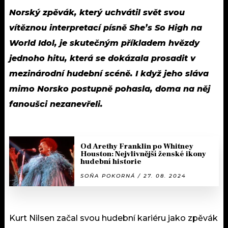
Norský zpěvák, který uchvátil svět svou
vítěznou interpretací písně She’s So High na
World Idol, je skutečným příkladem hvězdy
jednoho hitu, která se dokázala prosadit v
mezinárodní hudební scéně. I když jeho sláva
mimo Norsko postupně pohasla, doma na něj
fanoušci nezanevřeli.
Od Arethy Franklin po Whitney
Houston: Nejvlivnější ženské ikony
hudební historie
SOŇA POKORNÁ / 27. 08. 2024
Kurt Nilsen začal svou hudební kariéru jako zpěvák