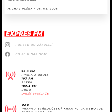
MICHAL PLŠEK / 06. 08. 2026
EXPRES FM
POHLED DO ZÁKULISÍ
CO SE U NÁS DĚJE
90.3 FM
PRAHA A OKOLÍ
103 FM
PLZEŇ
102.4 FM
BRNO
DALŠÍ VYSÍLAČE
DAB
PRAHA A STŘEDOČESKÝ KRAJ: 7C, 7A NEBO 10D