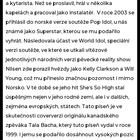
a kytarista. Než se proslavil, hrál v několika
kapelách a pracoval jako instalatér. V roce 2003 se
přihlásil do norské verze soutěže Pop Idol, u nás
známé jako Superstar, kterou se mu podařilo
vyhrát. Následovala účast ve World Idol, speciální
verzi soutěže, ve které se utkali vítězové
jednotlivých národních verzí pěvecké reality show.
Nilsen zde porazil hvězdy jako Kelly Clarkson a Will
Young, což mu přineslo značnou pozornost i mimo
Norsko. V té době se jeho hit She’s So High stal
úspěšným nejen v jeho rodné zemi, ale i v dalších,
zejména evropských, státech. Tato píseň je ve
skutečnosti coververzí originálu kanadského
zpěváka Tala Bacha, který tuto píseň vydal v roce
1999. I jemu se podařilo dosáhnout vysokých pozic