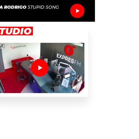
IA RODRIGO
STUPID SONG
TUDIO
í s novým albem, zpěvačka Wolf Alice odložila kytaru