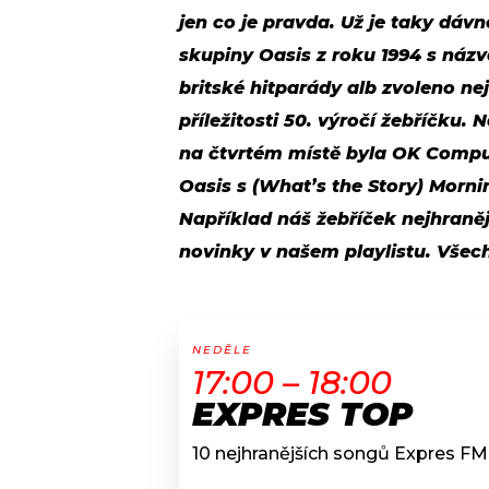
jen co je pravda. Už je taky dáv
skupiny Oasis z roku 1994 s názv
britské hitparády alb zvoleno ne
příležitosti 50. výročí žebříčku. 
na čtvrtém místě byla OK Compu
Oasis s (What’s the Story) Mornin
Například náš žebříček nejhraněj
novinky v našem playlistu. Vše
NEDĚLE
17:00 – 18:00
EXPRES TOP
10 nejhranějších songů Expres FM 