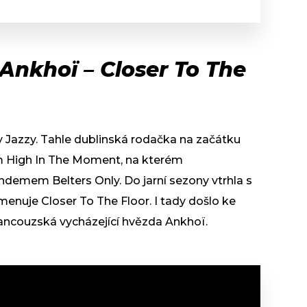
Ankhoï – Closer To The
y Jazzy. Tahle dublinská rodačka na začátku
em High In The Moment, na kterém
ndemem Belters Only. Do jarní sezony vtrhla s
jmenuje Closer To The Floor. I tady došlo ke
francouzská vycházející hvězda Ankhoï.