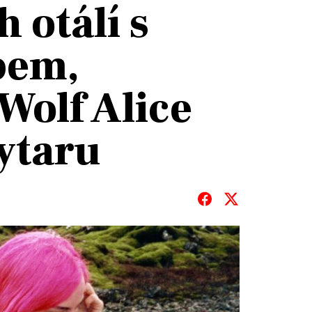
h otálí s
bem,
Wolf Alice
T
kytaru