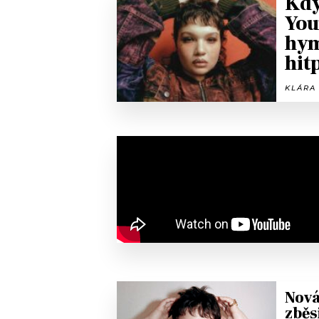
Kdy
You
hym
hit
KLÁRA 
Nová
zběs