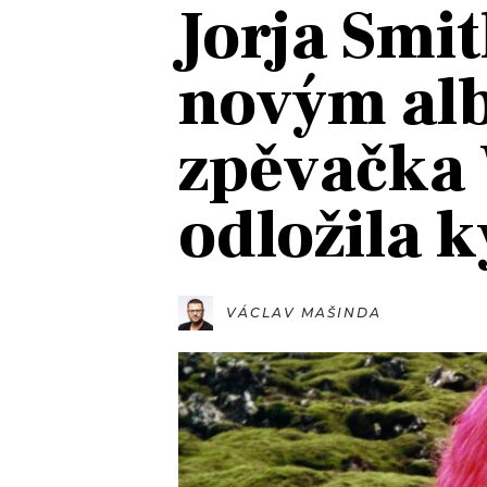
Jorja Smit
JAK NALADIT
novým al
RÁDIO
zpěvačka 
APLIKACE
PLAYLIST
PROGRAM
JAK NALADI
odložila 
SOUTĚŽE
VÁCLAV MAŠINDA