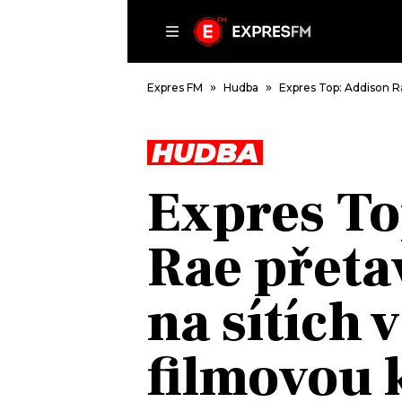
ČLÁNKY
P
Expres FM
Hudba
Expres Top: Addison Ra
HUDBA
DOMŮ
Expres To
ČLÁNKY
AKTUÁLNĚ
Rae přeta
VIP
HUDBA
TRENDY
ROZHOVORY
KULTURA
na sítích 
#NEBUDUDOMA
MIX
KALENDÁŘ
OSTATNÍ
filmovou 
KVÍZY
PODCASTY