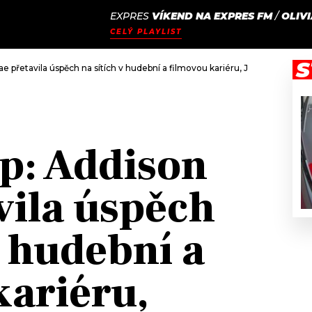
EXPRES
VÍKEND NA EXPRES FM
/
OLIV
JAK
ODCASTY
SEZNAM.CZ
CELÝ PLAYLIST
NALADIT
S
e přetavila úspěch na sítích v hudební a filmovou kariéru, Jorja Smith otál
p: Addison
vila úspěch
v hudební a
kariéru,