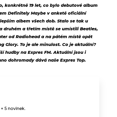
no, konkrétně 19 let, co bylo debutové album
em Definitely Maybe v anketě oficiální
jlepším albem všech dob. Stalo se tak u
Na druhém a třetím místě se umístili Beatles,
ter od Radiohead a na pátém místě opět
g Glory. To je ale
minulost. Co je aktuální?
ší hudby na Expres FM. Aktuální jsou i
chno dohromady dává naše Expres Top.
+ 5 novinek.