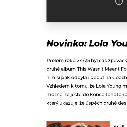
Novinka: Lola Yo
Přelom roků 24/25 byl čas zpěvačk
druhé album This Wasn’t Meant For
ním si pak odbyla i debut na Coach
Vzhledem k tomu, že Lola Young má
možné, že ještě do konce tohoto ro
který ukazuje, že úspěch druhé de