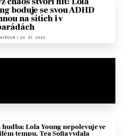
ž chaos stvoří hit: Lola
ng boduje se svou ADHD
nou na sítích i v
parádách
KIŠOVÁ / 24. 01. 2025
 hudba: Lola Young nepolevuje ve
ilém tempu, Tea Sofia vydala