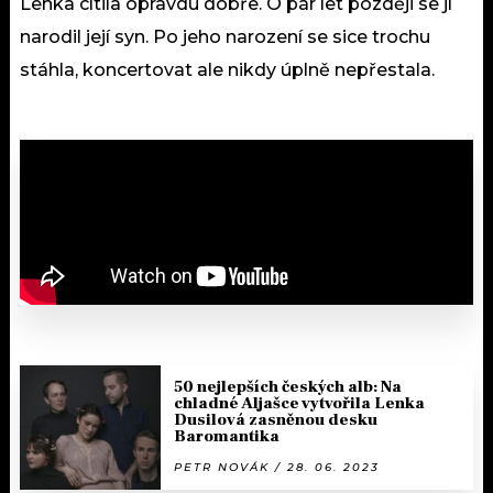
Lenka cítila opravdu dobře. O pár let později se jí
narodil její syn. Po jeho narození se sice trochu
stáhla, koncertovat ale nikdy úplně nepřestala.
50 nejlepších českých alb: Na
chladné Aljašce vytvořila Lenka
Dusilová zasněnou desku
Baromantika
PETR NOVÁK / 28. 06. 2023