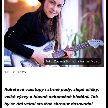
KALENDÁŘ
PROGRAM
KVÍZY
PLAYLIST
VIP
JAK NALADIT
TRENDY
KULTURA
MIX
Foto: Zuzana Bönisch / Animal Music
OSTATNÍ
28. 12. 2025
Raketové vzestupy i strmé pády, slepé uličky,
velké výzvy a hlavně nekonečné hledání. Tak
by se dal velmi stručně shrnout dosavadní