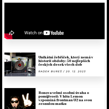
Unikátní žebříček, který nemá v
historii obdoby: 50 nejlepších
českých desek všech dob
RADEK BUREŠ / 20. 12. 2023
Bonova velmi osobní úvaha o
pomíjivosti: V hitu Lemon
vzpomíná frontman U2 na svou
zesnulou matku