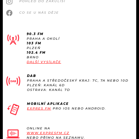
POHLED DO ZÁKULISÍ
CO SE U NÁS DĚJE
90.3 FM
PRAHA A OKOLÍ
103 FM
PLZEŇ
102.4 FM
BRNO
DALŠÍ VYSÍLAČE
DAB
PRAHA A STŘEDOČESKÝ KRAJ: 7C, 7A NEBO 10D
PLZEŇ: KANÁL 6D
OSTRAVA: KANÁL 7D
MOBILNÍ APLIKACE
EXPRES FM
PRO IOS NEBO ANDROID.
ONLINE NA
WWW.EXPRESFM.CZ
NEBO PŘÍMO NA SEZNAMU.