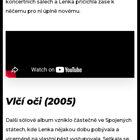
koncertních sálech a Lenka přičichla zase k
něčemu pro ni úplně novému.
Vlčí oči (2005)
Další sólové album vzniklo částečně ve Spojených
státech, kde Lenka nějakou dobu pobývala a
víceméně na vlastní pěst vystupovala. Setkala se