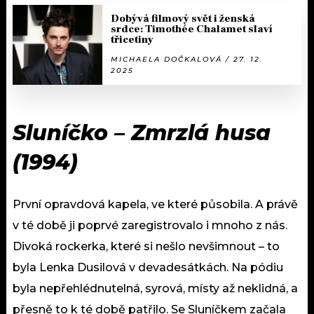
Dobývá filmový svět i ženská
srdce: Timothée Chalamet slaví
třicetiny
MICHAELA DOČKALOVÁ / 27. 12.
2025
Sluníčko – Zmrzlá husa
(1994)
První opravdová kapela, ve které působila. A právě
v té době ji poprvé zaregistrovalo i mnoho z nás.
Divoká rockerka, které si nešlo nevšimnout – to
byla Lenka Dusilová v devadesátkách. Na pódiu
byla nepřehlédnutelná, syrová, místy až neklidná, a
přesně to k té době patřilo. Se Sluníčkem začala