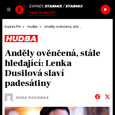
EXPRES
STARMIX
/
STARMIX
JAK
ČLÁNKY
PODCASTY
SEZNAM.CZ
CELÝ PLAYLIST
NALADIT
Expres FM
Hudba
Anděly ověnčená, stále hledající: Lenka Dusilová slaví padesátiny
HUDBA
DOMŮ
Anděly ověnčená, stále
ČLÁNKY
hledající: Lenka
AKTUÁLNĚ
PODCASTY
Dusilová slaví
padesátiny
HUDBA
JAK NALADIT
ROZHOVORY
RÁDIO
SOŇA POKORNÁ
#NEBUDUDOMA
APLIKACE
SOUTĚŽE