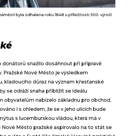
městí byla odhalena roku 1848 u příležitosti 500. výročí
ské
donátorů snažilo dosáhnout při přípravě
y. Pražské Nové Město je výsledkem
u, kladoucího důraz na význam křesťanské
 se odráží snaha přiblížit se ideálu
m obyvatelům nabízelo základnu pro obchod,
dováno i s ohledem, že se v jeho ulicích bude
mýtus s lucemburskou vládou, která má v
o Nové Město pražské aspirovalo na to stát se