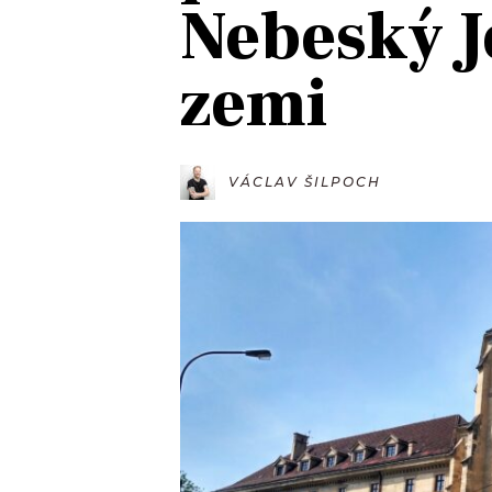
Nebeský J
JAK NALADIT
zemi
RÁDIO
APLIKACE
PLAYLIST
PROGRAM
JAK NALADI
VÁCLAV ŠILPOCH
SOUTĚŽE