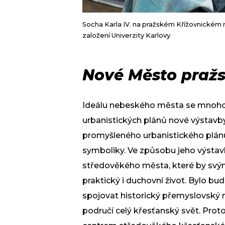
Socha Karla IV. na pražském Křížovnickém ná
založení Univerzity Karlovy
Nové Město praž
Ideálu nebeského města se mnoho 
urbanistických plánů nové výstavb
promyšleného urbanistického plán
symboliky. Ve způsobu jeho výstavby
středověkého města, které by svý
praktický i duchovní život. Bylo bu
spojovat historický přemyslovský 
područí celý křesťanský svět. Prot