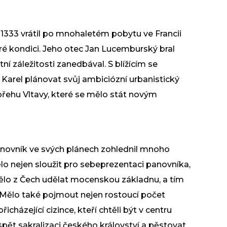
 1333 vrátil po mnohaletém pobytu ve Francii
bré kondici. Jeho otec Jan Lucemburský bral
tní záležitosti zanedbával. S blížícím se
Karel plánovat svůj ambiciózní urbanistický
řehu Vltavy, které se mělo stát novým
anovník ve svých plánech zohlednil mnoho
 nejen sloužit pro sebeprezentaci panovníka,
ělo z Čech udělat mocenskou základnu, a tím
i. Mělo také pojmout nejen rostoucí počet
icházející cizince, kteří chtěli být v centru
pět sakralizaci českého království a pěstovat