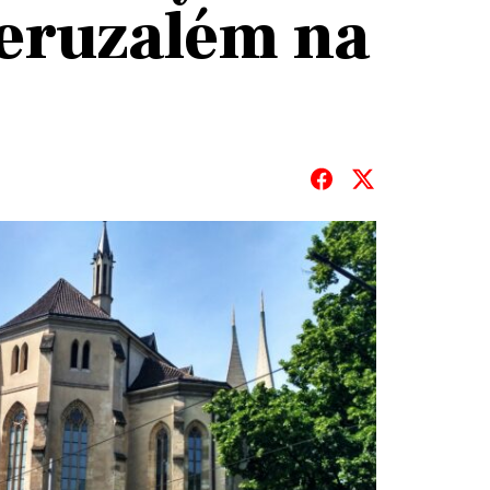
eruzalém na
T