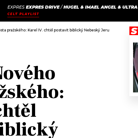
EXPRES
EXPRES DRIVE
/
HUGEL & IMAEL ANGEL & ULTRA
JAK
ODCASTY
SEZNAM.CZ
CELÝ PLAYLIST
NALADIT
S
ta pražského: Karel IV. chtěl postavit biblický Nebeský Jeruzalém na zemi
Nového
žského:
chtěl
iblický