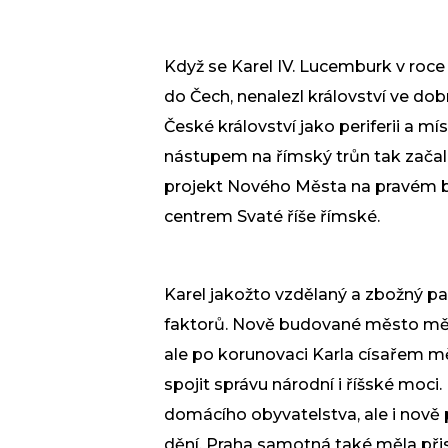
Když se Karel IV. Lucemburk v roce
do Čech, nenalezl království ve do
České království jako periferii a mís
nástupem na římský trůn tak začal 
projekt Nového Města na pravém b
centrem Svaté říše římské.
Karel jakožto vzdělaný a zbožný p
faktorů. Nově budované město mělo
ale po korunovaci Karla císařem m
spojit správu národní i říšské moc
domácího obyvatelstva, ale i nově př
dění. Praha samotná také měla přis