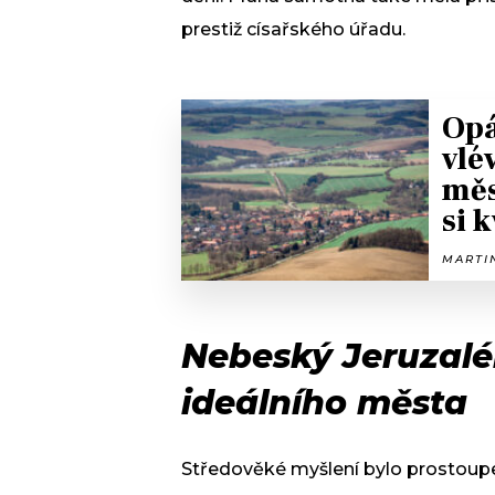
prestiž císařského úřadu.
Opá
vlé
měs
si 
MARTIN
Nebeský Jeruzalé
ideálního města
Středověké myšlení bylo prostoupe