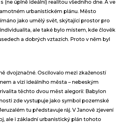
s (ne úplně ideální) realitou všedního dne. A ve
 v samotném urbanistickém plánu. Město
máno jako umělý svět, skýtající prostor pro
individualita, ale také bylo místem, kde člověk
sousedech a dobrých vztazích. Proto v něm byl
ě dvojznačné. Oscilovalo mezi zkažeností
nem a vizí ideálního města – nebeským
rivalita těchto dvou měst alegorií: Babylon
šnosti zde vystupuje jako symbol pozemské
eruzalém tu představuje ráj. V Janově zjevení
, ale i základní urbanistický plán tohoto