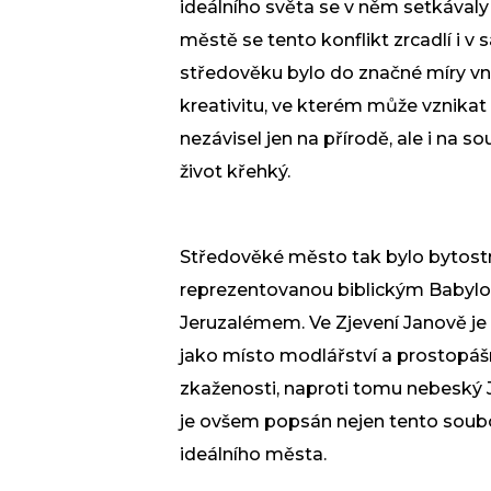
ideálního světa se v něm setkávaly 
městě se tento konflikt zrcadlí i
středověku bylo do značné míry vní
kreativitu, ve kterém může vznikat 
nezávisel jen na přírodě, ale i na 
život křehký.
Středověké město tak bylo bytostn
reprezentovanou biblickým Babylo
Jeruzalémem. Ve Zjevení Janově je 
jako místo modlářství a prostopá
zkaženosti, naproti tomu nebeský J
je ovšem popsán nejen tento souboj
ideálního města.