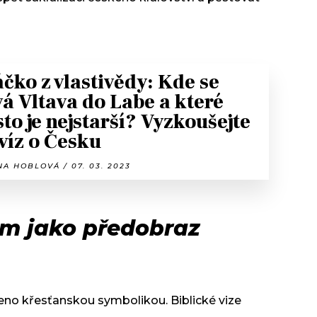
čko z vlastivědy: Kde se
vá Vltava do Labe a které
to je nejstarší? Vyzkoušejte
kvíz o Česku
A HOBLOVÁ / 07. 03. 2023
m jako předobraz
no křesťanskou symbolikou. Biblické vize