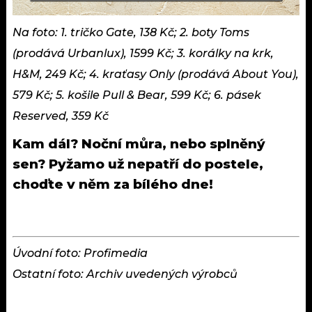
Na foto: 1. tričko Gate, 138 Kč; 2. boty Toms
(prodává Urbanlux), 1599 Kč; 3. korálky na krk,
H&M, 249 Kč; 4. kraťasy Only (prodává About You),
579 Kč; 5. košile Pull & Bear, 599 Kč; 6. pásek
Reserved, 359 Kč
Kam dál?
Noční můra, nebo splněný
sen? Pyžamo už nepatří do postele,
choďte v něm za bílého dne!
Úvodní foto: Profimedia
Ostatní foto: Archiv uvedených výrobců