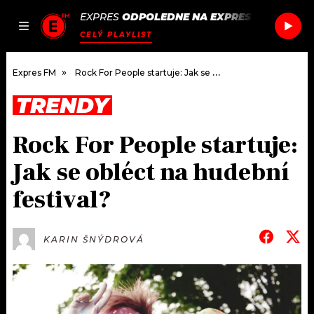
EXPRES
ODPOLEDNE NA EXPRES FM
/
KENYA
JAK
ČLÁNKY
PODCASTY
SEZNAM.CZ
CELÝ PLAYLIST
NALADIT
Expres FM
Rock For People startuje: Jak se obléct na hudební festival?
TRENDY
DOMŮ
Rock For People startuje:
ČLÁNKY
Jak se obléct na hudební
AKTUÁLNĚ
PODCASTY
festival?
HUDBA
JAK NALADIT
KARIN ŠNÝDROVÁ
ROZHOVORY
RÁDIO
#NEBUDUDOMA
APLIKACE
SOUTĚŽE