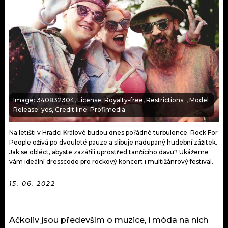
KALENDÁŘ
PROGRAM
KVÍZY
PLAYLIST
VIP
JAK NALADIT
TRENDY
Image: 340832304, License: Royalty-free, Restrictions: , Model
KULTURA
Release: yes, Credit line: Profimedia
MIX
Na letišti v Hradci Králové budou dnes pořádné turbulence. Rock For
People ožívá po dvouleté pauze a slibuje nadupaný hudební zážitek.
OSTATNÍ
Jak se obléct, abyste zazářili uprostřed tančícího davu? Ukážeme
vám ideální dresscode pro rockový koncert i multižánrový festival.
15. 06. 2022
Ačkoliv jsou především o muzice, i móda na nich