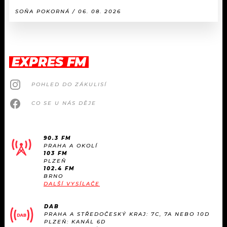
SOŇA POKORNÁ / 06. 08. 2026
EXPRES FM
POHLED DO ZÁKULISÍ
CO SE U NÁS DĚJE
90.3 FM
PRAHA A OKOLÍ
103 FM
PLZEŇ
102.4 FM
BRNO
DALŠÍ VYSÍLAČE
DAB
PRAHA A STŘEDOČESKÝ KRAJ: 7C, 7A NEBO 10D
PLZEŇ: KANÁL 6D