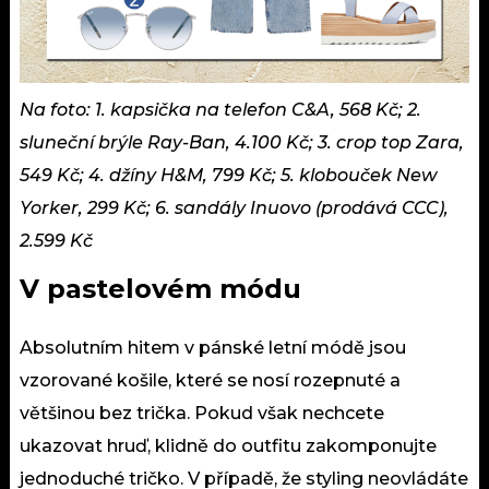
Na foto: 1. kapsička na telefon C&A, 568 Kč; 2.
sluneční brýle Ray-Ban, 4.100 Kč; 3. crop top Zara,
549 Kč; 4. džíny H&M, 799 Kč; 5. klobouček New
Yorker, 299 Kč; 6. sandály Inuovo (prodává CCC),
2.599 Kč
V pastelovém módu
Absolutním hitem v pánské letní módě jsou
vzorované košile, které se nosí rozepnuté a
většinou bez trička. Pokud však nechcete
ukazovat hruď, klidně do outfitu zakomponujte
jednoduché tričko. V případě, že styling neovládáte