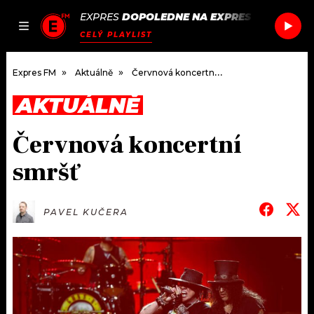
EXPRES
DOPOLEDNE NA EXPRES FM
/
MILKY
JAK
ČLÁNKY
PODCASTY
SEZNAM.CZ
CELÝ PLAYLIST
NALADIT
Expres FM
Aktuálně
Červnová koncertní smršť
AKTUÁLNĚ
DOMŮ
Červnová koncertní
ČLÁNKY
smršť
AKTUÁLNĚ
PODCASTY
PAVEL KUČERA
HUDBA
JAK NALADIT
ROZHOVORY
RÁDIO
#NEBUDUDOMA
APLIKACE
SOUTĚŽE