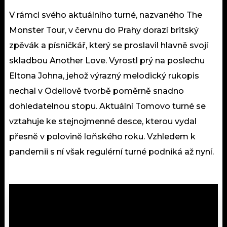
V rámci svého aktuálního turné, nazvaného The
Monster Tour, v červnu do Prahy dorazí britský
zpěvák a písničkář, který se proslavil hlavně svojí
skladbou Another Love. Vyrostl prý na poslechu
Eltona Johna, jehož výrazný melodický rukopis
nechal v Odellově tvorbě poměrně snadno
dohledatelnou stopu. Aktuální Tomovo turné se
vztahuje ke stejnojmenné desce, kterou vydal
přesně v polovině loňského roku. Vzhledem k
pandemii s ní však regulérní turné podniká až nyní.