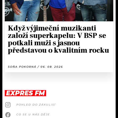
Když výjimeční muzikanti
založí superkapelu: V BSP se
potkali muži s jasnou
představou o kvalitním rocku
SOŇA POKORNÁ / 06. 08. 2026
EXPRES FM
POHLED DO ZÁKULISÍ
CO SE U NÁS DĚJE