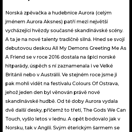
Norská zpěvačka a hudebnice Aurora (celým
jménem Aurora Aksnes) patří mezi největší
vycházející hvězdy současné skandinávské scény.
A ta je na nové talenty tradičně silná. Hned se svojí
debutovou deskou All My Demons Greeting Me As
A Friend se v roce 2016 dostala na špici norské
hitparády, úspěch s ní zaznamenala i ve Velké
Británii nebo v Austrálii. Ve stejném roce jsme ji
pak mohli vidět na festivalu Colours Of Ostrava,
jehož jeden den byl věnován právě nové
skandinávské hudbě. Od té doby Aurora vydala
dvě další desky, přičemž to třetí, The Gods We Can
Touch, vyšlo letos v lednu. A opět bodovalo jak v
Norsku, tak v Anglii. Svým éterickým šarmem se