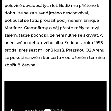
polovině devadesátých let. Budiž mu přičteno k
dobru, že se za slavné jméno neschovával,
pokoušel se totiž prorazit pod jménem Enrique
Martinez. Gramofirmy o něj přesto měly takový
zájem, takže pochopil, že není nutné se skrývat. A
hned svého debutového alba Enrique z roku 1996
prodal přes šest milionů kusů. Pražskou O2 Arenu
se pokusí na svém koncertu v odloženém termínu
zbořit 8. června.