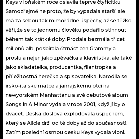
Keys v loňském roce oslavila teprve čtyřicítku.
Samozřejmě ne proto, že by vypadala starší, ale
má za sebou tak mimořádné úspěchy, až se těžko
věří, že se to jednomu člověku podařilo stihnout
během tak krátké doby. Prodala bezmála třicet
milionů alb, posbírala čtrnáct cen Grammy a
proslula nejen jako zpěvačka a klavíristka, ale také
jako skladatelka, producentka, filantropka a
příležitostná herečka a spisovatelka. Narodila se
irsko-italské matce a jamajskému otci na
newyorském Manhattanu a své debutové album
Songs In A Minor vydala v roce 2001, když jí bylo
dvacet. Deska doslova explodovala úspěchem,
který se Alicie drží od té doby až do současnosti.
Zatím poslední osmou desku Keys vydala vloni.