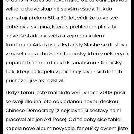
velké rockové skupině se vším všudy. Ti, kdo
pamatují přelom 80. a 90. let, vědí, že to ve své
době byla skupina, která s přehledem plnila ty
největší stadiony světa a zejména kolem
frontmana Axla Rose a kytaristy Slashe se doslova
vznášela aura zbožštění fanoušky, kteří v některých
případech neměli daleko k fanatismu. Obrovský
tlak, který na kapelu v jejich nejslavnějších letech
přicházel, ji však rozklížil.
I když tomu ještě málokdo věřil, v roce 2008 přišli
se svojí dlouhá léta odkládanou novou deskou
Chinese Democracy (z nejslavnější sestavy na ní
pracoval ale jen Axl Rose). Od té doby sice tahle
kapela nové album nevydala, fanoušky ovšem jistě