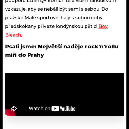
podporu LGBTQ+ komunitě a všem fanouškům
vzkazuje, aby se nebáli být sami s sebou. Do
pražské Malé sportovní haly s sebou coby
předskokany přiveze londýnskou pětici
Boy
Bleach
.
Psali jsme:
Největší naděje rock'n'rollu
míří do Prahy