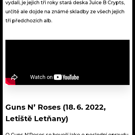
vydali, je jejich tři roky stará deska Juice B Crypts,
určitě ale dojde na známé skladby ze všech jejich
tří předchozích alb.
Guns N’ Roses (18. 6. 2022,
Letiště Letňany)
O Guns N’Roses se hovoří jako o poslední opravdu