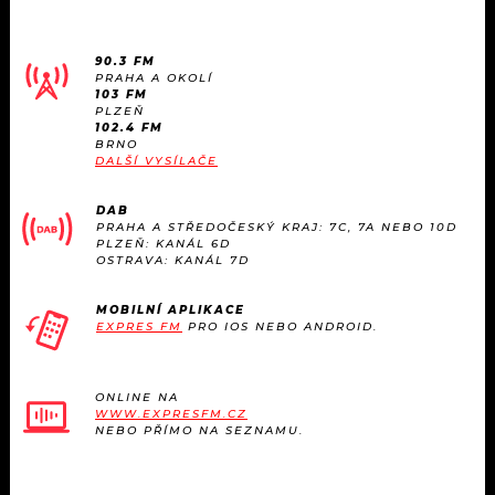
90.3 FM
PRAHA A OKOLÍ
103 FM
PLZEŇ
102.4 FM
BRNO
DALŠÍ VYSÍLAČE
DAB
PRAHA A STŘEDOČESKÝ KRAJ: 7C, 7A NEBO 10D
PLZEŇ: KANÁL 6D
OSTRAVA: KANÁL 7D
MOBILNÍ APLIKACE
EXPRES FM
PRO IOS NEBO ANDROID.
ONLINE NA
WWW.EXPRESFM.CZ
NEBO PŘÍMO NA SEZNAMU.