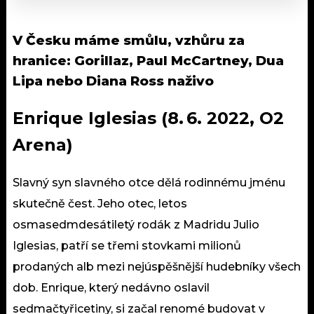
V Česku máme smůlu, vzhůru za
hranice:
Gorillaz, Paul McCartney, Dua
Lipa nebo Diana Ross naživo
Enrique Iglesias (8. 6. 2022, O2
Arena)
Slavný syn slavného otce dělá rodinnému jménu
skutečně čest. Jeho otec, letos
osmasedmdesátiletý rodák z Madridu Julio
Iglesias, patří se třemi stovkami milionů
prodaných alb mezi nejúspěšnější hudebníky všech
dob. Enrique, který nedávno oslavil
sedmačtyřicetiny, si začal renomé budovat v