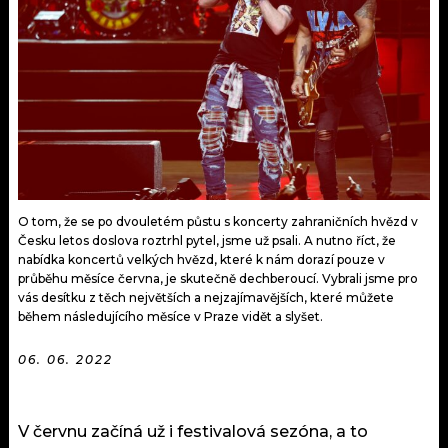
KALENDÁŘ
PROGRAM
KVÍZY
PLAYLIST
VIP
JAK NALADIT
TRENDY
KULTURA
O tom, že se po dvouletém půstu s koncerty zahraničních hvězd v
Česku letos doslova roztrhl pytel, jsme už psali. A nutno říct, že
MIX
nabídka koncertů velkých hvězd, které k nám dorazí pouze v
průběhu měsíce června, je skutečně dechberoucí. Vybrali jsme pro
OSTATNÍ
vás desítku z těch největších a nejzajímavějších, které můžete
během následujícího měsíce v Praze vidět a slyšet.
06. 06. 2022
V červnu začíná už i festivalová sezóna, a to