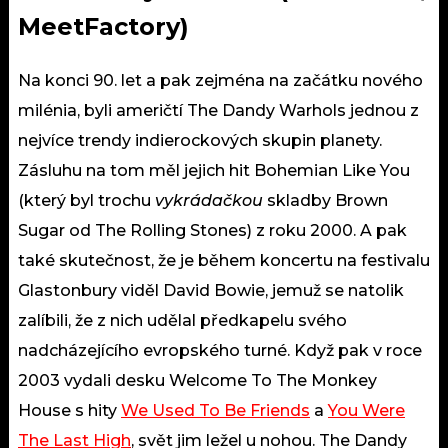
MeetFactory)
Na konci 90. let a pak zejména na začátku nového
milénia, byli američtí The Dandy Warhols jednou z
nejvíce trendy indierockových skupin planety.
Zásluhu na tom měl jejich hit Bohemian Like You
(který byl trochu
vykrádačkou
skladby Brown
Sugar od The Rolling Stones) z roku 2000. A pak
také skutečnost, že je během koncertu na festivalu
Glastonbury viděl David Bowie, jemuž se natolik
zalíbili, že z nich udělal předkapelu svého
nadcházejícího evropského turné. Když pak v roce
2003 vydali desku Welcome To The Monkey
House s hity
We Used To Be Friends
a
You Were
The Last High
, svět jim ležel u nohou. The Dandy