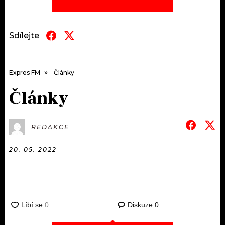
KALENDÁŘ
PROGRAM
KVÍZY
PLAYLIST
Sdílejte
VIP
JAK NALADIT
Expres FM
Články
TRENDY
Články
KULTURA
MIX
REDAKCE
OSTATNÍ
20. 05. 2022
Diskuze
0