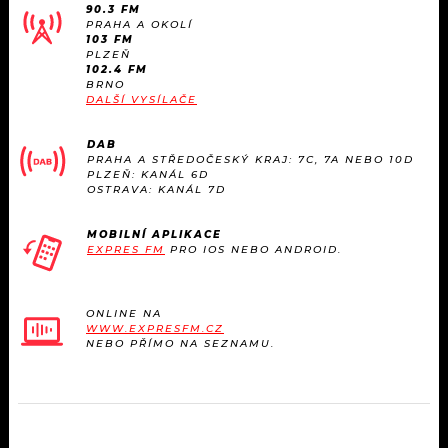
90.3 FM
PRAHA A OKOLÍ
103 FM
PLZEŇ
102.4 FM
BRNO
DALŠÍ VYSÍLAČE
DAB
PRAHA A STŘEDOČESKÝ KRAJ: 7C, 7A NEBO 10D
PLZEŇ: KANÁL 6D
OSTRAVA: KANÁL 7D
MOBILNÍ APLIKACE
EXPRES FM
PRO IOS NEBO ANDROID.
ONLINE NA
WWW.EXPRESFM.CZ
NEBO PŘÍMO NA SEZNAMU.