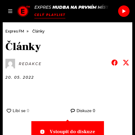
EXPRES
HUDBA NA PRVNÍM MÍSTĚ
/
ROLE M
JAK
ČLÁNKY
PODCASTY
SEZNAM.CZ
CELÝ PLAYLIST
NALADIT
Expres FM
Články
Články
DOMŮ
REDAKCE
ČLÁNKY
20. 05. 2022
AKTUÁLNĚ
PODCASTY
HUDBA
JAK NALADIT
ROZHOVORY
Diskuze
0
RÁDIO
#NEBUDUDOMA
APLIKACE
SOUTĚŽE
Vstoupit do diskuze