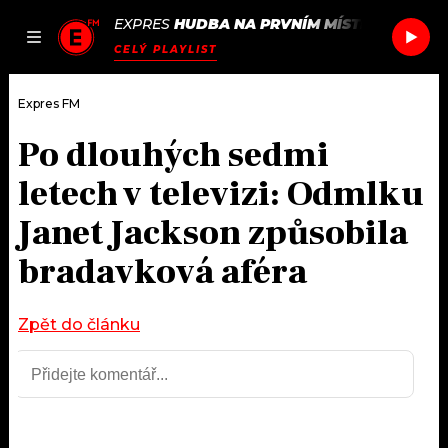
EXPRES
HUDBA NA PRVNÍM MÍSTĚ
/
ED SHE
JAK
ČLÁNKY
PODCASTY
SEZNAM.CZ
CELÝ PLAYLIST
NALADIT
Expres FM
Po dlouhých sedmi
DOMŮ
letech v televizi: Odmlku
ČLÁNKY
Janet Jackson způsobila
bradavková aféra
AKTUÁLNĚ
PODCASTY
HUDBA
JAK NALADIT
Zpět do článku
ROZHOVORY
RÁDIO
#NEBUDUDOMA
APLIKACE
SOUTĚŽE