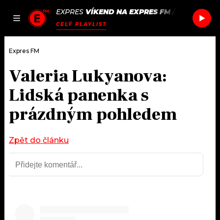
EXPRES
VÍKEND NA EXPRES FM
/
EDITORS
CA
JAK
ČLÁNKY
PODCASTY
SEZNAM.CZ
CELÝ PLAYLIST
NALADIT
Expres FM
Valeria Lukyanova:
DOMŮ
Lidská panenka s
ČLÁNKY
prázdným pohledem
AKTUÁLNĚ
PODCASTY
Zpět do článku
HUDBA
JAK NALADIT
ROZHOVORY
RÁDIO
#NEBUDUDOMA
APLIKACE
SOUTĚŽE