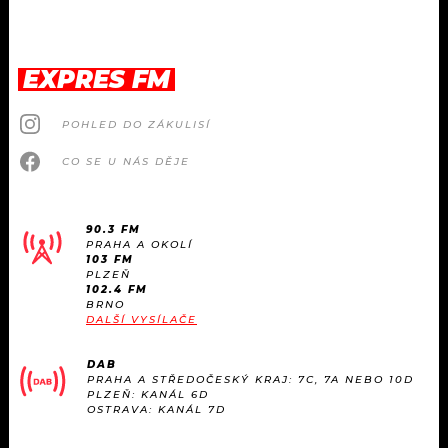
EXPRES FM
POHLED DO ZÁKULISÍ
CO SE U NÁS DĚJE
90.3 FM
PRAHA A OKOLÍ
103 FM
PLZEŇ
102.4 FM
BRNO
DALŠÍ VYSÍLAČE
DAB
PRAHA A STŘEDOČESKÝ KRAJ: 7C, 7A NEBO 10D
PLZEŇ: KANÁL 6D
OSTRAVA: KANÁL 7D