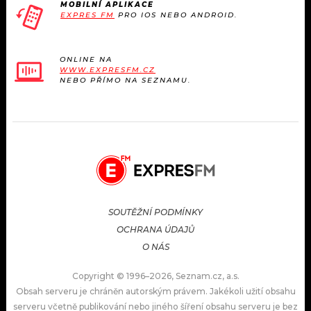
MOBILNÍ APLIKACE
EXPRES FM
PRO IOS NEBO ANDROID.
ONLINE NA
WWW.EXPRESFM.CZ
NEBO PŘÍMO NA SEZNAMU.
SOUTĚŽNÍ PODMÍNKY
OCHRANA ÚDAJŮ
O NÁS
Copyright © 1996–2026, Seznam.cz, a.s.
Obsah serveru je chráněn autorským právem. Jakékoli užití obsahu
serveru včetně publikování nebo jiného šíření obsahu serveru je bez