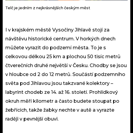
Telč je jedním z nejkrásnějších českým měst
I v krajském městě Vysočiny Jihlavě stojí za
návštěvu historické centrum. V horkých dnech
můžete vyrazit do podzemí města. To je s
celkovou délkou 25 km a plochou 50 tisíc metrů
čtverečních druhé největší v Česku. Chodby se jsou
v hloubce od 2 do 12 metrů. Součástí podzemního
světa pod Jihlavou jsou takzvané kolektory –
labyrint chodeb ze 14. až 16. století. Prohlídkový
okruh měří kilometr a často budete stoupat po
žebřících, takže žabky nechte v autě a vyrazte
raději v pevnější obuvi.