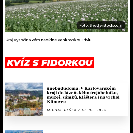
Foto: Shutterstock.com
Kraj Vysočina vám nabídne venkovskou idylu
KVÍZ S FIDORKOU
#nebududoma: V Karlovarském
kraji do lázeňského trojúhelníku,
muzeí, zámků, kláštera i na vrchol
Klínovce
MICHAL PLŠEK / 10. 06. 2024