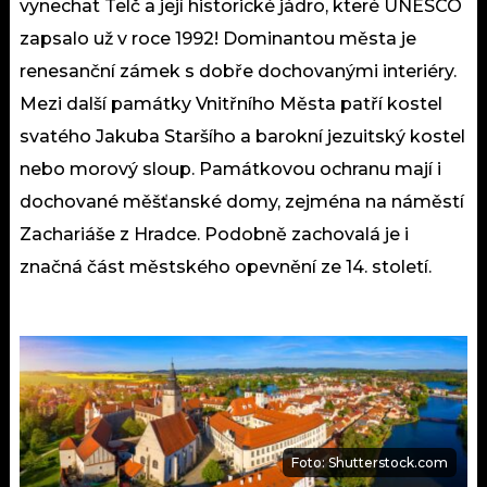
vynechat Telč a její historické jádro, které UNESCO
zapsalo už v roce 1992! Dominantou města je
renesanční zámek s dobře dochovanými interiéry.
Mezi další památky Vnitřního Města patří kostel
svatého Jakuba Staršího a barokní jezuitský kostel
nebo morový sloup. Památkovou ochranu mají i
dochované měšťanské domy, zejména na náměstí
Zachariáše z Hradce. Podobně zachovalá je i
značná část městského opevnění ze 14. století.
Foto: Shutterstock.com