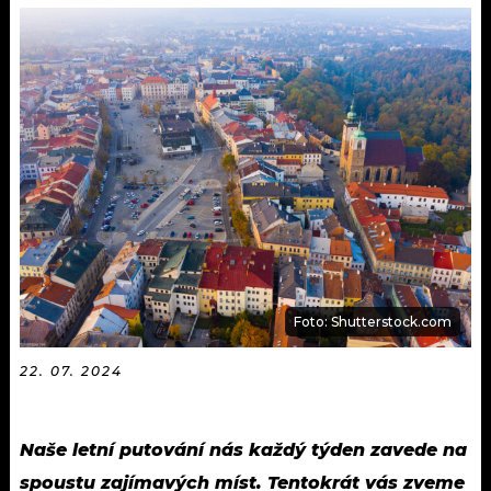
KALENDÁŘ
PROGRAM
KVÍZY
PLAYLIST
VIP
JAK NALADIT
TRENDY
KULTURA
MIX
Foto: Shutterstock.com
OSTATNÍ
22. 07. 2024
Naše
letní putování nás každý týden zavede na
spoustu
zajímavých míst. Tentokrát vás zveme