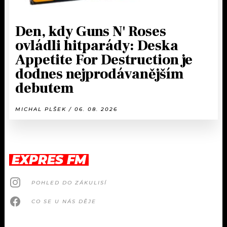
Den, kdy Guns N' Roses
ovládli hitparády: Deska
Appetite For Destruction je
dodnes nejprodávanějším
debutem
MICHAL PLŠEK / 06. 08. 2026
EXPRES FM
POHLED DO ZÁKULISÍ
CO SE U NÁS DĚJE