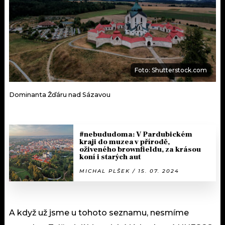
Foto: Shutterstock.com
Dominanta Žďáru nad Sázavou
#nebududoma: V Pardubickém
kraji do muzea v přírodě,
oživeného brownfieldu, za krásou
koní i starých aut
MICHAL PLŠEK / 15. 07. 2024
A když už jsme u tohoto seznamu, nesmíme