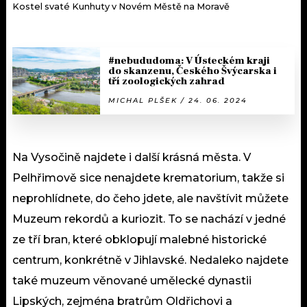
Kostel svaté Kunhuty v Novém Městě na Moravě
#nebududoma: V Ústeckém kraji
do skanzenu, Českého Švýcarska i
tří zoologických zahrad
MICHAL PLŠEK / 24. 06. 2024
Na Vysočině najdete i další krásná města. V
Pelhřimově sice nenajdete krematorium, takže si
neprohlídnete, do čeho jdete, ale navštívit můžete
Muzeum rekordů a kuriozit. To se nachází v jedné
ze tří bran, které obklopují malebné historické
centrum, konkrétně v Jihlavské. Nedaleko najdete
také muzeum věnované umělecké dynastii
Lipských, zejména bratrům Oldřichovi a