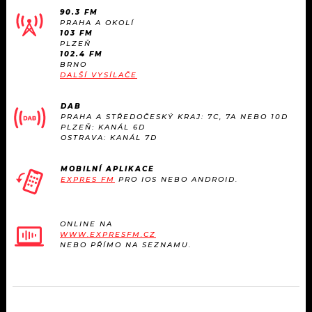
90.3 FM
PRAHA A OKOLÍ
103 FM
PLZEŇ
102.4 FM
BRNO
DALŠÍ VYSÍLAČE
DAB
PRAHA A STŘEDOČESKÝ KRAJ: 7C, 7A NEBO 10D
PLZEŇ: KANÁL 6D
OSTRAVA: KANÁL 7D
MOBILNÍ APLIKACE
EXPRES FM
PRO IOS NEBO ANDROID.
ONLINE NA
WWW.EXPRESFM.CZ
NEBO PŘÍMO NA SEZNAMU.