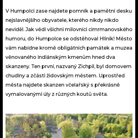
V Humpolci zase najdete pomník a pamětní desku
nejslavnějšího obyvatele, kterého nikdy nikdo
neviděl. Jak vědí všichni milovníci cimrmanovského
humoru, do Humpolce se odstěhoval Hliník! Město
vám nabídne kromě obligátních památek a muzea
věnovaného indiánským kmenům hned dva
skanzeny. Ten první, nazvaný Zichpil, byl domovem
chudiny a zčásti židovským městem. Uprostřed
města najdete skanzen včelařský s překrásně
vymalovanými úly z různých koutů světa.