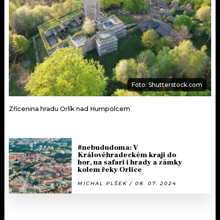
Foto: Shutterstock.com
Zřícenina hradu Orlík nad Humpolcem
#nebududoma: V
Královéhradeckém kraji do
hor, na safari i hrady a zámky
kolem řeky Orlice
MICHAL PLŠEK / 08. 07. 2024