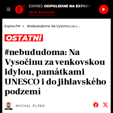
EXPRES
ODPOLEDNE NA EXPRES FM
/
ARCTI
JAK
ČLÁNKY
PODCASTY
SEZNAM.CZ
CELÝ PLAYLIST
NALADIT
Expres FM
#nebududoma: Na Vysočinu za venkovskou idylou, památkami UNESCO i do jihlavského podzemí
OSTATNÍ
DOMŮ
#nebududoma: Na
ČLÁNKY
Vysočinu za venkovskou
AKTUÁLNĚ
PODCASTY
idylou, památkami
UNESCO i do jihlavského
HUDBA
JAK NALADIT
podzemí
ROZHOVORY
RÁDIO
#NEBUDUDOMA
APLIKACE
SOUTĚŽE
MICHAL PLŠEK