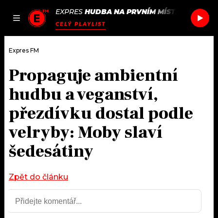
EXPRES
HUDBA NA PRVNÍM MÍSTĚ
/
YVONNE
JAK
ČLÁNKY
PODCASTY
SEZNAM.CZ
CELÝ PLAYLIST
NALADIT
Expres FM
Propaguje ambientní
DOMŮ
hudbu a veganství,
ČLÁNKY
přezdívku dostal podle
velryby: Moby slaví
AKTUÁLNĚ
PODCASTY
šedesátiny
HUDBA
JAK NALADIT
ROZHOVORY
Zpět do článku
RÁDIO
#NEBUDUDOMA
APLIKACE
SOUTĚŽE