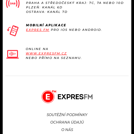
PRAHA A STŘEDOČESKÝ KRAJ: 7C, 7A NEBO 10D
PLZEŇ: KANÁL 6D
OSTRAVA: KANÁL 7D
MOBILNÍ APLIKACE
EXPRES FM
PRO IOS NEBO ANDROID.
ONLINE NA
WWW.EXPRESFM.CZ
NEBO PŘÍMO NA SEZNAMU.
SOUTĚŽNÍ PODMÍNKY
OCHRANA ÚDAJŮ
O NÁS