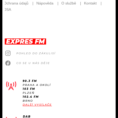
EXPRES FM
POHLED DO ZÁKULISÍ
CO SE U NÁS DĚJE
90.3 FM
PRAHA A OKOLÍ
103 FM
PLZEŇ
102.4 FM
BRNO
DALŠÍ VYSÍLAČE
DAB